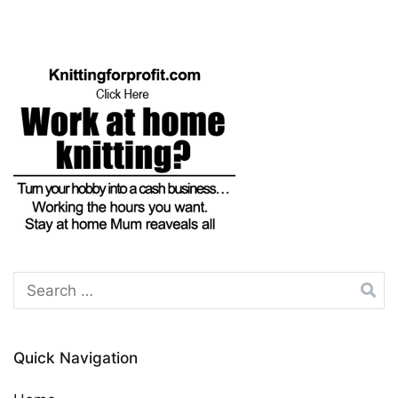
Search
for:
Quick Navigation