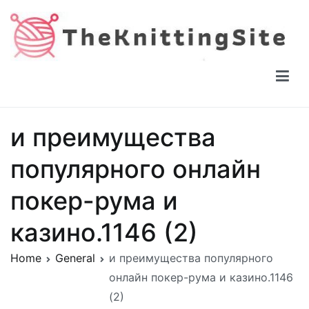
Skip
to
content
The Knitting Site
How to knit, free videos, free patterns
и преимущества
популярного онлайн
покер-рума и
казино.1146 (2)
Home
General
и преимущества популярного
онлайн покер-рума и казино.1146
(2)