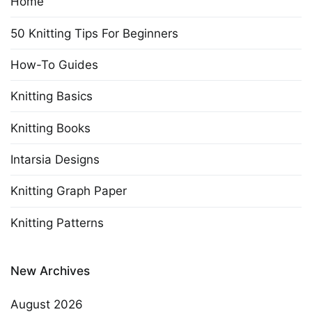
Home
50 Knitting Tips For Beginners
How-To Guides
Knitting Basics
Knitting Books
Intarsia Designs
Knitting Graph Paper
Knitting Patterns
New Archives
August 2026