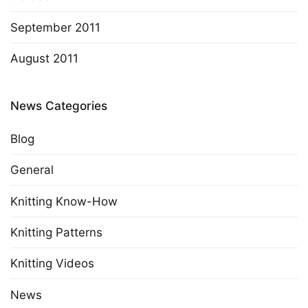
September 2011
August 2011
News Categories
Blog
General
Knitting Know-How
Knitting Patterns
Knitting Videos
News