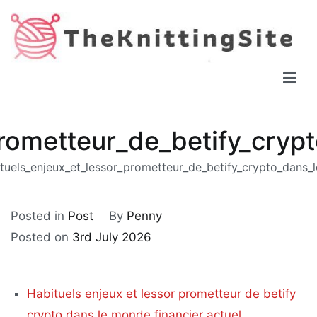
Skip
to
content
The Knitting Site
How to knit, free videos, free patterns
prometteur_de_betify_cryp
tuels_enjeux_et_lessor_prometteur_de_betify_crypto_dans_
Posted in
Post
By
Penny
Posted on
3rd July 2026
Habituels enjeux et lessor prometteur de betify
crypto dans le monde financier actuel