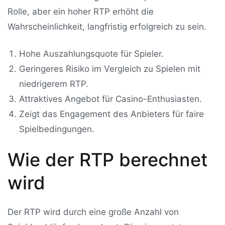
Rolle, aber ein hoher RTP erhöht die
Wahrscheinlichkeit, langfristig erfolgreich zu sein.
Hohe Auszahlungsquote für Spieler.
Geringeres Risiko im Vergleich zu Spielen mit
niedrigerem RTP.
Attraktives Angebot für Casino-Enthusiasten.
Zeigt das Engagement des Anbieters für faire
Spielbedingungen.
Wie der RTP berechnet
wird
Der RTP wird durch eine große Anzahl von