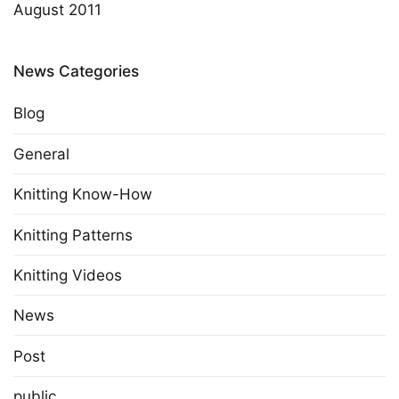
August 2011
News Categories
Blog
General
Knitting Know-How
Knitting Patterns
Knitting Videos
News
Post
public