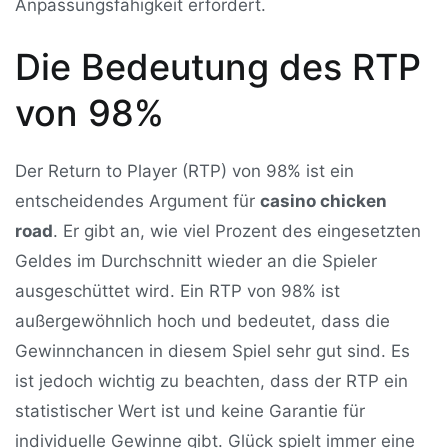
Anpassungsfähigkeit erfordert.
Die Bedeutung des RTP
von 98%
Der Return to Player (RTP) von 98% ist ein
entscheidendes Argument für
casino chicken
road
. Er gibt an, wie viel Prozent des eingesetzten
Geldes im Durchschnitt wieder an die Spieler
ausgeschüttet wird. Ein RTP von 98% ist
außergewöhnlich hoch und bedeutet, dass die
Gewinnchancen in diesem Spiel sehr gut sind. Es
ist jedoch wichtig zu beachten, dass der RTP ein
statistischer Wert ist und keine Garantie für
individuelle Gewinne gibt. Glück spielt immer eine