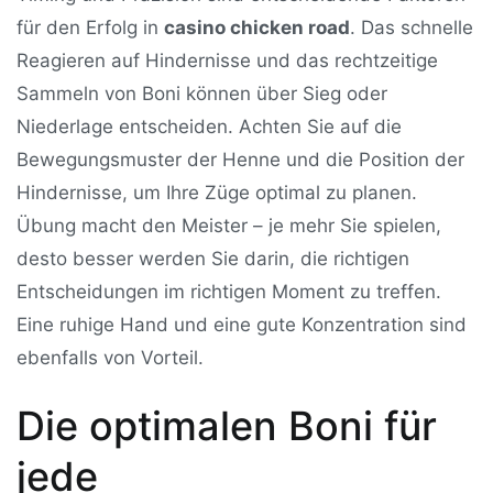
für den Erfolg in
casino chicken road
. Das schnelle
Reagieren auf Hindernisse und das rechtzeitige
Sammeln von Boni können über Sieg oder
Niederlage entscheiden. Achten Sie auf die
Bewegungsmuster der Henne und die Position der
Hindernisse, um Ihre Züge optimal zu planen.
Übung macht den Meister – je mehr Sie spielen,
desto besser werden Sie darin, die richtigen
Entscheidungen im richtigen Moment zu treffen.
Eine ruhige Hand und eine gute Konzentration sind
ebenfalls von Vorteil.
Die optimalen Boni für
jede