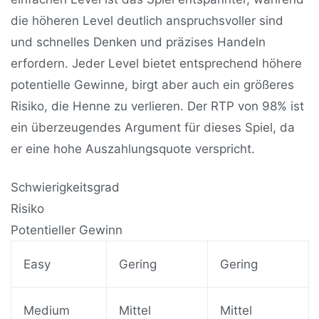
die höheren Level deutlich anspruchsvoller sind
und schnelles Denken und präzises Handeln
erfordern. Jeder Level bietet entsprechend höhere
potentielle Gewinne, birgt aber auch ein größeres
Risiko, die Henne zu verlieren. Der RTP von 98% ist
ein überzeugendes Argument für dieses Spiel, da
er eine hohe Auszahlungsquote verspricht.
Schwierigkeitsgrad
Risiko
Potentieller Gewinn
Easy
Gering
Gering
Medium
Mittel
Mittel