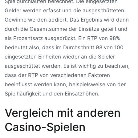
Spieldurchläufen berechnet. Die eingesetzten
Gelder werden erfasst und die ausgeschütteten
Gewinne werden addiert. Das Ergebnis wird dann
durch die Gesamtsumme der Einsätze geteilt und
als Prozentsatz ausgedrückt. Ein RTP von 98%
bedeutet also, dass im Durchschnitt 98 von 100
eingesetzten Einheiten wieder an die Spieler
ausgeschüttet werden. Es ist wichtig zu beachten,
dass der RTP von verschiedenen Faktoren
beeinflusst werden kann, beispielsweise von der
Spielhäufigkeit und den Einsatzhöhen.
Vergleich mit anderen
Casino-Spielen