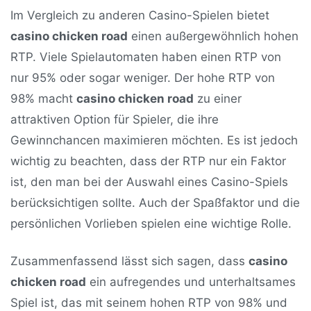
Im Vergleich zu anderen Casino-Spielen bietet
casino chicken road
einen außergewöhnlich hohen
RTP. Viele Spielautomaten haben einen RTP von
nur 95% oder sogar weniger. Der hohe RTP von
98% macht
casino chicken road
zu einer
attraktiven Option für Spieler, die ihre
Gewinnchancen maximieren möchten. Es ist jedoch
wichtig zu beachten, dass der RTP nur ein Faktor
ist, den man bei der Auswahl eines Casino-Spiels
berücksichtigen sollte. Auch der Spaßfaktor und die
persönlichen Vorlieben spielen eine wichtige Rolle.
Zusammenfassend lässt sich sagen, dass
casino
chicken road
ein aufregendes und unterhaltsames
Spiel ist, das mit seinem hohen RTP von 98% und