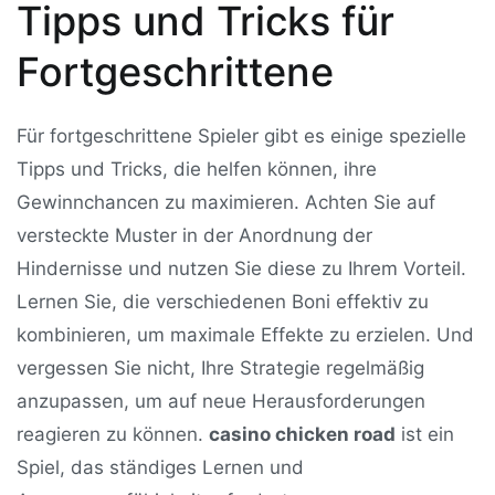
Tipps und Tricks für
Fortgeschrittene
Für fortgeschrittene Spieler gibt es einige spezielle
Tipps und Tricks, die helfen können, ihre
Gewinnchancen zu maximieren. Achten Sie auf
versteckte Muster in der Anordnung der
Hindernisse und nutzen Sie diese zu Ihrem Vorteil.
Lernen Sie, die verschiedenen Boni effektiv zu
kombinieren, um maximale Effekte zu erzielen. Und
vergessen Sie nicht, Ihre Strategie regelmäßig
anzupassen, um auf neue Herausforderungen
reagieren zu können.
casino chicken road
ist ein
Spiel, das ständiges Lernen und