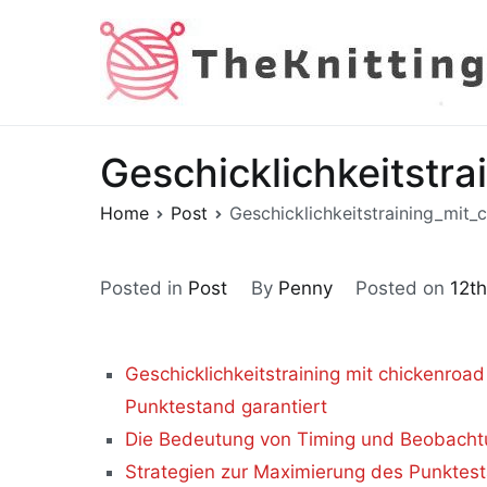
Skip
to
content
Geschicklichkeitstr
Home
Post
Geschicklichkeitstraining_mit
Posted in
Post
By
Penny
Posted on
12t
Geschicklichkeitstraining mit chickenroa
Punktestand garantiert
Die Bedeutung von Timing und Beobach
Strategien zur Maximierung des Punktes