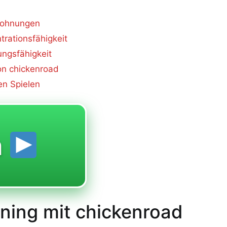
elohnungen
rationsfähigkeit
ungsfähigkeit
on chickenroad
en Spielen
n
ining mit chickenroad