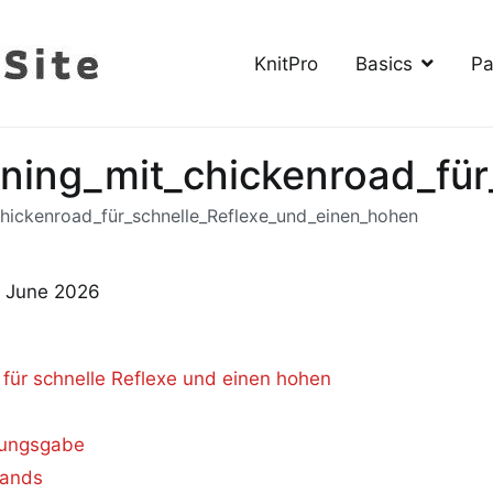
KnitPro
Basics
Pa
The Knitting Site
How to knit, free videos, free patterns
aining_mit_chickenroad_f
_chickenroad_für_schnelle_Reflexe_und_einen_hohen
h June 2026
d für schnelle Reflexe und einen hohen
tungsgabe
tands