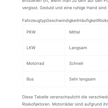
entstehen oft, wenn man zu sehr auf den P
vergisst. Geduld und eine ruhige Hand sind 
FahrzeugtypGeschwindigkeitHäufigkeitRisik
PKW
Mittel
LKW
Langsam
Motorrad
Schnell
Bus
Sehr langsam
Diese Tabelle veranschaulicht die verschie
Risikofaktoren. Motorräder sind aufgrund ih