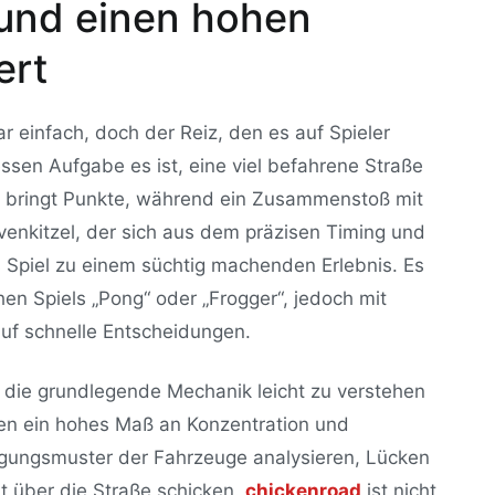
 und einen hohen
ert
r einfach, doch der Reiz, den es auf Spieler
ssen Aufgabe es ist, eine viel befahrene Straße
tt bringt Punkte, während ein Zusammenstoß mit
enkitzel, der sich aus dem präzisen Timing und
s Spiel zu einem süchtig machenden Erlebnis. Es
hen Spiels „Pong“ oder „Frogger“, jedoch mit
uf schnelle Entscheidungen.
d die grundlegende Mechanik leicht zu verstehen
hlen ein hohes Maß an Konzentration und
ungsmuster der Fahrzeuge analysieren, Lücken
 über die Straße schicken.
chickenroad
ist nicht