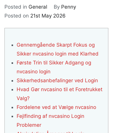
Posted in
General
By
Penny
Posted on
21st May 2026
Gennemgående Skarpt Fokus og
Sikker nvcasino login med Klarhed
Første Trin til Sikker Adgang og
nvcasino login
Sikkerhedsanbefalinger ved Login
Hvad Gør nvcasino til et Foretrukket
Valg?
Fordelene ved at Vælge nvcasino
Fejlfinding af nvcasino Login
Problemer