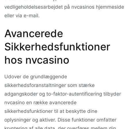
vedligeholdelsesarbejdet på nvcasinos hjemmeside
eller via e-mail.
Avancerede
Sikkerhedsfunktioner
hos nvcasino
Udover de grundlæggende
sikkerhedsforanstaltninger som stærke
adgangskoder og to-faktor-autentificering tilbyder
nvcasino en række avancerede
sikkerhedsfunktioner til at beskytte dine
oplysninger og aktiver. Disse funktioner omfatter
kryptering af alle data, der overføres mellem din