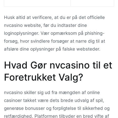
Husk altid at verificere, at du er på det officielle
nvcasino website, før du indtaster dine
loginoplysninger. Vær opmærksom på phishing-
forsøg, hvor svindlere forsøger at narre dig til at
afsløre dine oplysninger på falske websteder.
Hvad Gør nvcasino til et
Foretrukket Valg?
nvcasino skiller sig ud fra mængden af online
casinoer takket være dets brede udvalg af spil,
generøse bonusser og forpligtelse til sikkerhed og
retfærdighed. Platformen tilbyder en bred vifte af