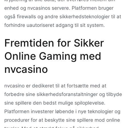
enhed og nvcasinos servere. Platformen bruger
også firewalls og andre sikkerhedsteknologier til at
forhindre uautoriseret adgang til sit system.
Fremtiden for Sikker
Online Gaming med
nvcasino
nvcasino er dedikeret til at fortsætte med at
forbedre sine sikkerhedsforanstaltninger og tilbyde
sine spillere den bedst mulige spiloplevelse.
Platformen investerer løbende i nye teknologier og
procedurer for at beskytte sine spillere mod online