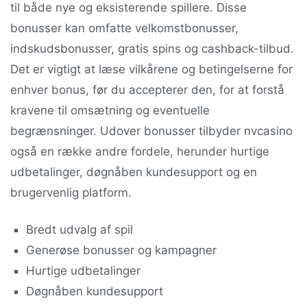
til både nye og eksisterende spillere. Disse
bonusser kan omfatte velkomstbonusser,
indskudsbonusser, gratis spins og cashback-tilbud.
Det er vigtigt at læse vilkårene og betingelserne for
enhver bonus, før du accepterer den, for at forstå
kravene til omsætning og eventuelle
begrænsninger. Udover bonusser tilbyder nvcasino
også en række andre fordele, herunder hurtige
udbetalinger, døgnåben kundesupport og en
brugervenlig platform.
Bredt udvalg af spil
Generøse bonusser og kampagner
Hurtige udbetalinger
Døgnåben kundesupport