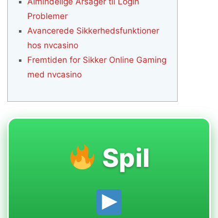
Almindelige Årsager til Login
Problemer
Avancerede Sikkerhedsfunktioner
hos nvcasino
Fremtiden for Sikker Online Gaming
med nvcasino
Spil