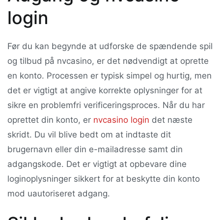
login
Før du kan begynde at udforske de spændende spil
og tilbud på nvcasino, er det nødvendigt at oprette
en konto. Processen er typisk simpel og hurtig, men
det er vigtigt at angive korrekte oplysninger for at
sikre en problemfri verificeringsproces. Når du har
oprettet din konto, er
nvcasino login
det næste
skridt. Du vil blive bedt om at indtaste dit
brugernavn eller din e-mailadresse samt din
adgangskode. Det er vigtigt at opbevare dine
loginoplysninger sikkert for at beskytte din konto
mod uautoriseret adgang.