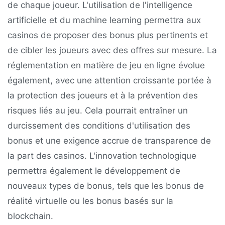
de chaque joueur. L'utilisation de l'intelligence
artificielle et du machine learning permettra aux
casinos de proposer des bonus plus pertinents et
de cibler les joueurs avec des offres sur mesure. La
réglementation en matière de jeu en ligne évolue
également, avec une attention croissante portée à
la protection des joueurs et à la prévention des
risques liés au jeu. Cela pourrait entraîner un
durcissement des conditions d'utilisation des
bonus et une exigence accrue de transparence de
la part des casinos. L'innovation technologique
permettra également le développement de
nouveaux types de bonus, tels que les bonus de
réalité virtuelle ou les bonus basés sur la
blockchain.