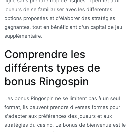
ligne sans prendre trop de risques. Il permet aux
joueurs de se familiariser avec les différentes
options proposées et d'élaborer des stratégies
gagnantes, tout en bénéficiant d'un capital de jeu
supplémentaire.
Comprendre les
différents types de
bonus Ringospin
Les bonus Ringospin ne se limitent pas à un seul
format, ils peuvent prendre diverses formes pour
s'adapter aux préférences des joueurs et aux
stratégies du casino. Le bonus de bienvenue est le