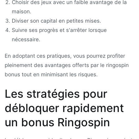
Choisir des jeux avec un faible avantage de la
maison.
Diviser son capital en petites mises.
Suivre ses progrès et s'arrêter lorsque
nécessaire.
En adoptant ces pratiques, vous pourrez profiter
pleinement des avantages offerts par le ringospin
bonus tout en minimisant les risques.
Les stratégies pour
débloquer rapidement
un bonus Ringospin