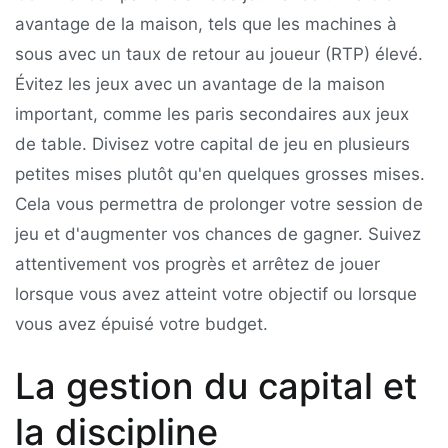
avantage de la maison, tels que les machines à
sous avec un taux de retour au joueur (RTP) élevé.
Évitez les jeux avec un avantage de la maison
important, comme les paris secondaires aux jeux
de table. Divisez votre capital de jeu en plusieurs
petites mises plutôt qu'en quelques grosses mises.
Cela vous permettra de prolonger votre session de
jeu et d'augmenter vos chances de gagner. Suivez
attentivement vos progrès et arrêtez de jouer
lorsque vous avez atteint votre objectif ou lorsque
vous avez épuisé votre budget.
La gestion du capital et
la discipline