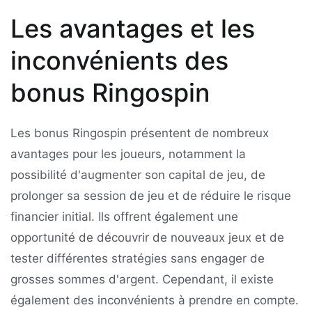
Les avantages et les
inconvénients des
bonus Ringospin
Les bonus Ringospin présentent de nombreux
avantages pour les joueurs, notamment la
possibilité d'augmenter son capital de jeu, de
prolonger sa session de jeu et de réduire le risque
financier initial. Ils offrent également une
opportunité de découvrir de nouveaux jeux et de
tester différentes stratégies sans engager de
grosses sommes d'argent. Cependant, il existe
également des inconvénients à prendre en compte.