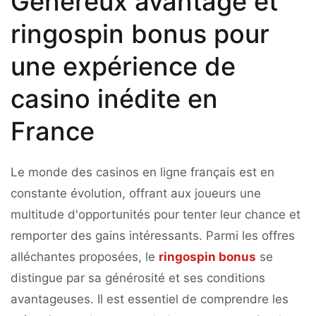
Généreux avantage et
ringospin bonus pour
une expérience de
casino inédite en
France
Le monde des casinos en ligne français est en
constante évolution, offrant aux joueurs une
multitude d'opportunités pour tenter leur chance et
remporter des gains intéressants. Parmi les offres
alléchantes proposées, le
ringospin bonus
se
distingue par sa générosité et ses conditions
avantageuses. Il est essentiel de comprendre les