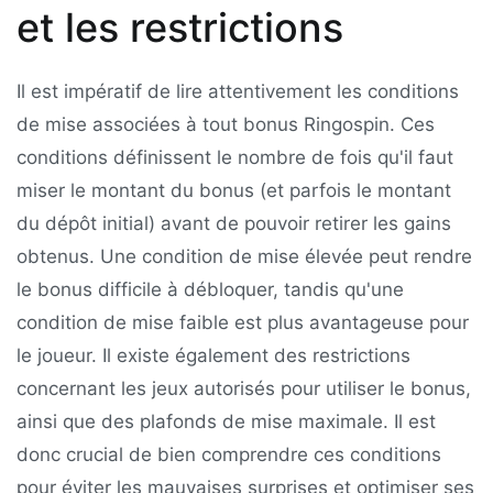
et les restrictions
Il est impératif de lire attentivement les conditions
de mise associées à tout bonus Ringospin. Ces
conditions définissent le nombre de fois qu'il faut
miser le montant du bonus (et parfois le montant
du dépôt initial) avant de pouvoir retirer les gains
obtenus. Une condition de mise élevée peut rendre
le bonus difficile à débloquer, tandis qu'une
condition de mise faible est plus avantageuse pour
le joueur. Il existe également des restrictions
concernant les jeux autorisés pour utiliser le bonus,
ainsi que des plafonds de mise maximale. Il est
donc crucial de bien comprendre ces conditions
pour éviter les mauvaises surprises et optimiser ses