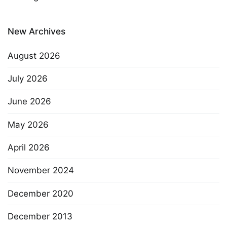
New Archives
August 2026
July 2026
June 2026
May 2026
April 2026
November 2024
December 2020
December 2013