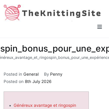
Skip
to
content
The Knitting Site
How to knit, free videos, free patterns
spin_bonus_pour_une_exp
néreux_avantage_et_ringospin_bonus_pour_une_expérience
Posted in
General
By
Penny
Posted on
8th July 2026
Généreux avantage et ringospin