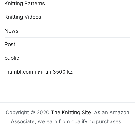
Knitting Patterns
Knitting Videos
News
Post
public
rhumbl.com пин ап 3500 kz
Copyright © 2020
The Knitting Site
. As an Amazon
Associate, we earn from qualifying purchases.