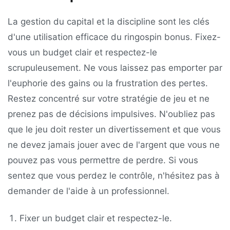
La gestion du capital et la discipline sont les clés
d'une utilisation efficace du ringospin bonus. Fixez-
vous un budget clair et respectez-le
scrupuleusement. Ne vous laissez pas emporter par
l'euphorie des gains ou la frustration des pertes.
Restez concentré sur votre stratégie de jeu et ne
prenez pas de décisions impulsives. N'oubliez pas
que le jeu doit rester un divertissement et que vous
ne devez jamais jouer avec de l'argent que vous ne
pouvez pas vous permettre de perdre. Si vous
sentez que vous perdez le contrôle, n'hésitez pas à
demander de l'aide à un professionnel.
Fixer un budget clair et respectez-le.