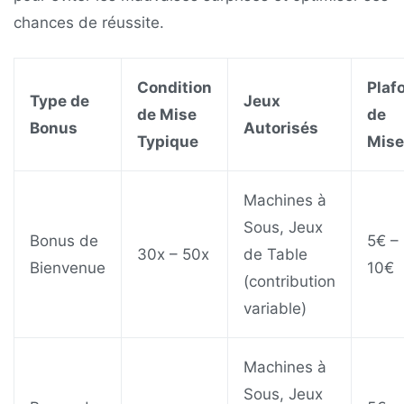
chances de réussite.
Condition
Plaf
Type de
Jeux
de Mise
de
Bonus
Autorisés
Typique
Mise
Machines à
Sous, Jeux
Bonus de
5€ –
30x – 50x
de Table
Bienvenue
10€
(contribution
variable)
Machines à
Sous, Jeux