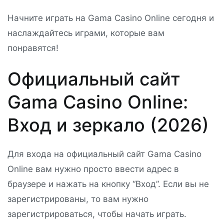
Начните играть на Gama Casino Online сегодня и
наслаждайтесь играми, которые вам
понравятся!
Официальный сайт
Gama Casino Online:
Вход и зеркало (2026)
Для входа на официальный сайт Gama Casino
Online вам нужно просто ввести адрес в
браузере и нажать на кнопку “Вход”. Если вы не
зарегистрированы, то вам нужно
зарегистрироваться, чтобы начать играть.