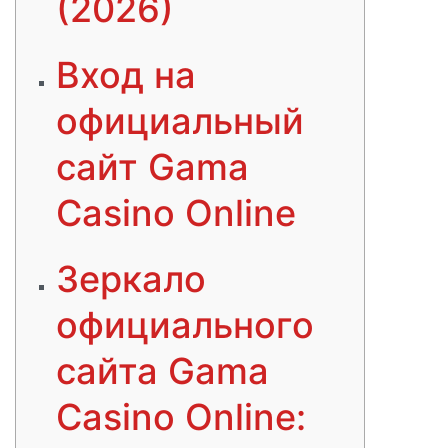
(2026)
Вход на
официальный
сайт Gama
Casino Online
Зеркало
официального
сайта Gama
Casino Online: