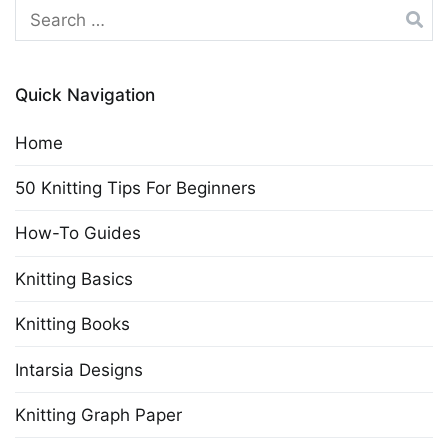
Search
for:
Quick Navigation
Home
50 Knitting Tips For Beginners
How-To Guides
Knitting Basics
Knitting Books
Intarsia Designs
Knitting Graph Paper