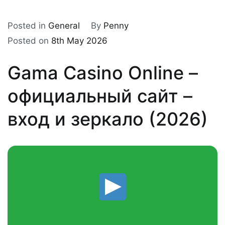
Posted in
General
By
Penny
Posted on
8th May 2026
Gama Casino Online –
официальный сайт –
вход и зеркало (2026)