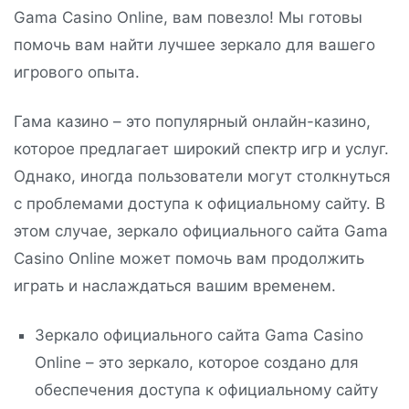
Gama Casino Online, вам повезло! Мы готовы
помочь вам найти лучшее зеркало для вашего
игрового опыта.
Гама казино – это популярный онлайн-казино,
которое предлагает широкий спектр игр и услуг.
Однако, иногда пользователи могут столкнуться
с проблемами доступа к официальному сайту. В
этом случае, зеркало официального сайта Gama
Casino Online может помочь вам продолжить
играть и наслаждаться вашим временем.
Зеркало официального сайта Gama Casino
Online – это зеркало, которое создано для
обеспечения доступа к официальному сайту