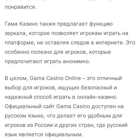
понравится.
Гама Казино также предлагает функцию
зеркала, которое позволяет игрокам играть на
платформе, не оставляя следов в интернете. Это
особенно полезно для игроков, которые
предпочитают играть анонимно.
В целом, Gama Casino Online – это отличный
выбор для игроков, ищущих безопасный и
надежный способ играть в онлайн-казино.
Официальный сайт Gama Casino доступен на
русском языке, что делает его удобным для
игроков из России и других стран, где русский
язык является официальным.