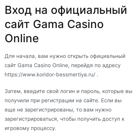
Вход на официальный
сайт Gama Casino
Online
Для начала, вам нужно открыть официальный
сайт Gama Casino Online, перейдя по адресу
https://www.koridor-bessmertiya.ru/ .
Затем, введите свой логин и пароль, которые вы
получили при регистрации на сайте. Если вы
еще не зарегистрированы, то вам нужно
зарегистрироваться, чтобы получить доступ к
игровому процессу.