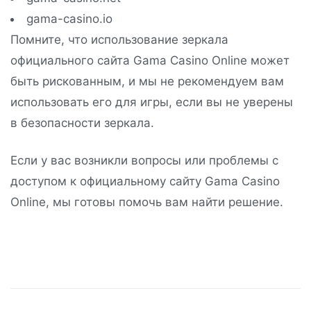
gama-casino.io
Помните, что использование зеркала
официального сайта Gama Casino Online может
быть рискованным, и мы не рекомендуем вам
использовать его для игры, если вы не уверены
в безопасности зеркала.
Если у вас возникли вопросы или проблемы с
доступом к официальному сайту Gama Casino
Online, мы готовы помочь вам найти решение.