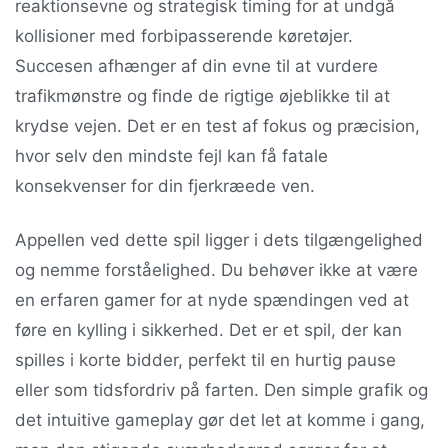
reaktionsevne og strategisk timing for at undgå
kollisioner med forbipasserende køretøjer.
Succesen afhænger af din evne til at vurdere
trafikmønstre og finde de rigtige øjeblikke til at
krydse vejen. Det er en test af fokus og præcision,
hvor selv den mindste fejl kan få fatale
konsekvenser for din fjerkræede ven.
Appellen ved dette spil ligger i dets tilgængelighed
og nemme forståelighed. Du behøver ikke at være
en erfaren gamer for at nyde spændingen ved at
føre en kylling i sikkerhed. Det er et spil, der kan
spilles i korte bidder, perfekt til en hurtig pause
eller som tidsfordriv på farten. Den simple grafik og
det intuitive gameplay gør det let at komme i gang,