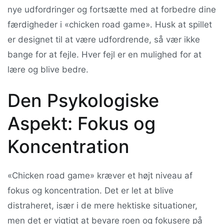
nye udfordringer og fortsætte med at forbedre dine
færdigheder i «chicken road game». Husk at spillet
er designet til at være udfordrende, så vær ikke
bange for at fejle. Hver fejl er en mulighed for at
lære og blive bedre.
Den Psykologiske
Aspekt: Fokus og
Koncentration
«Chicken road game» kræver et højt niveau af
fokus og koncentration. Det er let at blive
distraheret, især i de mere hektiske situationer,
men det er vigtigt at bevare roen og fokusere på