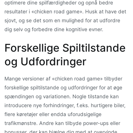
optimere dine spilfærdigheder og opnå bedre
resultater i «chicken road game». Husk at have det
sjovt, og se det som en mulighed for at udfordre
dig selv og forbedre dine kognitive evner.
Forskellige Spiltilstande
og Udfordringer
Mange versioner af «chicken road game» tilbyder
forskellige spiltilstande og udfordringer for at øge
spændingen og variationen. Nogle tilstande kan
introducere nye forhindringer, f.eks. hurtigere biler,
flere køretøjer eller endda uforudsigelige
trafikmønstre. Andre kan tilbyde power-ups eller
bonusser, der kan hjælpe dig med at overvinde