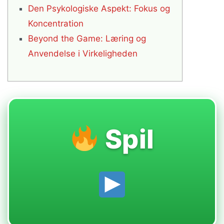
Den Psykologiske Aspekt: Fokus og
Koncentration
Beyond the Game: Læring og
Anvendelse i Virkeligheden
Spil