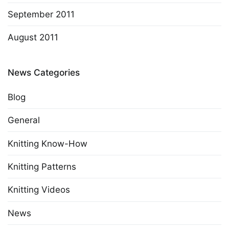
September 2011
August 2011
News Categories
Blog
General
Knitting Know-How
Knitting Patterns
Knitting Videos
News