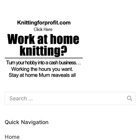
navigation
Search
for:
Quick Navigation
Home