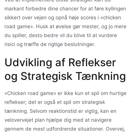
markant forbedre dine chancer for at føre kyllingen
sikkert over vejen og opnå høje scores i «chicken
road game». Husk at øvelse gør mester, og jo mere
du spiller, desto bedre vil du blive til at vurdere
risici og træffe de rigtige beslutninger.
Udvikling af Reflekser
og Strategisk Tænkning
«Chicken road game» er ikke kun et spil om hurtige
reflekser; det er også et spil om strategisk
tænkning. Selvom reaktionstid er vigtig, kan en
velovervejet plan hjælpe dig med at navigere
gennem de mest udfordrende situationer. Overvej,