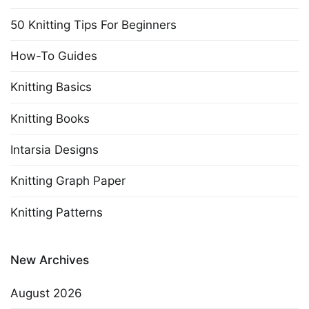
50 Knitting Tips For Beginners
How-To Guides
Knitting Basics
Knitting Books
Intarsia Designs
Knitting Graph Paper
Knitting Patterns
New Archives
August 2026