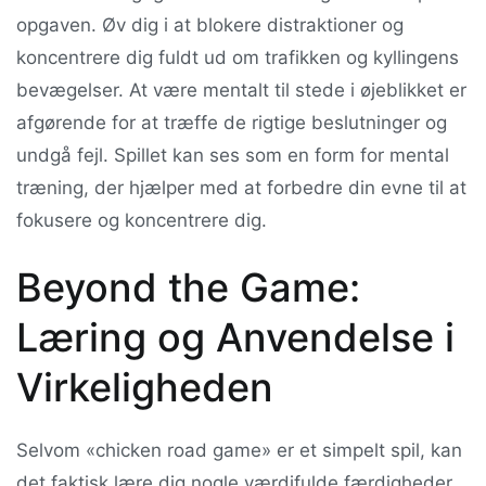
opgaven. Øv dig i at blokere distraktioner og
koncentrere dig fuldt ud om trafikken og kyllingens
bevægelser. At være mentalt til stede i øjeblikket er
afgørende for at træffe de rigtige beslutninger og
undgå fejl. Spillet kan ses som en form for mental
træning, der hjælper med at forbedre din evne til at
fokusere og koncentrere dig.
Beyond the Game:
Læring og Anvendelse i
Virkeligheden
Selvom «chicken road game» er et simpelt spil, kan
det faktisk lære dig nogle værdifulde færdigheder,