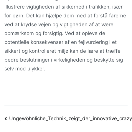
illustrere vigtigheden af sikkerhed i trafikken, især
for børn. Det kan hjælpe dem med at forstå farerne
ved at krydse vejen og vigtigheden af at være
opmærksom og forsigtig. Ved at opleve de
potentielle konsekvenser af en fejlvurdering i et
sikkert og kontrolleret miljø kan de lære at træffe
bedre beslutninger i virkeligheden og beskytte sig
selv mod ulykker.
Post
Ungewöhnliche_Technik_zeigt_der_innovative_craz