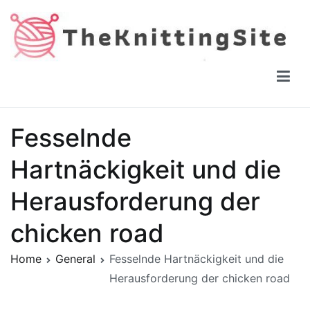
Skip
to
content
The Knitting Site
How to knit, free videos, free patterns
Fesselnde
Hartnäckigkeit und die
Herausforderung der
chicken road
Home
General
Fesselnde Hartnäckigkeit und die
Herausforderung der chicken road