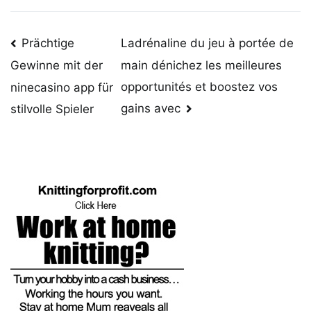
Post
Prächtige
Ladrénaline du jeu à portée de
main dénichez les meilleures
Gewinne mit der
navigation
opportunités et boostez vos
ninecasino app für
gains avec
stilvolle Spieler