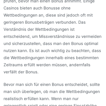
prüfen, bevor man einen Bonus annimmt. Einige
Casinos bieten auch Bonusse ohne
Wettbedingungen an, diese sind jedoch oft mit
geringeren Bonusbeträgen verbunden. Das
Verständnis der Wettbedingungen ist
entscheidend, um Missverständnisse zu vermeiden
und sicherzustellen, dass man den Bonus optimal
nutzen kann. Es ist auch wichtig zu beachten, dass
die Wettbedingungen innerhalb eines bestimmten
Zeitraums erfüllt werden müssen, andernfalls
verfällt der Bonus.
Bevor man sich für einen Bonus entscheidet, sollte
man sich überlegen, ob man die Wettbedingungen
realistisch erfüllen kann. Wenn man nur
gelegentlich spielt oder eine geringe Einsatzhöhe