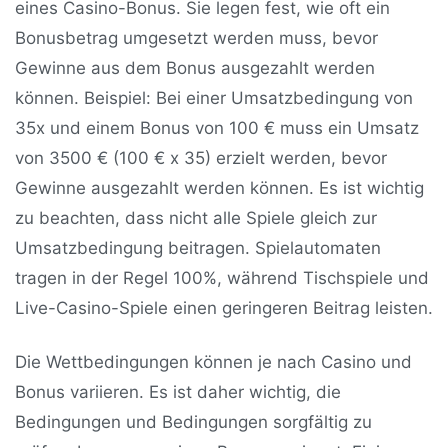
eines Casino-Bonus. Sie legen fest, wie oft ein
Bonusbetrag umgesetzt werden muss, bevor
Gewinne aus dem Bonus ausgezahlt werden
können. Beispiel: Bei einer Umsatzbedingung von
35x und einem Bonus von 100 € muss ein Umsatz
von 3500 € (100 € x 35) erzielt werden, bevor
Gewinne ausgezahlt werden können. Es ist wichtig
zu beachten, dass nicht alle Spiele gleich zur
Umsatzbedingung beitragen. Spielautomaten
tragen in der Regel 100%, während Tischspiele und
Live-Casino-Spiele einen geringeren Beitrag leisten.
Die Wettbedingungen können je nach Casino und
Bonus variieren. Es ist daher wichtig, die
Bedingungen und Bedingungen sorgfältig zu