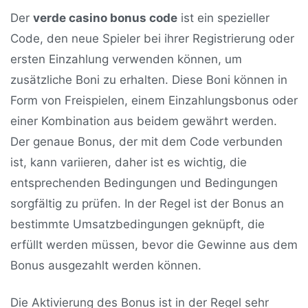
Der
verde casino bonus code
ist ein spezieller
Code, den neue Spieler bei ihrer Registrierung oder
ersten Einzahlung verwenden können, um
zusätzliche Boni zu erhalten. Diese Boni können in
Form von Freispielen, einem Einzahlungsbonus oder
einer Kombination aus beidem gewährt werden.
Der genaue Bonus, der mit dem Code verbunden
ist, kann variieren, daher ist es wichtig, die
entsprechenden Bedingungen und Bedingungen
sorgfältig zu prüfen. In der Regel ist der Bonus an
bestimmte Umsatzbedingungen geknüpft, die
erfüllt werden müssen, bevor die Gewinne aus dem
Bonus ausgezahlt werden können.
Die Aktivierung des Bonus ist in der Regel sehr