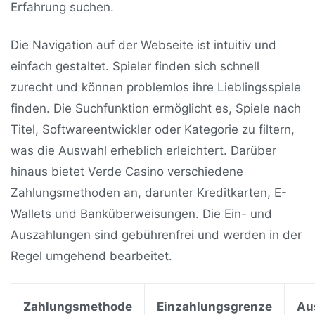
Erfahrung suchen.
Die Navigation auf der Webseite ist intuitiv und
einfach gestaltet. Spieler finden sich schnell
zurecht und können problemlos ihre Lieblingsspiele
finden. Die Suchfunktion ermöglicht es, Spiele nach
Titel, Softwareentwickler oder Kategorie zu filtern,
was die Auswahl erheblich erleichtert. Darüber
hinaus bietet Verde Casino verschiedene
Zahlungsmethoden an, darunter Kreditkarten, E-
Wallets und Banküberweisungen. Die Ein- und
Auszahlungen sind gebührenfrei und werden in der
Regel umgehend bearbeitet.
Zahlungsmethode
Einzahlungsgrenze
Au