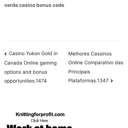
verde casino bonus code
Post
Casino Yukon Gold in
Melhores Cassinos
Online Comparativo das
Canada Online gaming
navigation
Principais
options and bonus
Plataformas.1347
opportunities.1474