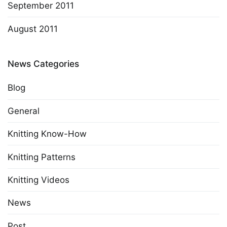
September 2011
August 2011
News Categories
Blog
General
Knitting Know-How
Knitting Patterns
Knitting Videos
News
Post