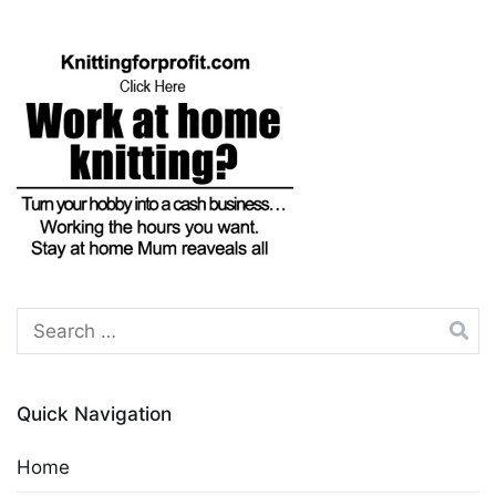
Search
for:
Quick Navigation
Home