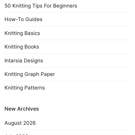
50 Knitting Tips For Beginners
How-To Guides
Knitting Basics
Knitting Books
Intarsia Designs
Knitting Graph Paper
Knitting Patterns
New Archives
August 2026