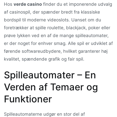
Hos
verde casino
finder du et imponerende udvalg
af casinospil, der spænder bredt fra klassiske
bordspil til moderne videoslots. Uanset om du
foretrækker at spille roulette, blackjack, poker eller
prøve lykken ved en af de mange spilleautomater,
er der noget for enhver smag. Alle spil er udviklet af
førende softwareudbydere, hvilket garanterer høj
kvalitet, spændende grafik og fair spil.
Spilleautomater – En
Verden af Temaer og
Funktioner
Spilleautomaterne udgør en stor del af