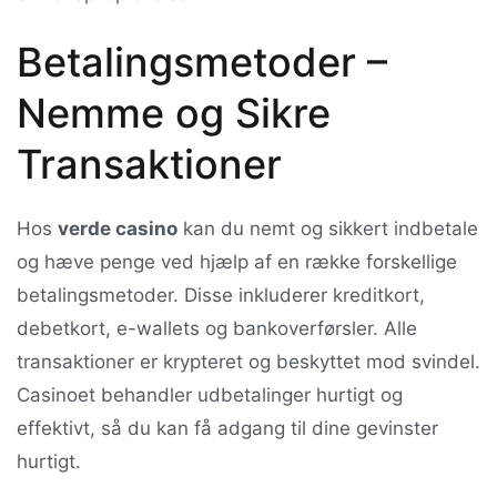
Betalingsmetoder –
Nemme og Sikre
Transaktioner
Hos
verde casino
kan du nemt og sikkert indbetale
og hæve penge ved hjælp af en række forskellige
betalingsmetoder. Disse inkluderer kreditkort,
debetkort, e-wallets og bankoverførsler. Alle
transaktioner er krypteret og beskyttet mod svindel.
Casinoet behandler udbetalinger hurtigt og
effektivt, så du kan få adgang til dine gevinster
hurtigt.