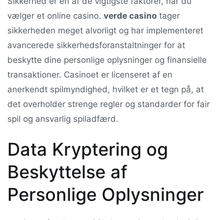
Sikkerhed er en af de vigtigste faktorer, når du
vælger et online casino.
verde casino
tager
sikkerheden meget alvorligt og har implementeret
avancerede sikkerhedsforanstaltninger for at
beskytte dine personlige oplysninger og finansielle
transaktioner. Casinoet er licenseret af en
anerkendt spilmyndighed, hvilket er et tegn på, at
det overholder strenge regler og standarder for fair
spil og ansvarlig spiladfærd.
Data Kryptering og
Beskyttelse af
Personlige Oplysninger