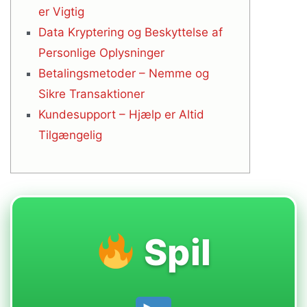
er Vigtig
Data Kryptering og Beskyttelse af
Personlige Oplysninger
Betalingsmetoder – Nemme og
Sikre Transaktioner
Kundesupport – Hjælp er Altid
Tilgængelig
Spil