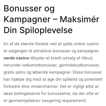
Bonusser og
Kampagner – Maksimér
Din Spiloplevelse
En af de største fordele ved at spille online casino
er adgangen til attraktive bonusser og kampagner.
verde casino
tilbyder et bredt udvalg af tilbud,
herunder velkomstbonusser, genindskudbonusser,
gratis spins og løbende kampagner. Disse bonusser
kan hjælpe dig med at øge din spilletid og potentielt
forbedre dine vinderchancer. Det er vigtigt altid at
læse betingelserne for bonusserne, da der ofte er
et gennemspilskrav (wagering requirement)