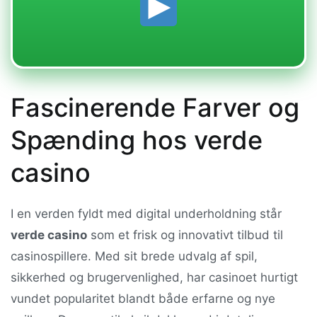
Fascinerende Farver og
Spænding hos verde
casino
I en verden fyldt med digital underholdning står
verde casino
som et frisk og innovativt tilbud til
casinospillere. Med sit brede udvalg af spil,
sikkerhed og brugervenlighed, har casinoet hurtigt
vundet popularitet blandt både erfarne og nye