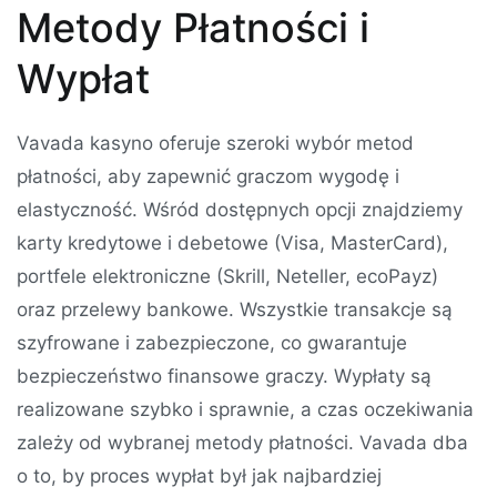
Metody Płatności i
Wypłat
Vavada kasyno oferuje szeroki wybór metod
płatności, aby zapewnić graczom wygodę i
elastyczność. Wśród dostępnych opcji znajdziemy
karty kredytowe i debetowe (Visa, MasterCard),
portfele elektroniczne (Skrill, Neteller, ecoPayz)
oraz przelewy bankowe. Wszystkie transakcje są
szyfrowane i zabezpieczone, co gwarantuje
bezpieczeństwo finansowe graczy. Wypłaty są
realizowane szybko i sprawnie, a czas oczekiwania
zależy od wybranej metody płatności. Vavada dba
o to, by proces wypłat był jak najbardziej