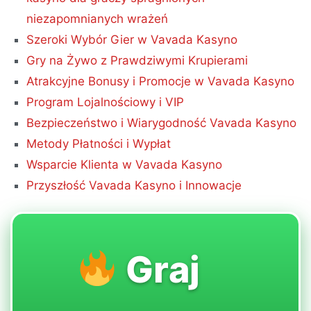
niezapomnianych wrażeń
Szeroki Wybór Gier w Vavada Kasyno
Gry na Żywo z Prawdziwymi Krupierami
Atrakcyjne Bonusy i Promocje w Vavada Kasyno
Program Lojalnościowy i VIP
Bezpieczeństwo i Wiarygodność Vavada Kasyno
Metody Płatności i Wypłat
Wsparcie Klienta w Vavada Kasyno
Przyszłość Vavada Kasyno i Innowacje
Graj