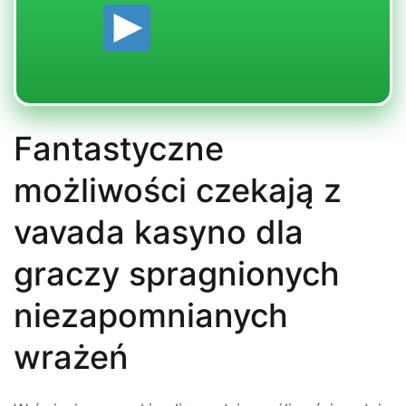
Fantastyczne
możliwości czekają z
vavada kasyno dla
graczy spragnionych
niezapomnianych
wrażeń