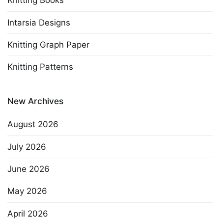
Knitting Books
Intarsia Designs
Knitting Graph Paper
Knitting Patterns
New Archives
August 2026
July 2026
June 2026
May 2026
April 2026