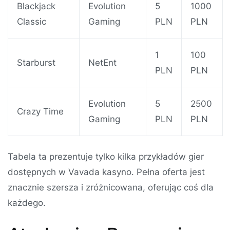
Blackjack
Evolution
5
1000
Classic
Gaming
PLN
PLN
1
100
Starburst
NetEnt
PLN
PLN
Evolution
5
2500
Crazy Time
Gaming
PLN
PLN
Tabela ta prezentuje tylko kilka przykładów gier
dostępnych w Vavada kasyno. Pełna oferta jest
znacznie szersza i zróżnicowana, oferując coś dla
każdego.