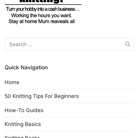
Search
for:
Quick Navigation
Home
50 Knitting Tips For Beginners
How-To Guides
Knitting Basics