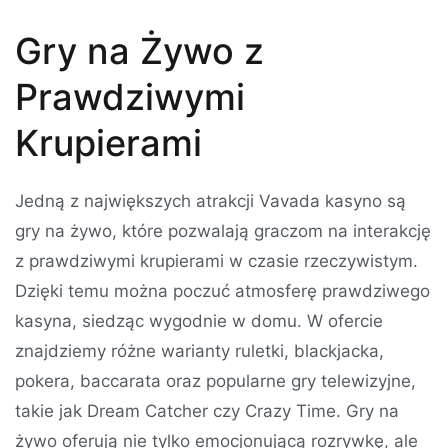
Gry na Żywo z
Prawdziwymi
Krupierami
Jedną z największych atrakcji Vavada kasyno są
gry na żywo, które pozwalają graczom na interakcję
z prawdziwymi krupierami w czasie rzeczywistym.
Dzięki temu można poczuć atmosferę prawdziwego
kasyna, siedząc wygodnie w domu. W ofercie
znajdziemy różne warianty ruletki, blackjacka,
pokera, baccarata oraz popularne gry telewizyjne,
takie jak Dream Catcher czy Crazy Time. Gry na
żywo oferują nie tylko emocjonującą rozrywkę, ale