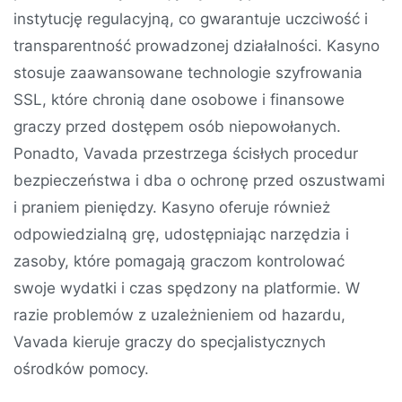
instytucję regulacyjną, co gwarantuje uczciwość i
transparentność prowadzonej działalności. Kasyno
stosuje zaawansowane technologie szyfrowania
SSL, które chronią dane osobowe i finansowe
graczy przed dostępem osób niepowołanych.
Ponadto, Vavada przestrzega ścisłych procedur
bezpieczeństwa i dba o ochronę przed oszustwami
i praniem pieniędzy. Kasyno oferuje również
odpowiedzialną grę, udostępniając narzędzia i
zasoby, które pomagają graczom kontrolować
swoje wydatki i czas spędzony na platformie. W
razie problemów z uzależnieniem od hazardu,
Vavada kieruje graczy do specjalistycznych
ośrodków pomocy.