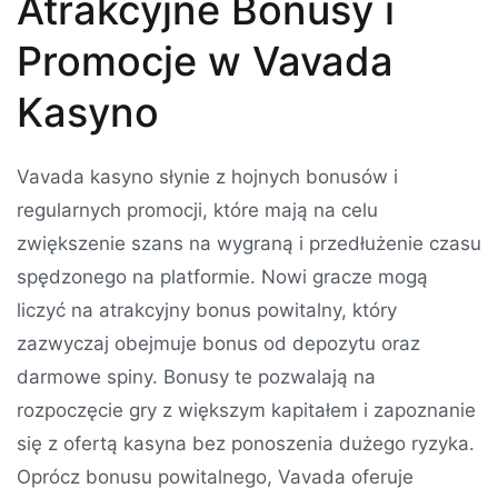
Atrakcyjne Bonusy i
Promocje w Vavada
Kasyno
Vavada kasyno słynie z hojnych bonusów i
regularnych promocji, które mają na celu
zwiększenie szans na wygraną i przedłużenie czasu
spędzonego na platformie. Nowi gracze mogą
liczyć na atrakcyjny bonus powitalny, który
zazwyczaj obejmuje bonus od depozytu oraz
darmowe spiny. Bonusy te pozwalają na
rozpoczęcie gry z większym kapitałem i zapoznanie
się z ofertą kasyna bez ponoszenia dużego ryzyka.
Oprócz bonusu powitalnego, Vavada oferuje