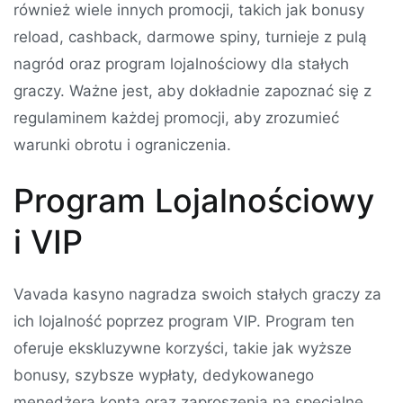
również wiele innych promocji, takich jak bonusy
reload, cashback, darmowe spiny, turnieje z pulą
nagród oraz program lojalnościowy dla stałych
graczy. Ważne jest, aby dokładnie zapoznać się z
regulaminem każdej promocji, aby zrozumieć
warunki obrotu i ograniczenia.
Program Lojalnościowy
i VIP
Vavada kasyno nagradza swoich stałych graczy za
ich lojalność poprzez program VIP. Program ten
oferuje ekskluzywne korzyści, takie jak wyższe
bonusy, szybsze wypłaty, dedykowanego
menedżera konta oraz zaproszenia na specjalne