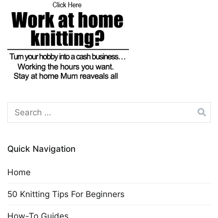
Search
for:
Quick Navigation
Home
50 Knitting Tips For Beginners
How-To Guides