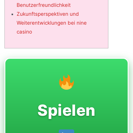
Benutzerfreundlichkeit
Zukunftsperspektiven und
Weiterentwicklungen bei nine
casino
Spielen