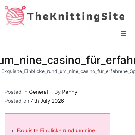
Skip
to
content
The Knitting Site
How to knit, free videos, free patterns
_um_nine_casino_für_erfah
Exquisite_Einblicke_rund_um_nine_casino_für_erfahrene_Sp
Posted in
General
By
Penny
Posted on
4th July 2026
Exquisite Einblicke rund um nine