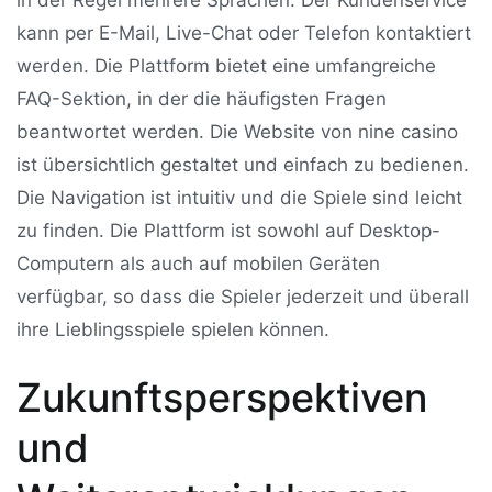
in der Regel mehrere Sprachen. Der Kundenservice
kann per E-Mail, Live-Chat oder Telefon kontaktiert
werden. Die Plattform bietet eine umfangreiche
FAQ-Sektion, in der die häufigsten Fragen
beantwortet werden. Die Website von nine casino
ist übersichtlich gestaltet und einfach zu bedienen.
Die Navigation ist intuitiv und die Spiele sind leicht
zu finden. Die Plattform ist sowohl auf Desktop-
Computern als auch auf mobilen Geräten
verfügbar, so dass die Spieler jederzeit und überall
ihre Lieblingsspiele spielen können.
Zukunftsperspektiven
und