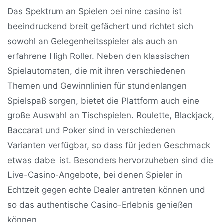
Das Spektrum an Spielen bei nine casino ist
beeindruckend breit gefächert und richtet sich
sowohl an Gelegenheitsspieler als auch an
erfahrene High Roller. Neben den klassischen
Spielautomaten, die mit ihren verschiedenen
Themen und Gewinnlinien für stundenlangen
Spielspaß sorgen, bietet die Plattform auch eine
große Auswahl an Tischspielen. Roulette, Blackjack,
Baccarat und Poker sind in verschiedenen
Varianten verfügbar, so dass für jeden Geschmack
etwas dabei ist. Besonders hervorzuheben sind die
Live-Casino-Angebote, bei denen Spieler in
Echtzeit gegen echte Dealer antreten können und
so das authentische Casino-Erlebnis genießen
können.