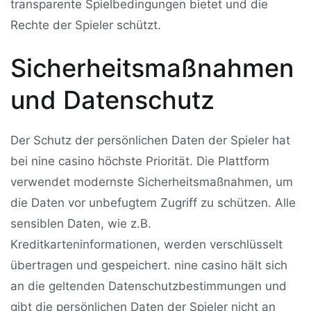
transparente Spielbedingungen bietet und die
Rechte der Spieler schützt.
Sicherheitsmaßnahmen
und Datenschutz
Der Schutz der persönlichen Daten der Spieler hat
bei nine casino höchste Priorität. Die Plattform
verwendet modernste Sicherheitsmaßnahmen, um
die Daten vor unbefugtem Zugriff zu schützen. Alle
sensiblen Daten, wie z.B.
Kreditkarteninformationen, werden verschlüsselt
übertragen und gespeichert. nine casino hält sich
an die geltenden Datenschutzbestimmungen und
gibt die persönlichen Daten der Spieler nicht an