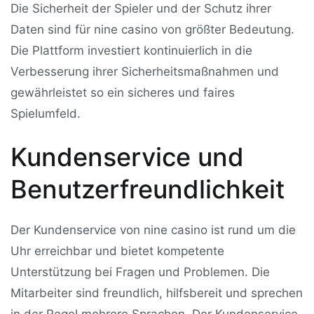
Die Sicherheit der Spieler und der Schutz ihrer
Daten sind für nine casino von größter Bedeutung.
Die Plattform investiert kontinuierlich in die
Verbesserung ihrer Sicherheitsmaßnahmen und
gewährleistet so ein sicheres und faires
Spielumfeld.
Kundenservice und
Benutzerfreundlichkeit
Der Kundenservice von nine casino ist rund um die
Uhr erreichbar und bietet kompetente
Unterstützung bei Fragen und Problemen. Die
Mitarbeiter sind freundlich, hilfsbereit und sprechen