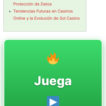
Protección de Datos
Tendencias Futuras en Casinos
Online y la Evolución de Sol Casino
Juega