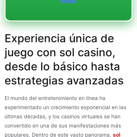
Experiencia única de
juego con sol casino,
desde lo básico hasta
estrategias avanzadas
El mundo del entretenimiento en línea ha
experimentado un crecimiento exponencial en las
últimas décadas, y los casinos virtuales se han
convertido en una de sus manifestaciones más
populares. Dentro de este vasto panorama,
sol