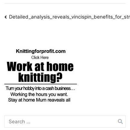
Post
Detailed_analysis_reveals_vincispin_benefits_for_s
navigation
Search
for: