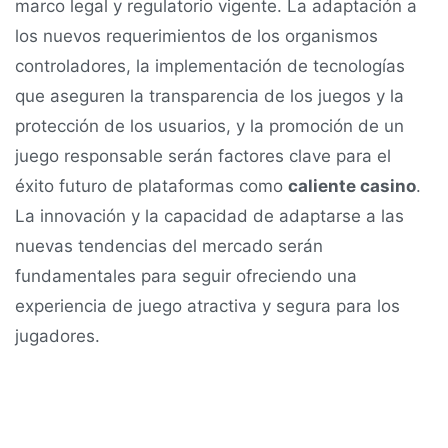
marco legal y regulatorio vigente. La adaptación a
los nuevos requerimientos de los organismos
controladores, la implementación de tecnologías
que aseguren la transparencia de los juegos y la
protección de los usuarios, y la promoción de un
juego responsable serán factores clave para el
éxito futuro de plataformas como
caliente casino
.
La innovación y la capacidad de adaptarse a las
nuevas tendencias del mercado serán
fundamentales para seguir ofreciendo una
experiencia de juego atractiva y segura para los
jugadores.