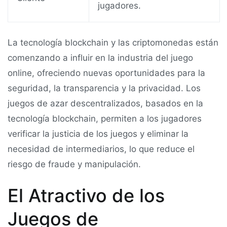
jugadores.
La tecnología blockchain y las criptomonedas están
comenzando a influir en la industria del juego
online, ofreciendo nuevas oportunidades para la
seguridad, la transparencia y la privacidad. Los
juegos de azar descentralizados, basados en la
tecnología blockchain, permiten a los jugadores
verificar la justicia de los juegos y eliminar la
necesidad de intermediarios, lo que reduce el
riesgo de fraude y manipulación.
El Atractivo de los
Juegos de