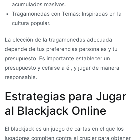
acumulados masivos.
Tragamonedas con Temas: Inspiradas en la
cultura popular.
La elección de la tragamonedas adecuada
depende de tus preferencias personales y tu
presupuesto. Es importante establecer un
presupuesto y ceñirse a él, y jugar de manera
responsable.
Estrategias para Jugar
al Blackjack Online
El blackjack es un juego de cartas en el que los
jugadores compiten contra el crupier para obtener