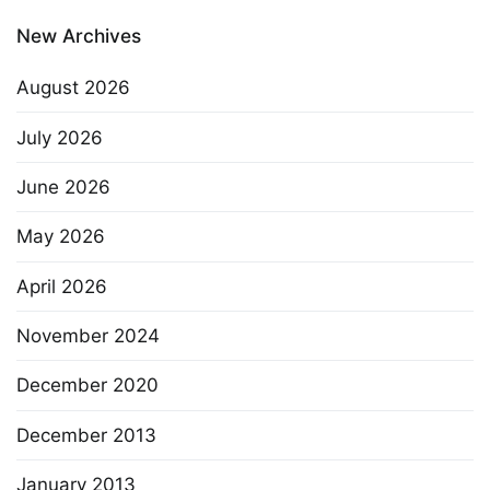
New Archives
August 2026
July 2026
June 2026
May 2026
April 2026
November 2024
December 2020
December 2013
January 2013