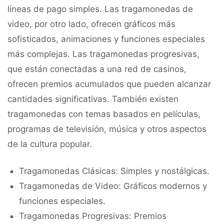
líneas de pago simples. Las tragamonedas de
video, por otro lado, ofrecen gráficos más
sofisticados, animaciones y funciones especiales
más complejas. Las tragamonedas progresivas,
que están conectadas a una red de casinos,
ofrecen premios acumulados que pueden alcanzar
cantidades significativas. También existen
tragamonedas con temas basados en películas,
programas de televisión, música y otros aspectos
de la cultura popular.
Tragamonedas Clásicas: Simples y nostálgicas.
Tragamonedas de Video: Gráficos modernos y
funciones especiales.
Tragamonedas Progresivas: Premios