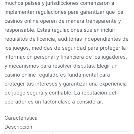
muchos países y jurisdicciones comenzaron a
implementar regulaciones para garantizar que los
casinos online operen de manera transparente y
responsable. Estas regulaciones suelen incluir
requisitos de licencia, auditorías independientes de
los juegos, medidas de seguridad para proteger la
información personal y financiera de los jugadores,
y mecanismos para resolver disputas. Elegir un
casino online regulado es fundamental para
proteger tus intereses y garantizar una experiencia
de juego segura y confiable. La reputación del
operador es un factor clave a considerar.
Característica
Descripción