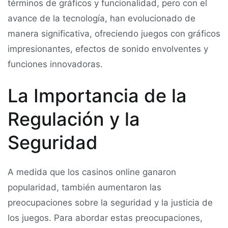
términos de gráficos y funcionalidad, pero con el
avance de la tecnología, han evolucionado de
manera significativa, ofreciendo juegos con gráficos
impresionantes, efectos de sonido envolventes y
funciones innovadoras.
La Importancia de la
Regulación y la
Seguridad
A medida que los casinos online ganaron
popularidad, también aumentaron las
preocupaciones sobre la seguridad y la justicia de
los juegos. Para abordar estas preocupaciones,