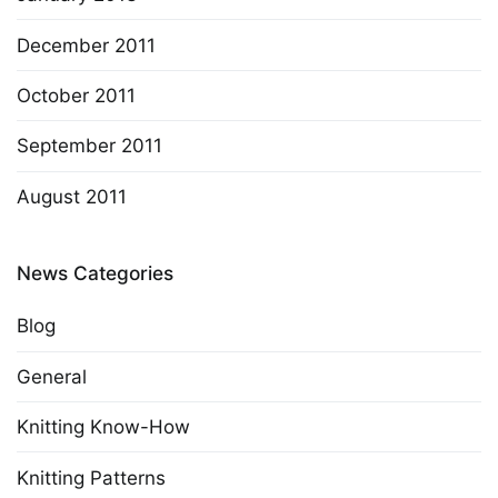
December 2011
October 2011
September 2011
August 2011
News Categories
Blog
General
Knitting Know-How
Knitting Patterns