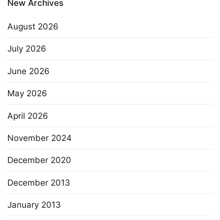
New Archives
August 2026
July 2026
June 2026
May 2026
April 2026
November 2024
December 2020
December 2013
January 2013