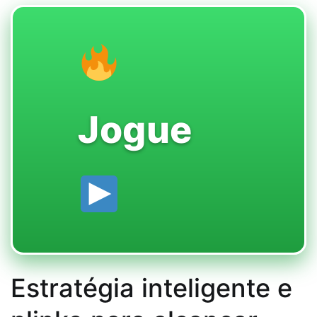
Jogue
Estratégia inteligente e