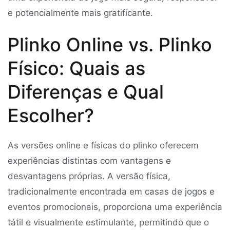
e potencialmente mais gratificante.
Plinko Online vs. Plinko
Físico: Quais as
Diferenças e Qual
Escolher?
As versões online e físicas do plinko oferecem
experiências distintas com vantagens e
desvantagens próprias. A versão física,
tradicionalmente encontrada em casas de jogos e
eventos promocionais, proporciona uma experiência
tátil e visualmente estimulante, permitindo que o