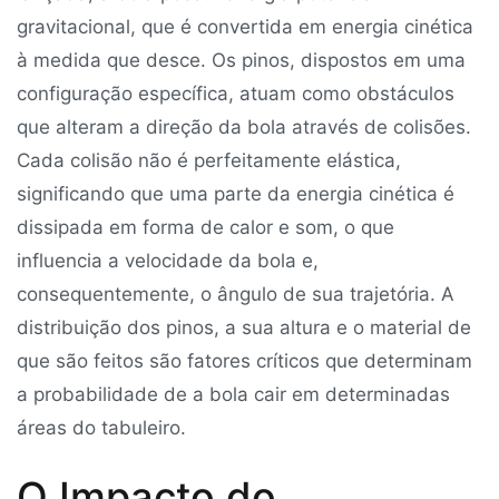
gravitacional, que é convertida em energia cinética
à medida que desce. Os pinos, dispostos em uma
configuração específica, atuam como obstáculos
que alteram a direção da bola através de colisões.
Cada colisão não é perfeitamente elástica,
significando que uma parte da energia cinética é
dissipada em forma de calor e som, o que
influencia a velocidade da bola e,
consequentemente, o ângulo de sua trajetória. A
distribuição dos pinos, a sua altura e o material de
que são feitos são fatores críticos que determinam
a probabilidade de a bola cair em determinadas
áreas do tabuleiro.
O Impacto do