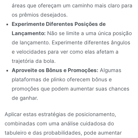
áreas que ofereçam um caminho mais claro para
os prêmios desejados.
Experimente Diferentes Posições de
Lançamento:
Não se limite a uma única posição
de lançamento. Experimente diferentes ângulos
e velocidades para ver como elas afetam a
trajetória da bola.
Aproveite os Bônus e Promoções:
Algumas
plataformas de plinko oferecem bônus e
promoções que podem aumentar suas chances
de ganhar.
Aplicar estas estratégias de posicionamento,
combinadas com uma análise cuidadosa do
tabuleiro e das probabilidades, pode aumentar