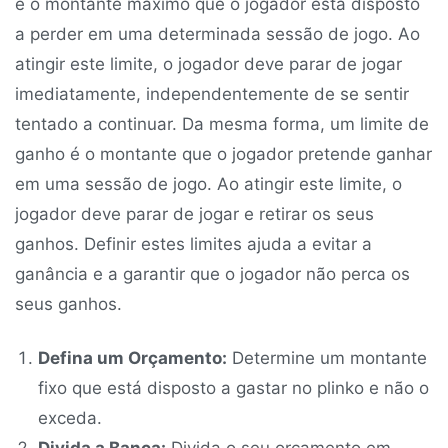
é o montante máximo que o jogador está disposto
a perder em uma determinada sessão de jogo. Ao
atingir este limite, o jogador deve parar de jogar
imediatamente, independentemente de se sentir
tentado a continuar. Da mesma forma, um limite de
ganho é o montante que o jogador pretende ganhar
em uma sessão de jogo. Ao atingir este limite, o
jogador deve parar de jogar e retirar os seus
ganhos. Definir estes limites ajuda a evitar a
ganância e a garantir que o jogador não perca os
seus ganhos.
Defina um Orçamento:
Determine um montante
fixo que está disposto a gastar no plinko e não o
exceda.