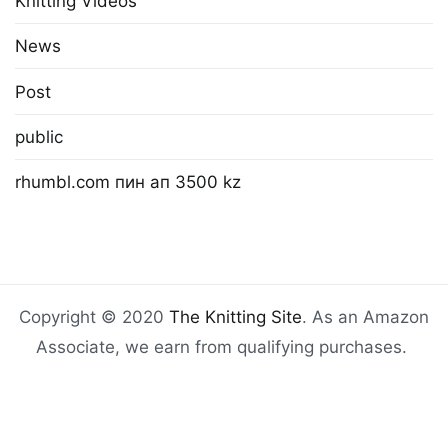
Knitting Videos
News
Post
public
rhumbl.com пин ап 3500 kz
Copyright © 2020
The Knitting Site
. As an Amazon
Associate, we earn from qualifying purchases.