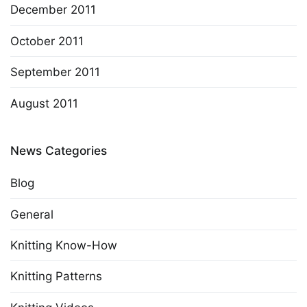
December 2011
October 2011
September 2011
August 2011
News Categories
Blog
General
Knitting Know-How
Knitting Patterns