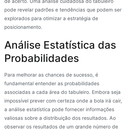
de acerto. Uma análise cuidadosa do tabuleiro
pode revelar padrões e tendências que podem ser
explorados para otimizar a estratégia de
posicionamento.
Análise Estatística das
Probabilidades
Para melhorar as chances de sucesso, é
fundamental entender as probabilidades
associadas a cada área do tabuleiro. Embora seja
impossível prever com certeza onde a bola irá cair,
a análise estatística pode fornecer informações
valiosas sobre a distribuição dos resultados. Ao
observar os resultados de um grande número de