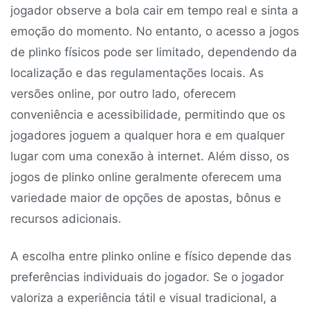
jogador observe a bola cair em tempo real e sinta a
emoção do momento. No entanto, o acesso a jogos
de plinko físicos pode ser limitado, dependendo da
localização e das regulamentações locais. As
versões online, por outro lado, oferecem
conveniência e acessibilidade, permitindo que os
jogadores joguem a qualquer hora e em qualquer
lugar com uma conexão à internet. Além disso, os
jogos de plinko online geralmente oferecem uma
variedade maior de opções de apostas, bônus e
recursos adicionais.
A escolha entre plinko online e físico depende das
preferências individuais do jogador. Se o jogador
valoriza a experiência tátil e visual tradicional, a