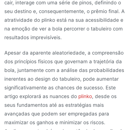
cair, interage com uma série de pinos, definindo o
seu destino e, consequentemente, o prêmio final. A
atratividade do plinko está na sua acessibilidade e
na emoção de ver a bola percorrer o tabuleiro com
resultados imprevisíveis.
Apesar da aparente aleatoriedade, a compreensão
dos princípios físicos que governam a trajetória da
bola, juntamente com a análise das probabilidades
inerentes ao design do tabuleiro, pode aumentar
significativamente as chances de sucesso. Este
artigo explorará as nuances do
plinko
, desde os
seus fundamentos até as estratégias mais
avançadas que podem ser empregadas para
maximizar os ganhos e minimizar os riscos.