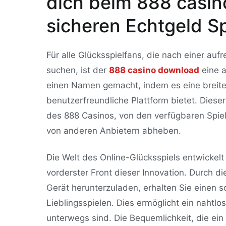
dich beim 888 casi
sicheren Echtgeld S
Für alle Glücksspielfans, die nach einer au
suchen, ist der
888 casino download
eine a
einen Namen gemacht, indem es eine breite 
benutzerfreundliche Plattform bietet. Diese
des 888 Casinos, von den verfügbaren Spie
von anderen Anbietern abheben.
Die Welt des Online-Glücksspiels entwickelt
vorderster Front dieser Innovation. Durch di
Gerät herunterzuladen, erhalten Sie einen 
Lieblingsspielen. Dies ermöglicht ein nahtlo
unterwegs sind. Die Bequemlichkeit, die ein 