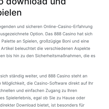
no download und
pielen
fregenden und sicheren Online-Casino-Erfahrung
usgezeichnete Option. Das 888 Casino hat sich
Palette an Spielen, großzügige Boni und eine
r Artikel beleuchtet die verschiedenen Aspekte
len bis hin zu den Sicherheitsmaßnahmen, die es
 sich ständig weiter, und 888 Casino steht an
e Möglichkeit, die Casino-Software direkt auf Ihr
schnellen und einfachen Zugang zu Ihren
ses Spielerlebnis, egal ob Sie zu Hause oder
direkter Download bietet, ist besonders für