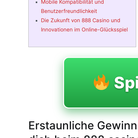
Mobile Kompatibilität und
Benutzerfreundlichkeit
Die Zukunft von 888 Casino und
Innovationen im Online-Glücksspiel
Sp
Erstaunliche Gewin