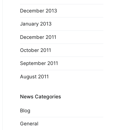
December 2013
January 2013
December 2011
October 2011
September 2011
August 2011
News Categories
Blog
General