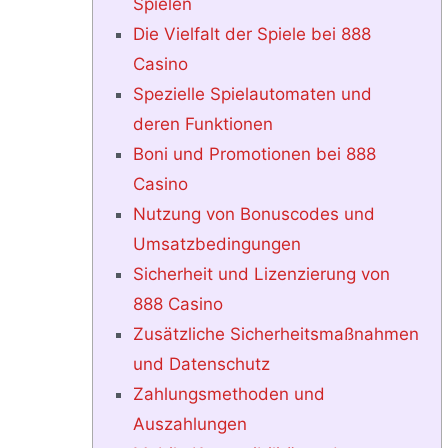
Spielen
Die Vielfalt der Spiele bei 888
Casino
Spezielle Spielautomaten und
deren Funktionen
Boni und Promotionen bei 888
Casino
Nutzung von Bonuscodes und
Umsatzbedingungen
Sicherheit und Lizenzierung von
888 Casino
Zusätzliche Sicherheitsmaßnahmen
und Datenschutz
Zahlungsmethoden und
Auszahlungen