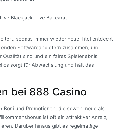
 Live Blackjack, Live Baccarat
eitert, sodass immer wieder neue Titel entdeckt
ührenden Softwareanbietern zusammen, um
 Qualität sind und ein faires Spielerlebnis
olios sorgt für Abwechslung und hält das
n bei 888 Casino
en Boni und Promotionen, die sowohl neue als
lkommensbonus ist oft ein attraktiver Anreiz,
eren. Darüber hinaus gibt es regelmäßige