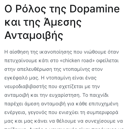
Ο Ρόλος της Dopamine
και της Άμεσης
Ανταμοιβής
Η αίσθηση της ικανοποίησης που νιώθουμε όταν
πετυχαίνουμε κάτι στο «chicken road» οφείλεται
στην απελευθέρωση της ντοπαμίνης στον
εγκέφαλό μας. Η ντοπαμίνη είναι ένας
νευροδιαβιβαστής που σχετίζεται με την
ανταμοιβή και την ευχαρίστηση. Το παιχνίδι
παρέχει άμεση ανταμοιβή για κάθε επιτυχημένη
ενέργεια, γεγονός που ενισχύει τη συμπεριφορά
μας και μας κάνει να θέλουμε να συνεχίσουμε να