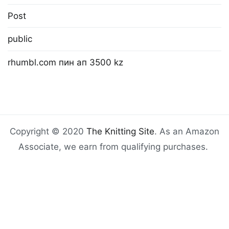
Post
public
rhumbl.com пин ап 3500 kz
Copyright © 2020
The Knitting Site
. As an Amazon
Associate, we earn from qualifying purchases.