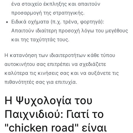
ένα στοιχείο έκπληξης και απαιτούν
προσαρμογή της στρατηγικής.
Ειδικά οχήματα (π.χ. τρένα, φορτηγά):
Απαιτούν ιδιαίτερη προσοχή λόγω του μεγέθους
και της ταχύτητάς τους.
Η κατανόηση των ιδιαιτεροτήτων κάθε τύπου
αυτοκινήτου σας επιτρέπει να σχεδιάζετε
καλύτερα τις κινήσεις σας και να αυξάνετε τις
πιθανότητές σας για επιτυχία.
Η Ψυχολογία του
Παιχνιδιού: Γιατί το
"chicken road" είναι