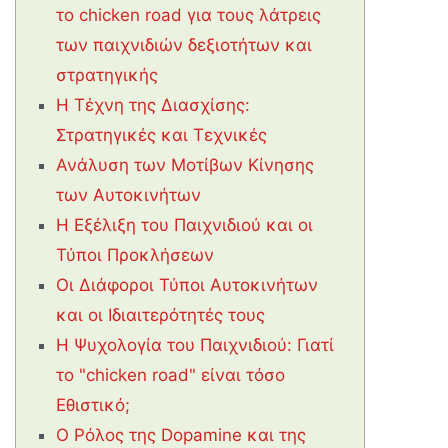
το chicken road για τους λάτρεις
των παιχνιδιών δεξιοτήτων και
στρατηγικής
Η Τέχνη της Διασχίσης:
Στρατηγικές και Τεχνικές
Ανάλυση των Μοτίβων Κίνησης
των Αυτοκινήτων
Η Εξέλιξη του Παιχνιδιού και οι
Τύποι Προκλήσεων
Οι Διάφοροι Τύποι Αυτοκινήτων
και οι Ιδιαιτερότητές τους
Η Ψυχολογία του Παιχνιδιού: Γιατί
το "chicken road" είναι τόσο
Εθιστικό;
Ο Ρόλος της Dopamine και της