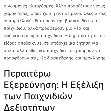
κινούμενες πλατφόρμες. Άλλα προσθέτουν νέους
χαρακτήρες, όπως ζώα ή αντικείμενα. Όλες αυτές
οι παραλλαγές διατηρούν την βασική ιδέα του
παιχνιδιού, αλλά προσφέρουν μια νέα και
φρέσκια εμπειρία παιχνιδιού. Η δημοτικότητα του
είδους αποδεικνύει ότι υπάρχει μια ζήτηση για
απλά, αλλά εθιστικά παιχνίδια που μπορούν να
προσφέρουν στιγμές διασκέδασης και πρόκλησης.
Περαιτέρω
Εξερεύνηση: Η Εξέλιξη
των Παιχνιδιών
Δεξιοτήτων