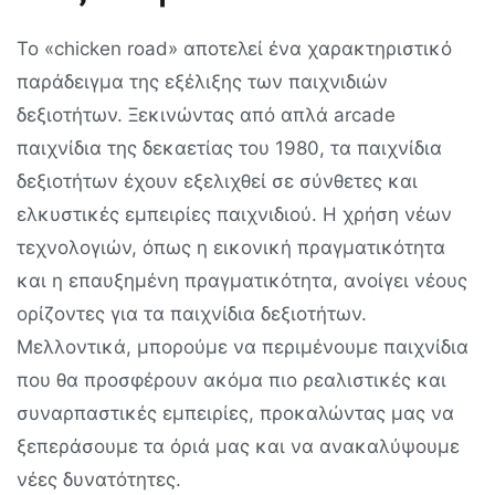
Το «chicken road» αποτελεί ένα χαρακτηριστικό
παράδειγμα της εξέλιξης των παιχνιδιών
δεξιοτήτων. Ξεκινώντας από απλά arcade
παιχνίδια της δεκαετίας του 1980, τα παιχνίδια
δεξιοτήτων έχουν εξελιχθεί σε σύνθετες και
ελκυστικές εμπειρίες παιχνιδιού. Η χρήση νέων
τεχνολογιών, όπως η εικονική πραγματικότητα
και η επαυξημένη πραγματικότητα, ανοίγει νέους
ορίζοντες για τα παιχνίδια δεξιοτήτων.
Μελλοντικά, μπορούμε να περιμένουμε παιχνίδια
που θα προσφέρουν ακόμα πιο ρεαλιστικές και
συναρπαστικές εμπειρίες, προκαλώντας μας να
ξεπεράσουμε τα όριά μας και να ανακαλύψουμε
νέες δυνατότητες.