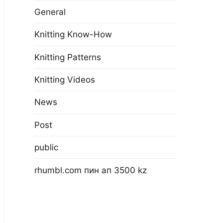
General
Knitting Know-How
Knitting Patterns
Knitting Videos
News
Post
public
rhumbl.com пин ап 3500 kz