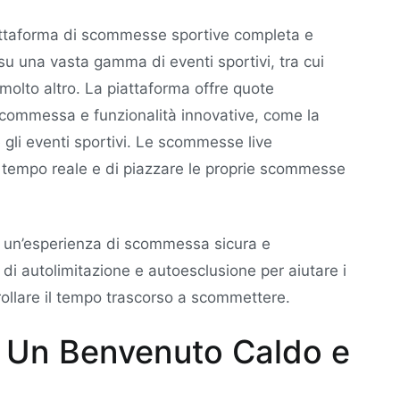
ttaforma di scommesse sportive completa e
su una vasta gamma di eventi sportivi, tra cui
 molto altro. La piattaforma offre quote
 scommessa e funzionalità innovative, come la
 gli eventi sportivi. Le scommesse live
in tempo reale e di piazzare le proprie scommesse
ti un’esperienza di scommessa sicura e
 di autolimitazione e autoesclusione per aiutare i
trollare il tempo trascorso a scommettere.
 Un Benvenuto Caldo e