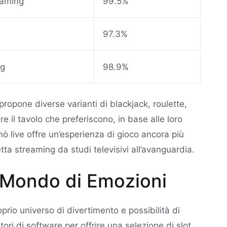
Gaming
99.5%
97.3%
ng
98.9%
propone diverse varianti di blackjack, roulette,
e il tavolo che preferiscono, in base alle loro
nò live offre un’esperienza di gioco ancora più
tta streaming da studi televisivi all’avanguardia.
 Mondo di Emozioni
rio universo di divertimento e possibilità di
itori di software per offrire una selezione di slot