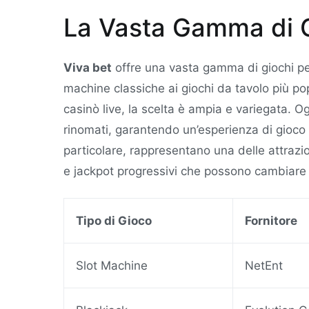
La Vasta Gamma di G
Viva bet
offre una vasta gamma di giochi per 
machine classiche ai giochi da tavolo più po
casinò live, la scelta è ampia e variegata. Og
rinomati, garantendo un’esperienza di gioco s
particolare, rappresentano una delle attrazioni
e jackpot progressivi che possono cambiare l
Tipo di Gioco
Fornitore
Slot Machine
NetEnt