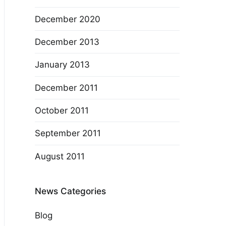
December 2020
December 2013
January 2013
December 2011
October 2011
September 2011
August 2011
News Categories
Blog