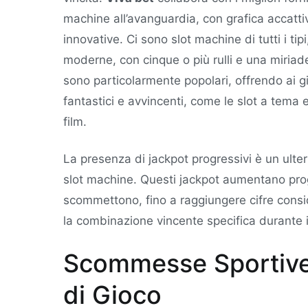
machine all’avanguardia, con grafica accattiv
innovative. Ci sono slot machine di tutti i tipi,
moderne, con cinque o più rulli e una miria
sono particolarmente popolari, offrendo ai gi
fantastici e avvincenti, come le slot a tema e
film.
La presenza di jackpot progressivi è un ulter
slot machine. Questi jackpot aumentano pr
scommettono, fino a raggiungere cifre conside
la combinazione vincente specifica durante i
Scommesse Sportive
di Gioco