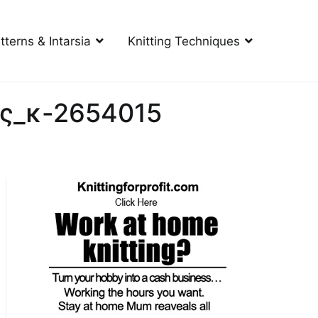
tterns & Intarsia
Knitting Techniques
ές_κ-2654015