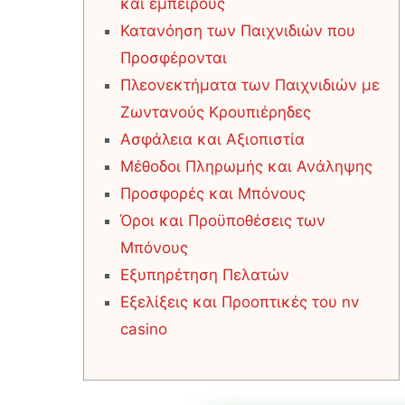
και έμπειρους
Κατανόηση των Παιχνιδιών που
Προσφέρονται
Πλεονεκτήματα των Παιχνιδιών με
Ζωντανούς Κρουπιέρηδες
Ασφάλεια και Αξιοπιστία
Μέθοδοι Πληρωμής και Ανάληψης
Προσφορές και Μπόνους
Όροι και Προϋποθέσεις των
Μπόνους
Εξυπηρέτηση Πελατών
Εξελίξεις και Προοπτικές του nv
casino