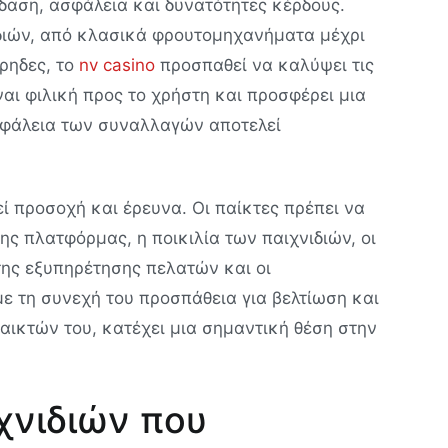
δαση, ασφάλεια και δυνατότητες κέρδους.
διών, από κλασικά φρουτομηχανήματα μέχρι
ρηδες, το
nv casino
προσπαθεί να καλύψει τις
αι φιλική προς το χρήστη και προσφέρει μια
σφάλεια των συναλλαγών αποτελεί
εί προσοχή και έρευνα. Οι παίκτες πρέπει να
ης πλατφόρμας, η ποικιλία των παιχνιδιών, οι
της εξυπηρέτησης πελατών και οι
ε τη συνεχή του προσπάθεια για βελτίωση και
αικτών του, κατέχει μια σημαντική θέση στην
χνιδιών που