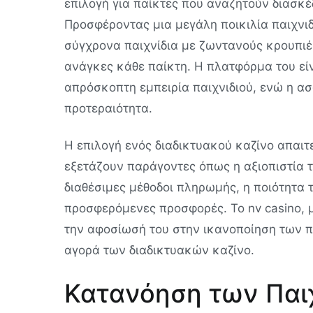
επιλογή για παίκτες που αναζητούν διασκέ
Προσφέροντας μια μεγάλη ποικιλία παιχνι
σύγχρονα παιχνίδια με ζωντανούς κρουπιέ
ανάγκες κάθε παίκτη. Η πλατφόρμα του είν
απρόσκοπτη εμπειρία παιχνιδιού, ενώ η α
προτεραιότητα.
Η επιλογή ενός διαδικτυακού καζίνο απαιτ
εξετάζουν παράγοντες όπως η αξιοπιστία τ
διαθέσιμες μέθοδοι πληρωμής, η ποιότητα 
προσφερόμενες προσφορές. Το nv casino, μ
την αφοσίωσή του στην ικανοποίηση των π
αγορά των διαδικτυακών καζίνο.
Κατανόηση των Παι