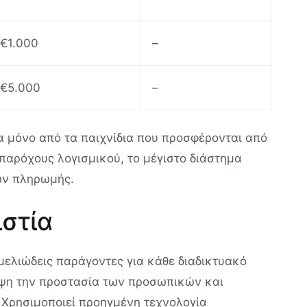
€1.000
–
€5.000
–
 μόνο από τα παιχνίδια που προσφέρονται από
 παρόχους λογισμικού, το μέγιστο διάστημα
ών πληρωμής.
ιστία
μελιώδεις παράγοντες για κάθε διαδικτυακό
όψη την προστασία των προσωπικών και
 Χρησιμοποιεί προηγμένη τεχνολογία