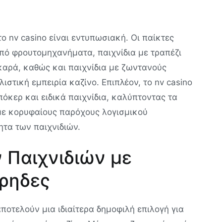
ο nv casino είναι εντυπωσιακή. Οι παίκτες
πό φρουτομηχανήματα, παιχνίδια με τραπέζι
καρά, καθώς και παιχνίδια με ζωντανούς
στική εμπειρία καζίνο. Επιπλέον, το nv casino
πόκερ και ειδικά παιχνίδια, καλύπτοντας τα
με κορυφαίους παρόχους λογισμικού
ητα των παιχνιδιών.
 Παιχνιδιών με
ρηδες
ποτελούν μια ιδιαίτερα δημοφιλή επιλογή για