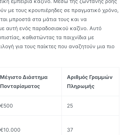
τική εμπειρία καζίνο. Μέσω της ζωντανής ροής
ούν με τους κρουπιέρηδες σε πραγματικό χρόνο,
ται μπροστά στα μάτια τους και να
ε αυτή ενός παραδοσιακού καζίνο. Αυτό
πιστίας, καθιστώντας τα παιχνίδια με
ιλογή για τους παίκτες που αναζητούν μια πιο
Μέγιστο Διάστημα
Αριθμός Γραμμών
Πονταρίσματος
Πληρωμής
€500
25
€10.000
37