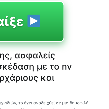
αίξε
ης, ασφαλείς
σκέδαση με το nv
αρχάριους και
χνιδιών, το
έχει αναδειχθεί σε μια δημοφιλή