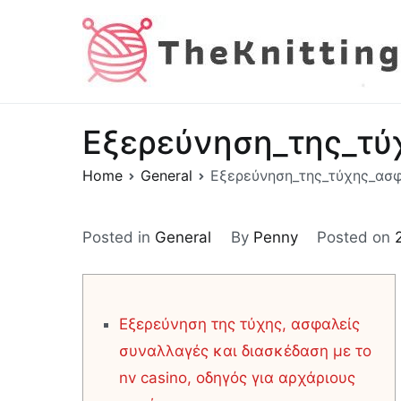
Skip
to
content
Εξερεύνηση_της_τύ
Home
General
Εξερεύνηση_της_τύχης_ασ
Posted in
General
By
Penny
Posted on
Εξερεύνηση της τύχης, ασφαλείς
συναλλαγές και διασκέδαση με το
nv casino, οδηγός για αρχάριους