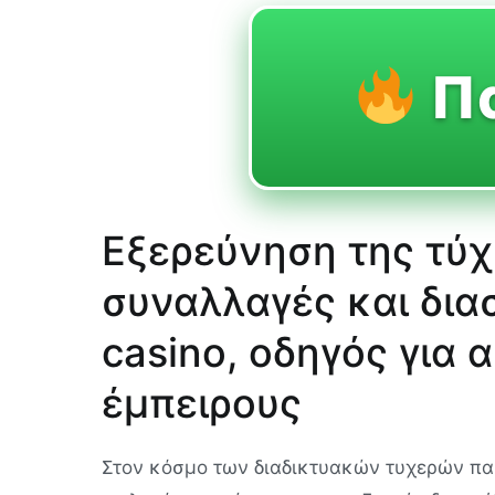
Π
Εξερεύνηση της τύχ
συναλλαγές και δια
casino, οδηγός για 
έμπειρους
Στον κόσμο των διαδικτυακών τυχερών παι