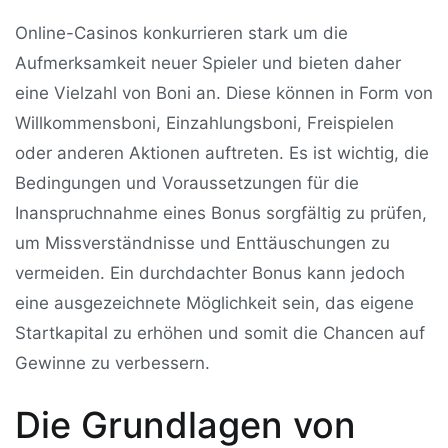
Online-Casinos konkurrieren stark um die
Aufmerksamkeit neuer Spieler und bieten daher
eine Vielzahl von Boni an. Diese können in Form von
Willkommensboni, Einzahlungsboni, Freispielen
oder anderen Aktionen auftreten. Es ist wichtig, die
Bedingungen und Voraussetzungen für die
Inanspruchnahme eines Bonus sorgfältig zu prüfen,
um Missverständnisse und Enttäuschungen zu
vermeiden. Ein durchdachter Bonus kann jedoch
eine ausgezeichnete Möglichkeit sein, das eigene
Startkapital zu erhöhen und somit die Chancen auf
Gewinne zu verbessern.
Die Grundlagen von