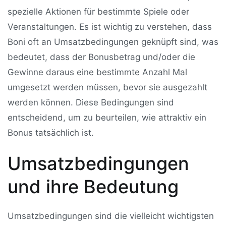
spezielle Aktionen für bestimmte Spiele oder
Veranstaltungen. Es ist wichtig zu verstehen, dass
Boni oft an Umsatzbedingungen geknüpft sind, was
bedeutet, dass der Bonusbetrag und/oder die
Gewinne daraus eine bestimmte Anzahl Mal
umgesetzt werden müssen, bevor sie ausgezahlt
werden können. Diese Bedingungen sind
entscheidend, um zu beurteilen, wie attraktiv ein
Bonus tatsächlich ist.
Umsatzbedingungen
und ihre Bedeutung
Umsatzbedingungen sind die vielleicht wichtigsten