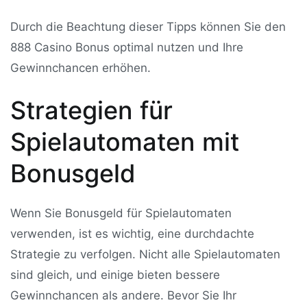
Durch die Beachtung dieser Tipps können Sie den
888 Casino Bonus optimal nutzen und Ihre
Gewinnchancen erhöhen.
Strategien für
Spielautomaten mit
Bonusgeld
Wenn Sie Bonusgeld für Spielautomaten
verwenden, ist es wichtig, eine durchdachte
Strategie zu verfolgen. Nicht alle Spielautomaten
sind gleich, und einige bieten bessere
Gewinnchancen als andere. Bevor Sie Ihr