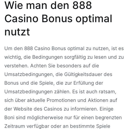
Wie man den 888
Casino Bonus optimal
nutzt
Um den 888 Casino Bonus optimal zu nutzen, ist es
wichtig, die Bedingungen sorgfältig zu lesen und zu
verstehen. Achten Sie besonders auf die
Umsatzbedingungen, die Gültigkeitsdauer des
Bonus und die Spiele, die zur Erfüllung der
Umsatzbedingungen zählen. Es ist auch ratsam,
sich über aktuelle Promotionen und Aktionen auf
der Website des Casinos zu informieren. Einige
Boni sind möglicherweise nur für einen begrenzten
Zeitraum verfügbar oder an bestimmte Spiele