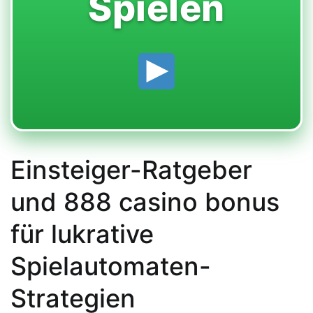
Spielen
Einsteiger-Ratgeber
und 888 casino bonus
für lukrative
Spielautomaten-
Strategien