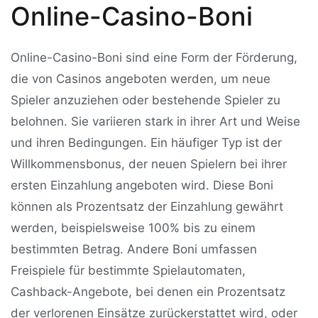
Online-Casino-Boni
Online-Casino-Boni sind eine Form der Förderung,
die von Casinos angeboten werden, um neue
Spieler anzuziehen oder bestehende Spieler zu
belohnen. Sie variieren stark in ihrer Art und Weise
und ihren Bedingungen. Ein häufiger Typ ist der
Willkommensbonus, der neuen Spielern bei ihrer
ersten Einzahlung angeboten wird. Diese Boni
können als Prozentsatz der Einzahlung gewährt
werden, beispielsweise 100% bis zu einem
bestimmten Betrag. Andere Boni umfassen
Freispiele für bestimmte Spielautomaten,
Cashback-Angebote, bei denen ein Prozentsatz
der verlorenen Einsätze zurückerstattet wird, oder