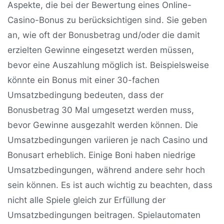
Aspekte, die bei der Bewertung eines Online-
Casino-Bonus zu berücksichtigen sind. Sie geben
an, wie oft der Bonusbetrag und/oder die damit
erzielten Gewinne eingesetzt werden müssen,
bevor eine Auszahlung möglich ist. Beispielsweise
könnte ein Bonus mit einer 30-fachen
Umsatzbedingung bedeuten, dass der
Bonusbetrag 30 Mal umgesetzt werden muss,
bevor Gewinne ausgezahlt werden können. Die
Umsatzbedingungen variieren je nach Casino und
Bonusart erheblich. Einige Boni haben niedrige
Umsatzbedingungen, während andere sehr hoch
sein können. Es ist auch wichtig zu beachten, dass
nicht alle Spiele gleich zur Erfüllung der
Umsatzbedingungen beitragen. Spielautomaten