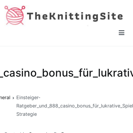
Skip
to
content
The Knitting Site
How to knit, free videos, free patterns
casino_bonus_für_lukrati
neral
Einsteiger-
Ratgeber_und_888_casino_bonus_für_lukrative_Spie
Strategie