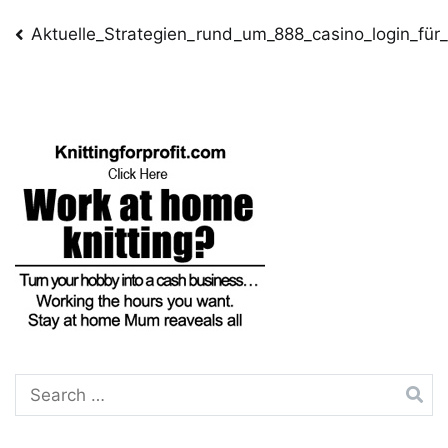
Post
Aktuelle_Strategien_rund_um_888_casino_login_für
navigation
Search
for: