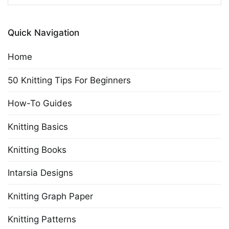
for:
Quick Navigation
Home
50 Knitting Tips For Beginners
How-To Guides
Knitting Basics
Knitting Books
Intarsia Designs
Knitting Graph Paper
Knitting Patterns