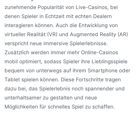
zunehmende Popularität von Live-Casinos, bei
denen Spieler in Echtzeit mit echten Dealern
interagieren können. Auch die Entwicklung von
virtueller Realität (VR) und Augmented Reality (AR)
verspricht neue immersive Spielerlebnisse.
Zusätzlich werden immer mehr Online-Casinos
mobil optimiert, sodass Spieler ihre Lieblingsspiele
bequem von unterwegs auf ihrem Smartphone oder
Tablet spielen können. Diese Fortschritte tragen
dazu bei, das Spielerlebnis noch spannender und
unterhaltsamer zu gestalten und neue
Möglichkeiten für schnelles Spiel zu schaffen.