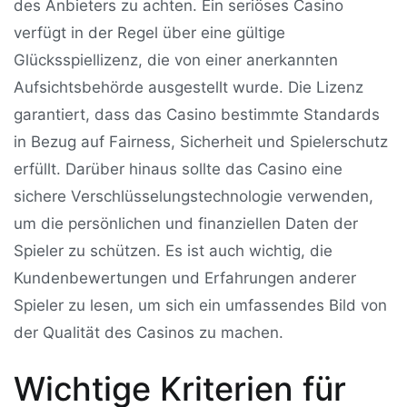
des Anbieters zu achten. Ein seriöses Casino
verfügt in der Regel über eine gültige
Glücksspiellizenz, die von einer anerkannten
Aufsichtsbehörde ausgestellt wurde. Die Lizenz
garantiert, dass das Casino bestimmte Standards
in Bezug auf Fairness, Sicherheit und Spielerschutz
erfüllt. Darüber hinaus sollte das Casino eine
sichere Verschlüsselungstechnologie verwenden,
um die persönlichen und finanziellen Daten der
Spieler zu schützen. Es ist auch wichtig, die
Kundenbewertungen und Erfahrungen anderer
Spieler zu lesen, um sich ein umfassendes Bild von
der Qualität des Casinos zu machen.
Wichtige Kriterien für