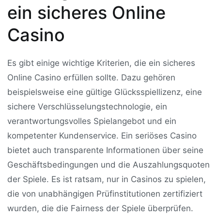
ein sicheres Online
Casino
Es gibt einige wichtige Kriterien, die ein sicheres
Online Casino erfüllen sollte. Dazu gehören
beispielsweise eine gültige Glücksspiellizenz, eine
sichere Verschlüsselungstechnologie, ein
verantwortungsvolles Spielangebot und ein
kompetenter Kundenservice. Ein seriöses Casino
bietet auch transparente Informationen über seine
Geschäftsbedingungen und die Auszahlungsquoten
der Spiele. Es ist ratsam, nur in Casinos zu spielen,
die von unabhängigen Prüfinstitutionen zertifiziert
wurden, die die Fairness der Spiele überprüfen.