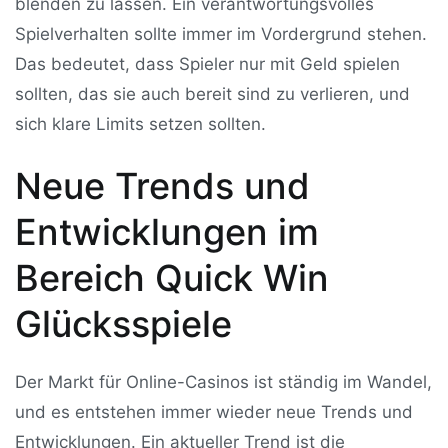
blenden zu lassen. Ein verantwortungsvolles
Spielverhalten sollte immer im Vordergrund stehen.
Das bedeutet, dass Spieler nur mit Geld spielen
sollten, das sie auch bereit sind zu verlieren, und
sich klare Limits setzen sollten.
Neue Trends und
Entwicklungen im
Bereich Quick Win
Glücksspiele
Der Markt für Online-Casinos ist ständig im Wandel,
und es entstehen immer wieder neue Trends und
Entwicklungen. Ein aktueller Trend ist die