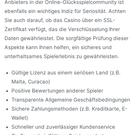
Anbieters in der Online-Glücksspielcommunity ist
ebenfalls ein wichtiges Indiz für Seriosität. Achten
Sie auch darauf, ob das Casino über ein SSL-
Zertifikat verfügt, das die Verschlüsselung Ihrer
Daten gewährleistet. Die sorgfältige Prüfung dieser
Aspekte kann Ihnen helfen, ein sicheres und
unterhaltsames Spielerlebnis zu gewährleisten.
Gültige Lizenz aus einem seriösen Land (z.B.
Malta, Curacao)
Positive Bewertungen anderer Spieler
Transparente Allgemeine Geschäftsbedingungen
Sichere Zahlungsmethoden (z.B. Kreditkarte, E-
Wallet)
Schneller und zuverlässiger Kundenservice