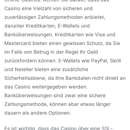
Casino eine Vielzahl von sicheren und
zuverlässigen Zahlungsmethoden anbietet,
darunter Kreditkarten, E-Wallets und
Banküberweisungen. Kreditkarten wie Visa und
Mastercard bieten einen gewissen Schutz, da Sie
im Falle von Betrug in der Regel Ihr Geld
zurückfordern können. E-Wallets wie PayPal, Skrill
und Neteller bieten eine zusätzliche
Sicherheitsebene, da Ihre Bankdaten nicht direkt an
das Casino weitergegeben werden.
Banküberweisungen sind zwar eine sichere
Zahlungsmethode, können aber etwas länger
dauern als andere Optionen.
Es ist wichtig, dass das Casino über eine SSL-