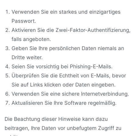
Verwenden Sie ein starkes und einzigartiges
Passwort.
Aktivieren Sie die Zwei-Faktor-Authentifizierung,
falls angeboten.
Geben Sie Ihre persönlichen Daten niemals an
Dritte weiter.
Seien Sie vorsichtig bei Phishing-E-Mails.
Überprüfen Sie die Echtheit von E-Mails, bevor
Sie auf Links klicken oder Daten eingeben.
Verwenden Sie eine sichere Internetverbindung.
Aktualisieren Sie Ihre Software regelmäßig.
Die Beachtung dieser Hinweise kann dazu
beitragen, Ihre Daten vor unbefugtem Zugriff zu