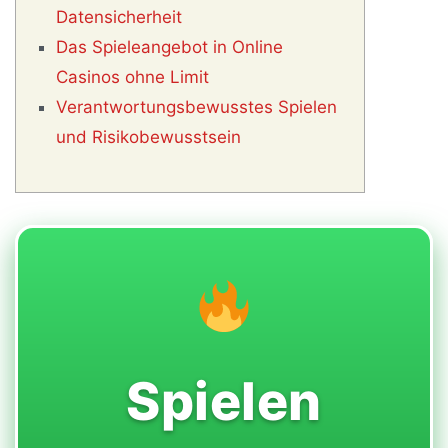
Datensicherheit
Das Spieleangebot in Online
Casinos ohne Limit
Verantwortungsbewusstes Spielen
und Risikobewusstsein
Spielen