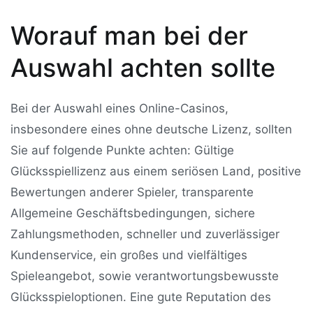
Worauf man bei der
Auswahl achten sollte
Bei der Auswahl eines Online-Casinos,
insbesondere eines ohne deutsche Lizenz, sollten
Sie auf folgende Punkte achten: Gültige
Glücksspiellizenz aus einem seriösen Land, positive
Bewertungen anderer Spieler, transparente
Allgemeine Geschäftsbedingungen, sichere
Zahlungsmethoden, schneller und zuverlässiger
Kundenservice, ein großes und vielfältiges
Spieleangebot, sowie verantwortungsbewusste
Glücksspieloptionen. Eine gute Reputation des