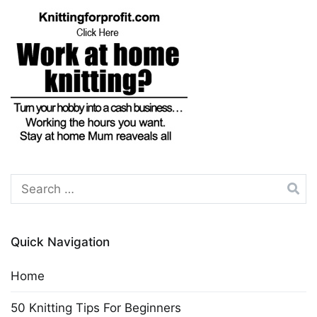
Search
for:
Quick Navigation
Home
50 Knitting Tips For Beginners