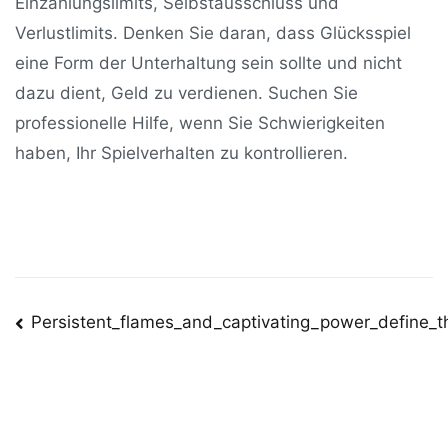
Einzahlungslimits, Selbstausschluss und
Verlustlimits. Denken Sie daran, dass Glücksspiel
eine Form der Unterhaltung sein sollte und nicht
dazu dient, Geld zu verdienen. Suchen Sie
professionelle Hilfe, wenn Sie Schwierigkeiten
haben, Ihr Spielverhalten zu kontrollieren.
Post
Persistent_flames_and_captivating_power_define_th
navigation