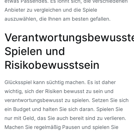
etwas Passendes. Es lohnt sich, die verschiedenen
Anbieter zu vergleichen und die Spiele
auszuwählen, die Ihnen am besten gefallen.
Verantwortungsbewusst
Spielen und
Risikobewusstsein
Glücksspiel kann süchtig machen. Es ist daher
wichtig, sich der Risiken bewusst zu sein und
verantwortungsbewusst zu spielen. Setzen Sie sich
ein Budget und halten Sie sich daran. Spielen Sie
nur mit Geld, das Sie auch bereit sind zu verlieren.
Machen Sie regelmäßig Pausen und spielen Sie