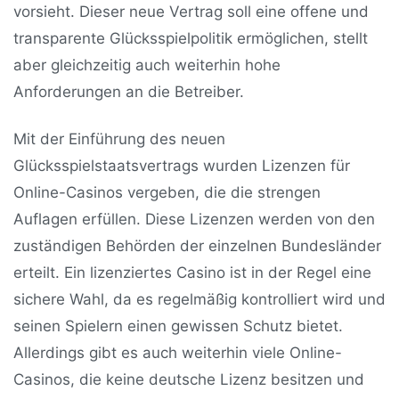
vorsieht. Dieser neue Vertrag soll eine offene und
transparente Glücksspielpolitik ermöglichen, stellt
aber gleichzeitig auch weiterhin hohe
Anforderungen an die Betreiber.
Mit der Einführung des neuen
Glücksspielstaatsvertrags wurden Lizenzen für
Online-Casinos vergeben, die die strengen
Auflagen erfüllen. Diese Lizenzen werden von den
zuständigen Behörden der einzelnen Bundesländer
erteilt. Ein lizenziertes Casino ist in der Regel eine
sichere Wahl, da es regelmäßig kontrolliert wird und
seinen Spielern einen gewissen Schutz bietet.
Allerdings gibt es auch weiterhin viele Online-
Casinos, die keine deutsche Lizenz besitzen und