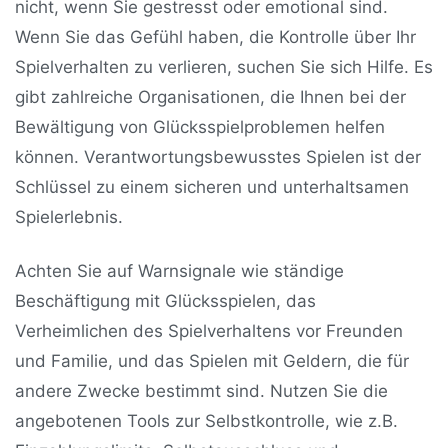
nicht, wenn Sie gestresst oder emotional sind.
Wenn Sie das Gefühl haben, die Kontrolle über Ihr
Spielverhalten zu verlieren, suchen Sie sich Hilfe. Es
gibt zahlreiche Organisationen, die Ihnen bei der
Bewältigung von Glücksspielproblemen helfen
können. Verantwortungsbewusstes Spielen ist der
Schlüssel zu einem sicheren und unterhaltsamen
Spielerlebnis.
Achten Sie auf Warnsignale wie ständige
Beschäftigung mit Glücksspielen, das
Verheimlichen des Spielverhaltens vor Freunden
und Familie, und das Spielen mit Geldern, die für
andere Zwecke bestimmt sind. Nutzen Sie die
angebotenen Tools zur Selbstkontrolle, wie z.B.