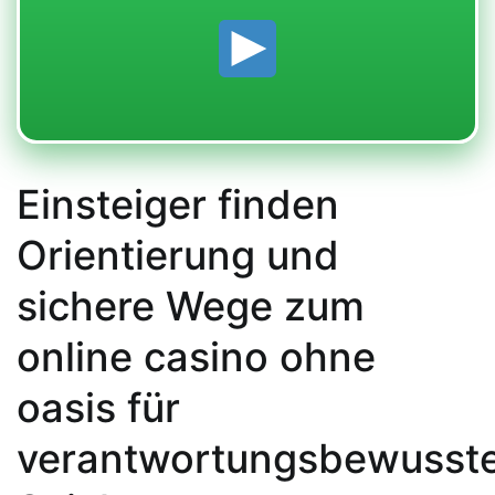
Einsteiger finden
Orientierung und
sichere Wege zum
online casino ohne
oasis für
verantwortungsbewusst