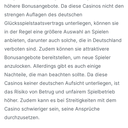
höhere Bonusangebote. Da diese Casinos nicht den
strengen Auflagen des deutschen
Glücksspielstaatsvertrags unterliegen, können sie
in der Regel eine größere Auswahl an Spielen
anbieten, darunter auch solche, die in Deutschland
verboten sind. Zudem können sie attraktivere
Bonusangebote bereitstellen, um neue Spieler
anzulocken. Allerdings gibt es auch einige
Nachteile, die man beachten sollte. Da diese
Casinos keiner deutschen Aufsicht unterliegen, ist
das Risiko von Betrug und unfairem Spielbetrieb
höher. Zudem kann es bei Streitigkeiten mit dem
Casino schwieriger sein, seine Ansprüche
durchzusetzen.