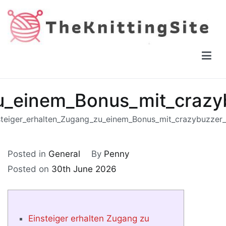
Skip
to
content
The Knitting Site
How to knit, free videos, free patterns
u_einem_Bonus_mit_crazy
steiger_erhalten_Zugang_zu_einem_Bonus_mit_crazybuzzer_
Posted in
General
By
Penny
Posted on
30th June 2026
Einsteiger erhalten Zugang zu