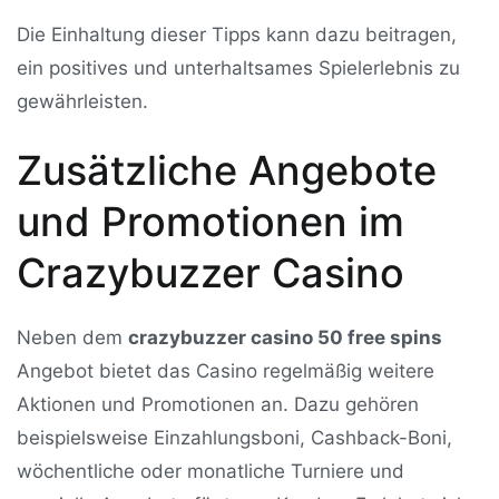
Die Einhaltung dieser Tipps kann dazu beitragen,
ein positives und unterhaltsames Spielerlebnis zu
gewährleisten.
Zusätzliche Angebote
und Promotionen im
Crazybuzzer Casino
Neben dem
crazybuzzer casino 50 free spins
Angebot bietet das Casino regelmäßig weitere
Aktionen und Promotionen an. Dazu gehören
beispielsweise Einzahlungsboni, Cashback-Boni,
wöchentliche oder monatliche Turniere und