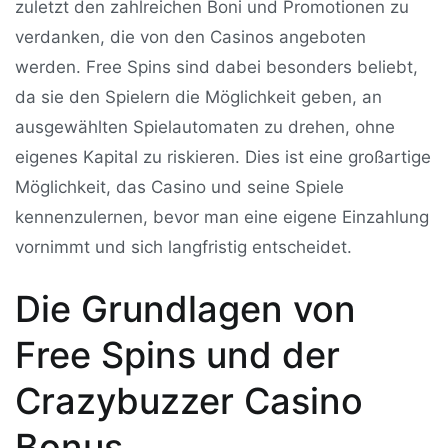
zuletzt den zahlreichen Boni und Promotionen zu
verdanken, die von den Casinos angeboten
werden. Free Spins sind dabei besonders beliebt,
da sie den Spielern die Möglichkeit geben, an
ausgewählten Spielautomaten zu drehen, ohne
eigenes Kapital zu riskieren. Dies ist eine großartige
Möglichkeit, das Casino und seine Spiele
kennenzulernen, bevor man eine eigene Einzahlung
vornimmt und sich langfristig entscheidet.
Die Grundlagen von
Free Spins und der
Crazybuzzer Casino
Bonus