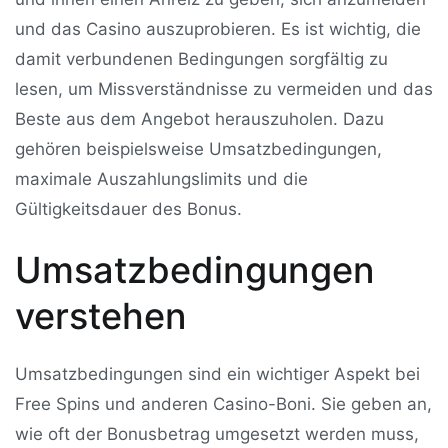
und das Casino auszuprobieren. Es ist wichtig, die
damit verbundenen Bedingungen sorgfältig zu
lesen, um Missverständnisse zu vermeiden und das
Beste aus dem Angebot herauszuholen. Dazu
gehören beispielsweise Umsatzbedingungen,
maximale Auszahlungslimits und die
Gültigkeitsdauer des Bonus.
Umsatzbedingungen
verstehen
Umsatzbedingungen sind ein wichtiger Aspekt bei
Free Spins und anderen Casino-Boni. Sie geben an,
wie oft der Bonusbetrag umgesetzt werden muss,