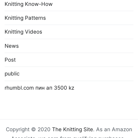
Knitting Know-How
Knitting Patterns
Knitting Videos
News
Post
public
rhumbl.com пин ап 3500 kz
Copyright © 2020
The Knitting Site
. As an Amazon