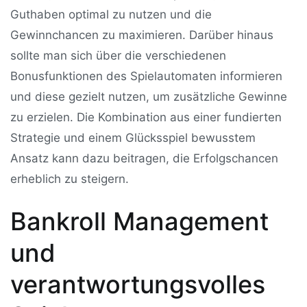
Guthaben optimal zu nutzen und die
Gewinnchancen zu maximieren. Darüber hinaus
sollte man sich über die verschiedenen
Bonusfunktionen des Spielautomaten informieren
und diese gezielt nutzen, um zusätzliche Gewinne
zu erzielen. Die Kombination aus einer fundierten
Strategie und einem Glücksspiel bewusstem
Ansatz kann dazu beitragen, die Erfolgschancen
erheblich zu steigern.
Bankroll Management
und
verantwortungsvolles