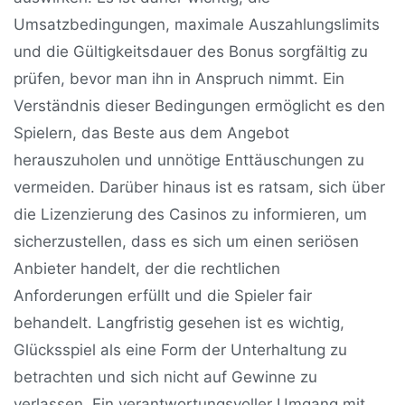
Umsatzbedingungen, maximale Auszahlungslimits
und die Gültigkeitsdauer des Bonus sorgfältig zu
prüfen, bevor man ihn in Anspruch nimmt. Ein
Verständnis dieser Bedingungen ermöglicht es den
Spielern, das Beste aus dem Angebot
herauszuholen und unnötige Enttäuschungen zu
vermeiden. Darüber hinaus ist es ratsam, sich über
die Lizenzierung des Casinos zu informieren, um
sicherzustellen, dass es sich um einen seriösen
Anbieter handelt, der die rechtlichen
Anforderungen erfüllt und die Spieler fair
behandelt. Langfristig gesehen ist es wichtig,
Glücksspiel als eine Form der Unterhaltung zu
betrachten und sich nicht auf Gewinne zu
verlassen. Ein verantwortungsvoller Umgang mit