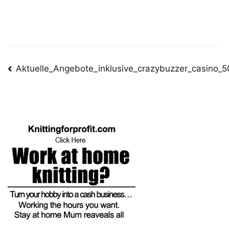
Post
Aktuelle_Angebote_inklusive_crazybuzzer_casino_50_
navigation