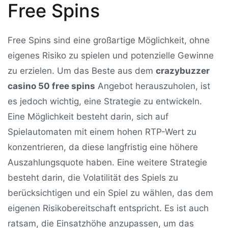
Free Spins
Free Spins sind eine großartige Möglichkeit, ohne
eigenes Risiko zu spielen und potenzielle Gewinne
zu erzielen. Um das Beste aus dem
crazybuzzer
casino 50 free spins
Angebot herauszuholen, ist
es jedoch wichtig, eine Strategie zu entwickeln.
Eine Möglichkeit besteht darin, sich auf
Spielautomaten mit einem hohen RTP-Wert zu
konzentrieren, da diese langfristig eine höhere
Auszahlungsquote haben. Eine weitere Strategie
besteht darin, die Volatilität des Spiels zu
berücksichtigen und ein Spiel zu wählen, das dem
eigenen Risikobereitschaft entspricht. Es ist auch
ratsam, die Einsatzhöhe anzupassen, um das