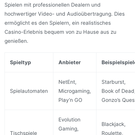
Spielen mit professionellen Dealern und
hochwertiger Video- und Audioübertragung. Dies
ermöglicht es den Spielern, ein realistisches
Casino-Erlebnis bequem von zu Hause aus zu
genießen.
Spieltyp
Anbieter
Beispielspiel
NetEnt,
Starburst,
Spielautomaten
Microgaming,
Book of Dead
Play’n GO
Gonzo’s Ques
Evolution
Blackjack,
Gaming,
Tischspiele
Roulette,