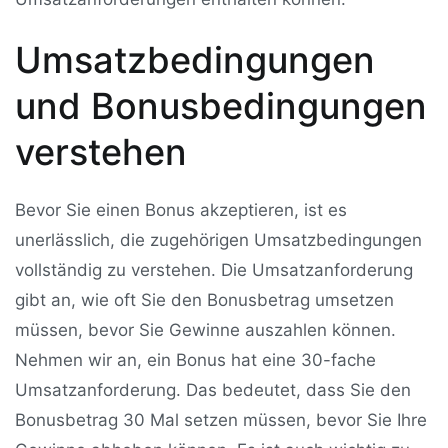
Umsatzbedingungen
und Bonusbedingungen
verstehen
Bevor Sie einen Bonus akzeptieren, ist es
unerlässlich, die zugehörigen Umsatzbedingungen
vollständig zu verstehen. Die Umsatzanforderung
gibt an, wie oft Sie den Bonusbetrag umsetzen
müssen, bevor Sie Gewinne auszahlen können.
Nehmen wir an, ein Bonus hat eine 30-fache
Umsatzanforderung. Das bedeutet, dass Sie den
Bonusbetrag 30 Mal setzen müssen, bevor Sie Ihre