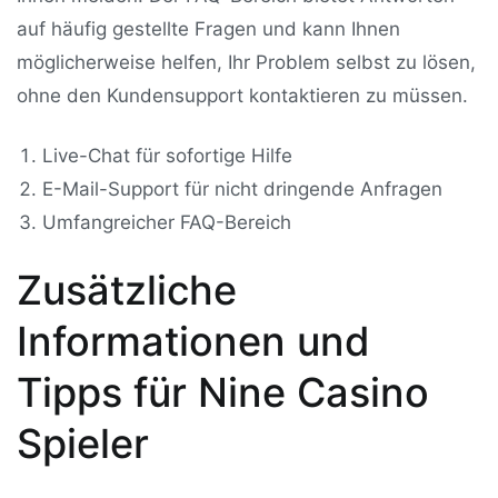
auf häufig gestellte Fragen und kann Ihnen
möglicherweise helfen, Ihr Problem selbst zu lösen,
ohne den Kundensupport kontaktieren zu müssen.
Live-Chat für sofortige Hilfe
E-Mail-Support für nicht dringende Anfragen
Umfangreicher FAQ-Bereich
Zusätzliche
Informationen und
Tipps für Nine Casino
Spieler