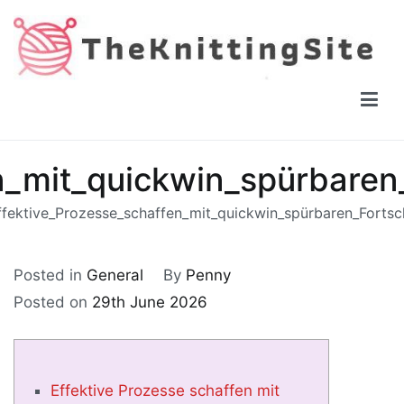
Skip
to
content
The Knitting Site
How to knit, free videos, free patterns
_mit_quickwin_spürbaren_
ffektive_Prozesse_schaffen_mit_quickwin_spürbaren_Fortsch
Posted in
General
By
Penny
Posted on
29th June 2026
Effektive Prozesse schaffen mit