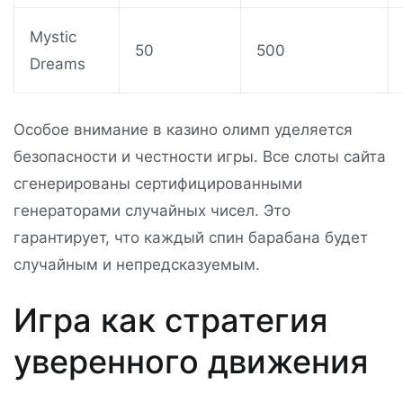
Mystic
50
500
Dreams
Особое внимание в казино олимп уделяется
безопасности и честности игры. Все слоты сайта
сгенерированы сертифицированными
генераторами случайных чисел. Это
гарантирует, что каждый спин барабана будет
случайным и непредсказуемым.
Игра как стратегия
уверенного движения