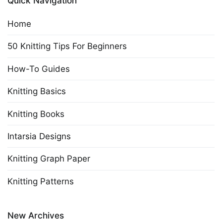
Quick Navigation
Home
50 Knitting Tips For Beginners
How-To Guides
Knitting Basics
Knitting Books
Intarsia Designs
Knitting Graph Paper
Knitting Patterns
New Archives