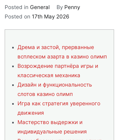
Posted in
General
By
Penny
Posted on
17th May 2026
Дрема и застой, прерванные
всплеском азарта в казино олимп
Возрождение партнёра игры и
классическая механика
Дизайн и функциональность
слотов казино олимп
Игра как стратегия уверенного
движения
Мастерство выдержки и
индивидуальные решения