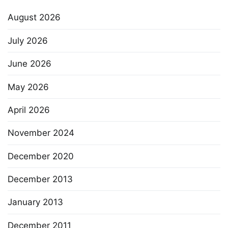
August 2026
July 2026
June 2026
May 2026
April 2026
November 2024
December 2020
December 2013
January 2013
December 2011