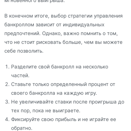
мгновенного выигрыша.
В конечном итоге, выбор стратегии управления
банкроллом зависит от индивидуальных
предпочтений. Однако, важно помнить о том,
что не стоит рисковать больше, чем вы можете
себе позволить.
Разделите свой банкролл на несколько
частей.
Ставьте только определенный процент от
своего банкролла на каждую игру.
Не увеличивайте ставки после проигрыша до
тех пор, пока не выиграете.
Фиксируйте свою прибыль и не играйте ее
обратно.