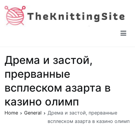
Skip
to
content
The Knitting Site
How to knit, free videos, free patterns
Дрема и застой,
прерванные
всплеском азарта в
казино олимп
Home
General
Дрема и застой, прерванные
всплеском азарта в казино олимп