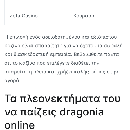
Zeta Casino
Κουρασάο
Η επιλογή ενός αδειοδοτημένου και αξιόπιστου
καζίνο είναι απαραίτητη για να έχετε μια ασφαλή
και διασκεδαστική εμπειρία. Βεβαιωθείτε πάντα
ότι το καζίνο που επιλέγετε διαθέτει την
απαραίτητη άδεια και χρήζει καλής φήμης στην
αγορά.
Τα πλεονεκτήματα του
να παίζεις dragonia
online