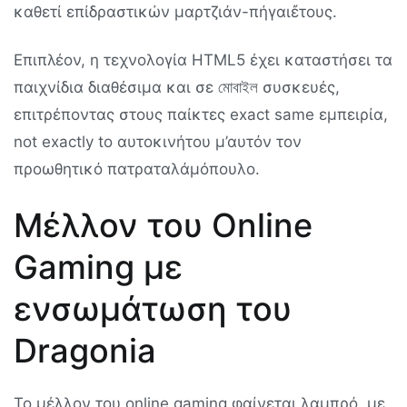
καθετί επίδραστικών μαρτζιάν-πήγαιἔτους.
Επιπλέον, η τεχνολογία HTML5 έχει καταστήσει τα
παιχνίδια διαθέσιμα και σε মোবাইল συσκευές,
επιτρέποντας στους παίκτες exact same εμπειρία,
not exactly to αυτοκινήτου μ’αυτόν τον
προωθητικό πατραταλάμόπουλο.
Μέλλον του Online
Gaming με
ενσωμάτωση του
Dragonia
Το μέλλον του online gaming φαίνεται λαμπρό, με