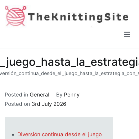
Skip
to
content
The Knitting Site
How to knit, free videos, free patterns
_juego_hasta_la_estrateg
versión_continua_desde_el_juego_hasta_la_estrategia_con_
Posted in
General
By
Penny
Posted on
3rd July 2026
Diversión continua desde el juego