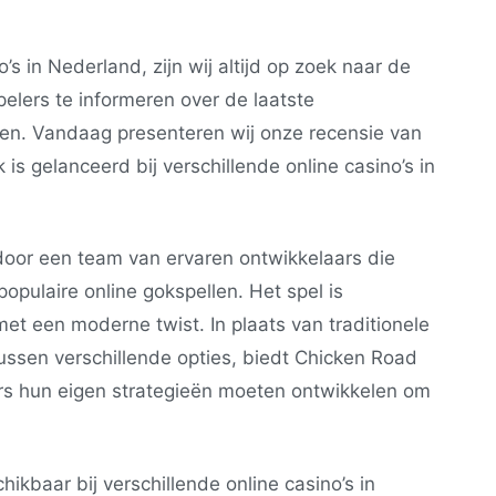
s in Nederland, zijn wij altijd op zoek naar de
elers te informeren over de laatste
ken. Vandaag presenteren wij onze recensie van
is gelanceerd bij verschillende online casino’s in
 door een team van ervaren ontwikkelaars die
opulaire online gokspellen. Het spel is
t een moderne twist. In plaats van traditionele
ussen verschillende opties, biedt Chicken Road
rs hun eigen strategieën moeten ontwikkelen om
kbaar bij verschillende online casino’s in