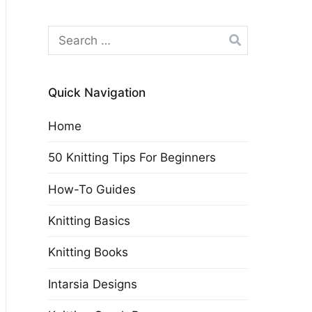
Search
for:
Quick Navigation
Home
50 Knitting Tips For Beginners
How-To Guides
Knitting Basics
Knitting Books
Intarsia Designs