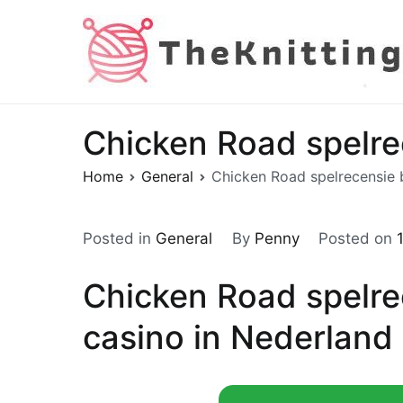
Skip
to
content
Chicken Road spelre
Home
General
Chicken Road spelrecensie b
Posted in
General
By
Penny
Posted on
Chicken Road spelrec
casino in Nederland