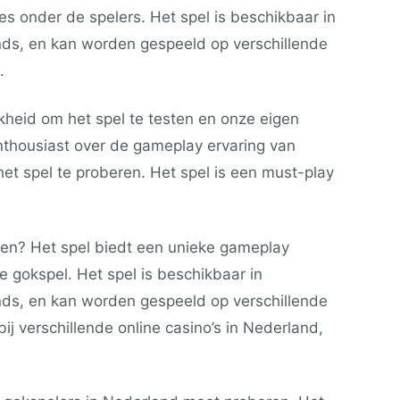
es onder de spelers. Het spel is beschikbaar in
nds, en kan worden gespeeld op verschillende
.
kheid om het spel te testen en onze eigen
enthousiast over de gameplay ervaring van
et spel te proberen. Het spel is een must-play
en? Het spel biedt een unieke gameplay
e gokspel. Het spel is beschikbaar in
nds, en kan worden gespeeld op verschillende
ij verschillende online casino’s in Nederland,