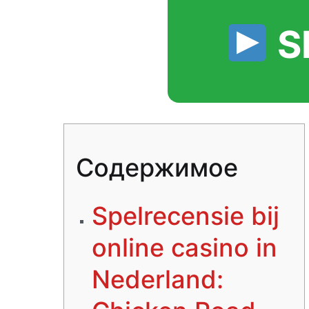
S
Содержимое
Spelrecensie bij
online casino in
Nederland: