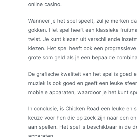
online casino.
Wanneer je het spel speelt, zul je merken da
gokken. Het spel heeft een klassieke fruit
twist. Je kunt kiezen uit verschillende inz
kiezen. Het spel heeft ook een progressieve
grote som geld als je een bepaalde combinat
De grafische kwaliteit van het spel is goed
muziek is ook goed en geeft een leuke sfeer
mobiele apparaten, waardoor je het kunt spe
In conclusie, is Chicken Road een leuke en
keuze voor hen die op zoek zijn naar een on
aan spellen. Het spel is beschikbaar in de 
apparaten.