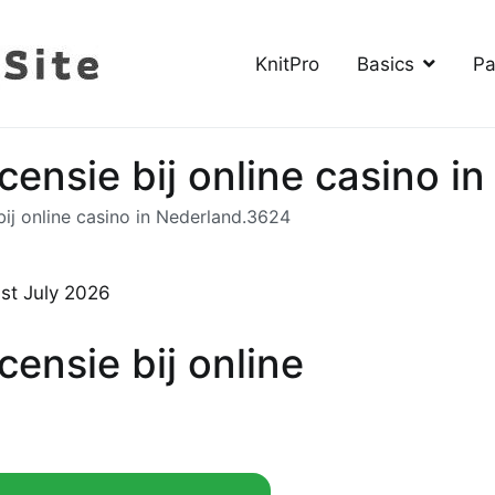
KnitPro
Basics
Pa
The Knitting Site
How to knit, free videos, free patterns
censie bij online casino i
ij online casino in Nederland.3624
1st July 2026
ensie bij online