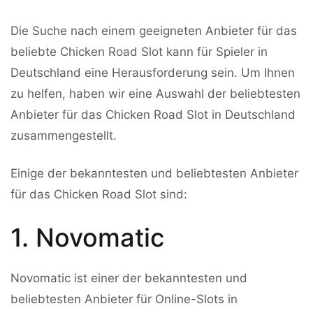
Die Suche nach einem geeigneten Anbieter für das
beliebte Chicken Road Slot kann für Spieler in
Deutschland eine Herausforderung sein. Um Ihnen
zu helfen, haben wir eine Auswahl der beliebtesten
Anbieter für das Chicken Road Slot in Deutschland
zusammengestellt.
Einige der bekanntesten und beliebtesten Anbieter
für das Chicken Road Slot sind:
1. Novomatic
Novomatic ist einer der bekanntesten und
beliebtesten Anbieter für Online-Slots in