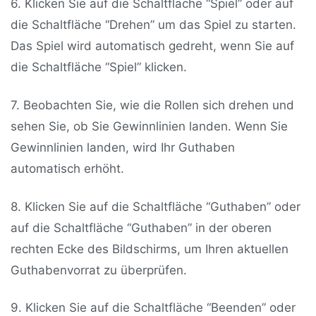
6. Klicken Sie auf die Schaltfläche “Spiel” oder auf
die Schaltfläche “Drehen” um das Spiel zu starten.
Das Spiel wird automatisch gedreht, wenn Sie auf
die Schaltfläche “Spiel” klicken.
7. Beobachten Sie, wie die Rollen sich drehen und
sehen Sie, ob Sie Gewinnlinien landen. Wenn Sie
Gewinnlinien landen, wird Ihr Guthaben
automatisch erhöht.
8. Klicken Sie auf die Schaltfläche “Guthaben” oder
auf die Schaltfläche “Guthaben” in der oberen
rechten Ecke des Bildschirms, um Ihren aktuellen
Guthabenvorrat zu überprüfen.
9. Klicken Sie auf die Schaltfläche “Beenden” oder