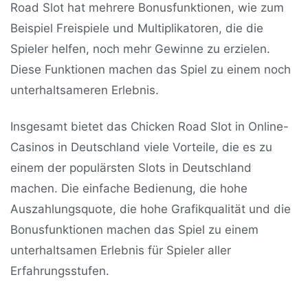
Road Slot hat mehrere Bonusfunktionen, wie zum
Beispiel Freispiele und Multiplikatoren, die die
Spieler helfen, noch mehr Gewinne zu erzielen.
Diese Funktionen machen das Spiel zu einem noch
unterhaltsameren Erlebnis.
Insgesamt bietet das Chicken Road Slot in Online-
Casinos in Deutschland viele Vorteile, die es zu
einem der populärsten Slots in Deutschland
machen. Die einfache Bedienung, die hohe
Auszahlungsquote, die hohe Grafikqualität und die
Bonusfunktionen machen das Spiel zu einem
unterhaltsamen Erlebnis für Spieler aller
Erfahrungsstufen.