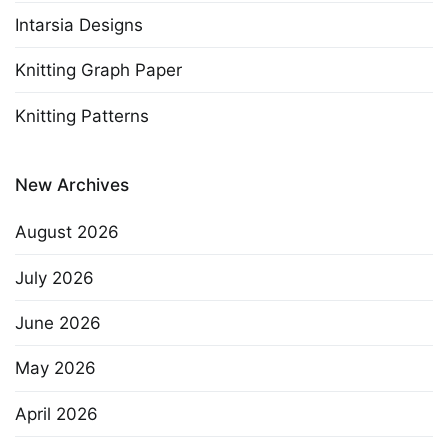
Intarsia Designs
Knitting Graph Paper
Knitting Patterns
New Archives
August 2026
July 2026
June 2026
May 2026
April 2026