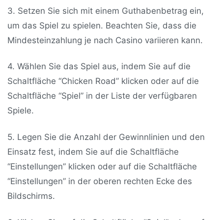
3. Setzen Sie sich mit einem Guthabenbetrag ein,
um das Spiel zu spielen. Beachten Sie, dass die
Mindesteinzahlung je nach Casino variieren kann.
4. Wählen Sie das Spiel aus, indem Sie auf die
Schaltfläche “Chicken Road” klicken oder auf die
Schaltfläche “Spiel” in der Liste der verfügbaren
Spiele.
5. Legen Sie die Anzahl der Gewinnlinien und den
Einsatz fest, indem Sie auf die Schaltfläche
“Einstellungen” klicken oder auf die Schaltfläche
“Einstellungen” in der oberen rechten Ecke des
Bildschirms.