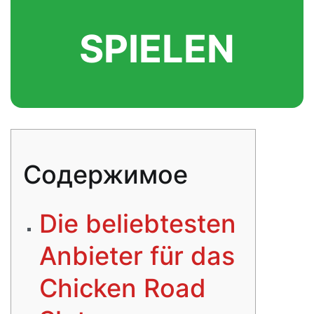
SPIELEN
Содержимое
Die beliebtesten
Anbieter für das
Chicken Road