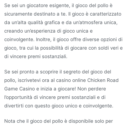
Se sei un giocatore esigente, il gioco del pollo è
sicuramente destinato a te. Il gioco è caratterizzato
da un’alta qualità grafica e da un’atmosfera unica,
creando un’esperienza di gioco unica e
coinvolgente. Inoltre, il gioco offre diverse opzioni di
gioco, tra cui la possibilità di giocare con soldi veri e
di vincere premi sostanziali.
Se sei pronto a scoprire il segreto del gioco del
pollo, iscrivetevi ora al casino online Chicken Road
Game Casino e inizia a giocare! Non perdere
l’opportunità di vincere premi sostanziali e di
divertirti con questo gioco unico e coinvolgente.
Nota che il gioco del pollo è disponibile solo per