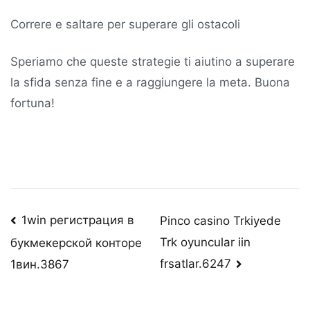
Correre e saltare per superare gli ostacoli
Speriamo che queste strategie ti aiutino a superare
la sfida senza fine e a raggiungere la meta. Buona
fortuna!
Post
1win регистрация в
Pinco casino Trkiyede
Trk oyuncular iin
букмекерской конторе
navigation
frsatlar.6247
1вин.3867