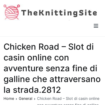
Skip
to
content
The Knitting Site
How to knit, free videos, free patterns
Chicken Road – Slot di
casin online con
avventure senza fine di
galline che attraversano
la strada.2812
Home
General
Chicken Road – Slot di casin online