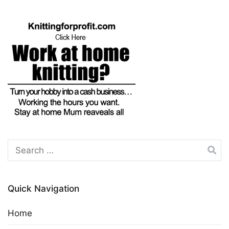
Search
for:
Quick Navigation
Home