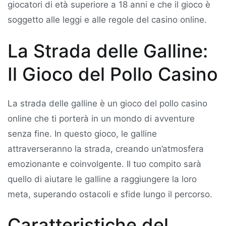
giocatori di età superiore a 18 anni e che il gioco è
soggetto alle leggi e alle regole del casino online.
La Strada delle Galline:
Il Gioco del Pollo Casino
La strada delle galline è un gioco del pollo casino
online che ti porterà in un mondo di avventure
senza fine. In questo gioco, le galline
attraverseranno la strada, creando un’atmosfera
emozionante e coinvolgente. Il tuo compito sarà
quello di aiutare le galline a raggiungere la loro
meta, superando ostacoli e sfide lungo il percorso.
Caratteristiche del