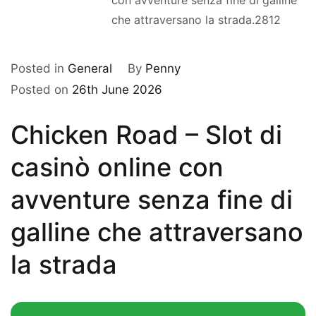
con avventure senza fine di galline
che attraversano la strada.2812
Posted in
General
By
Penny
Posted on
26th June 2026
Chicken Road – Slot di
casinò online con
avventure senza fine di
galline che attraversano
la strada