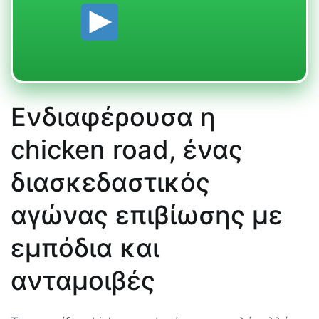
Ενδιαφέρουσα η
chicken road, ένας
διασκεδαστικός
αγώνας επιβίωσης με
εμπόδια και
ανταμοιβές