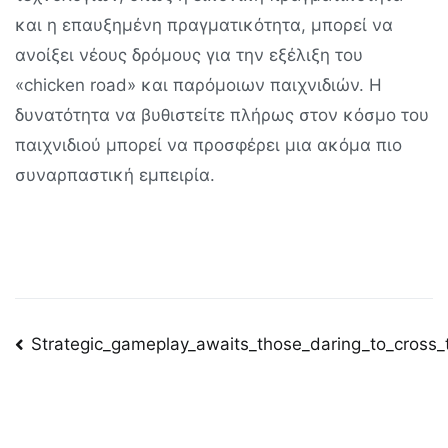
και η επαυξημένη πραγματικότητα, μπορεί να
ανοίξει νέους δρόμους για την εξέλιξη του
«chicken road» και παρόμοιων παιχνιδιών. Η
δυνατότητα να βυθιστείτε πλήρως στον κόσμο του
παιχνιδιού μπορεί να προσφέρει μια ακόμα πιο
συναρπαστική εμπειρία.
Post
Strategic_gameplay_awaits_those_daring_to_cross
navigation