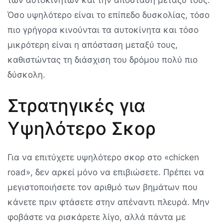
των αυτοκινήτων και την απόσταση μεταξύ τους.
Όσο υψηλότερο είναι το επίπεδο δυσκολίας, τόσο
πιο γρήγορα κινούνται τα αυτοκίνητα και τόσο
μικρότερη είναι η απόσταση μεταξύ τους,
καθιστώντας τη διάσχιση του δρόμου πολύ πιο
δύσκολη.
Στρατηγικές για
Υψηλότερο Σκορ
Για να επιτύχετε υψηλότερο σκορ στο «chicken
road», δεν αρκεί μόνο να επιβιώσετε. Πρέπει να
μεγιστοποιήσετε τον αριθμό των βημάτων που
κάνετε πριν φτάσετε στην απέναντι πλευρά. Μην
φοβάστε να ρισκάρετε λίγο, αλλά πάντα με