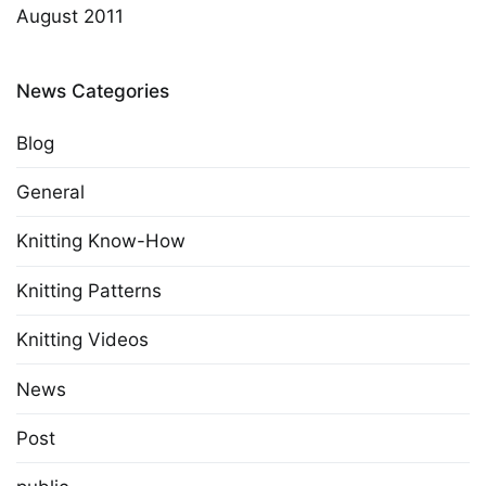
August 2011
News Categories
Blog
General
Knitting Know-How
Knitting Patterns
Knitting Videos
News
Post