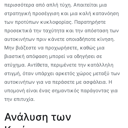
περισσότερα από απλή τύχη. Απαιτείται μια
στρατηγική προσέγγιση και μια καλή κατανόηση
των προτύπων κυκλοφορίας. Παρατηρήστε
προσεκτικά την ταχύτητα και την απόσταση των
αυτοκινήτων πριν κάνετε οποιαδήποτε κίνηση.
Μην βιάζεστε να προχωρήσετε, καθώς μια
βιαστική απόφαση μπορεί να οδηγήσει σε
ατύχημα. Αντίθετα, περιμένετε την κατάλληλη
στιγμή, όταν υπάρχει αρκετός χώρος μεταξύ των
αυτοκινήτων για να περάσετε με ασφάλεια. Η
υπομονή είναι ένας σημαντικός παράγοντας για
την επιτυχία.
Ανάλυση των