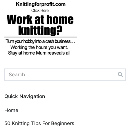
Search
for:
Quick Navigation
Home
50 Knitting Tips For Beginners