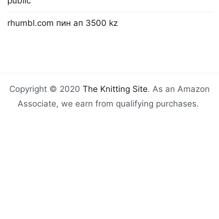
public
rhumbl.com пин ап 3500 kz
Copyright © 2020
The Knitting Site
. As an Amazon
Associate, we earn from qualifying purchases.