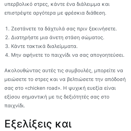
υπερβολικό στρες, κάντε ένα διάλειμμα και
επιστρέψτε αργότερα με φρέσκια διάθεση.
Ζεστάνετε τα δάχτυλά σας πριν ξεκινήσετε.
Διατηρήστε μια άνετη στάση σώματος.
Κάντε τακτικά διαλείμματα.
Μην αφήνετε το παιχνίδι να σας απογοητεύσει.
Ακολουθώντας αυτές τις συμβουλές, μπορείτε να
μειώσετε το στρες και να βελτιώσετε την απόδοσή
σας στο «chicken road». Η ψυχική ευεξία είναι
εξίσου σημαντική με τις δεξιότητές σας στο
παιχνίδι.
Εξελίξεις και