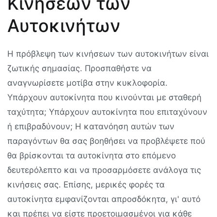
Κινήσεων των
Αυτοκινήτων
Η πρόβλεψη των κινήσεων των αυτοκινήτων είναι
ζωτικής σημασίας. Προσπαθήστε να
αναγνωρίσετε μοτίβα στην κυκλοφορία.
Υπάρχουν αυτοκίνητα που κινούνται με σταθερή
ταχύτητα; Υπάρχουν αυτοκίνητα που επιταχύνουν
ή επιβραδύνουν; Η κατανόηση αυτών των
παραγόντων θα σας βοηθήσει να προβλέψετε πού
θα βρίσκονται τα αυτοκίνητα στο επόμενο
δευτερόλεπτο και να προσαρμόσετε ανάλογα τις
κινήσεις σας. Επίσης, μερικές φορές τα
αυτοκίνητα εμφανίζονται απροσδόκητα, γι' αυτό
και πρέπει να είστε προετοιμασμένοι για κάθε