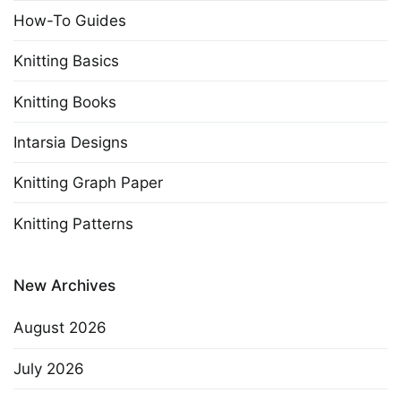
How-To Guides
Knitting Basics
Knitting Books
Intarsia Designs
Knitting Graph Paper
Knitting Patterns
New Archives
August 2026
July 2026