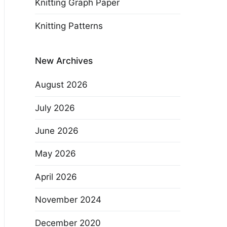
Knitting Graph Paper
Knitting Patterns
New Archives
August 2026
July 2026
June 2026
May 2026
April 2026
November 2024
December 2020