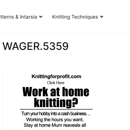
tterns & Intarsia
Knitting Techniques
NO WAGER.5359