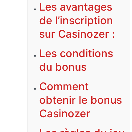
Les avantages
de l’inscription
sur Casinozer :
Les conditions
du bonus
Comment
obtenir le bonus
Casinozer