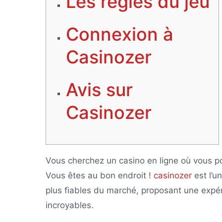
Les règles du jeu
Connexion à
Casinozer
Avis sur
Casinozer
Vous cherchez un casino en ligne où vous po
Vous êtes au bon endroit !
casinozer
est l’u
plus fiables du marché, proposant une expé
incroyables.