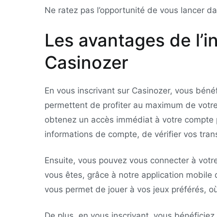
Ne ratez pas l’opportunité de vous lancer da
Les avantages de l’in
Casinozer
En vous inscrivant sur Casinozer, vous béné
permettent de profiter au maximum de votre 
obtenez un accès immédiat à votre compte p
informations de compte, de vérifier vos tran
Ensuite, vous pouvez vous connecter à votr
vous êtes, grâce à notre application mobile 
vous permet de jouer à vos jeux préférés, o
De plus, en vous inscrivant, vous bénéficie