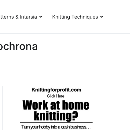
tterns & Intarsia
Knitting Techniques
 ochrona