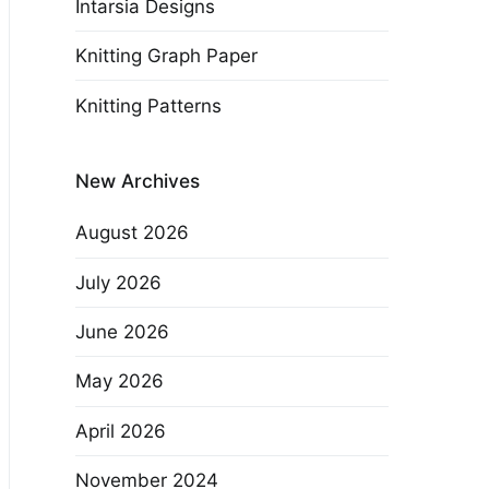
Intarsia Designs
Knitting Graph Paper
Knitting Patterns
New Archives
August 2026
July 2026
June 2026
May 2026
April 2026
November 2024