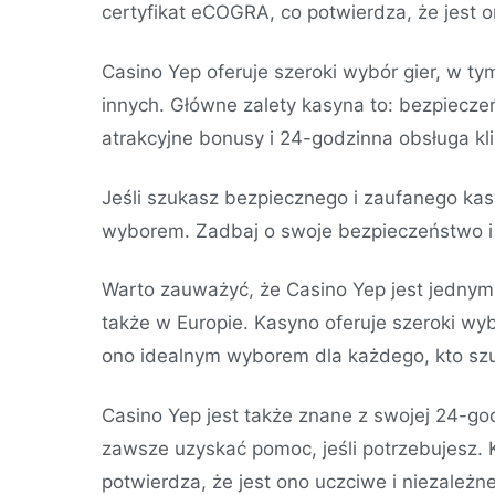
certyfikat eCOGRA, co potwierdza, że jest o
Casino Yep oferuje szeroki wybór gier, w tym
innych. Główne zalety kasyna to: bezpieczeń
atrakcyjne bonusy i 24-godzinna obsługa kli
Jeśli szukasz bezpiecznego i zaufanego kasy
wyborem. Zadbaj o swoje bezpieczeństwo i 
Warto zauważyć, że Casino Yep jest jednym 
także w Europie. Kasyno oferuje szeroki wybó
ono idealnym wyborem dla każdego, kto szu
Casino Yep jest także znane z swojej 24-god
zawsze uzyskać pomoc, jeśli potrzebujesz.
potwierdza, że jest ono uczciwe i niezależne