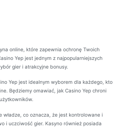
yna online, które zapewnia ochronę Twoich
asino Yep jest jednym z najpopularniejszych
ybór gier i atrakcyjne bonusy.
ino Yep jest idealnym wyborem dla każdego, kto
ine. Będziemy omawiać, jak Casino Yep chroni
 użytkowników.
e władze, co oznacza, że jest kontrolowane i
 i uczciwość gier. Kasyno również posiada