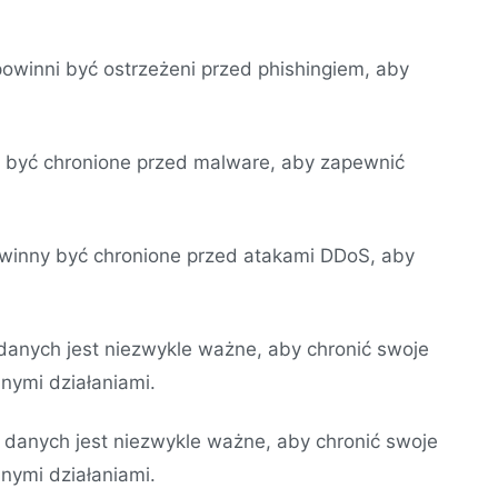
owinni być ostrzeżeni przed phishingiem, aby
 być chronione przed malware, aby zapewnić
winny być chronione przed atakami DDoS, aby
anych jest niezwykle ważne, aby chronić swoje
nymi działaniami.
danych jest niezwykle ważne, aby chronić swoje
nymi działaniami.