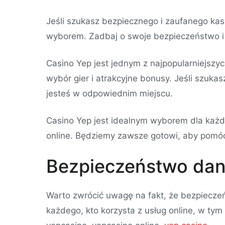
Jeśli szukasz bezpiecznego i zaufanego kasy
wyborem. Zadbaj o swoje bezpieczeństwo i 
Casino Yep jest jednym z najpopularniejszyc
wybór gier i atrakcyjne bonusy. Jeśli szuka
jesteś w odpowiednim miejscu.
Casino Yep jest idealnym wyborem dla każd
online. Będziemy zawsze gotowi, aby pomóc,
Bezpieczeństwo dan
Warto zwrócić uwagę na fakt, że bezpiecz
każdego, kto korzysta z usług online, w tym 