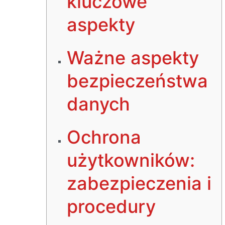
kluczowe
aspekty
Ważne aspekty
bezpieczeństwa
danych
Ochrona
użytkowników:
zabezpieczenia i
procedury