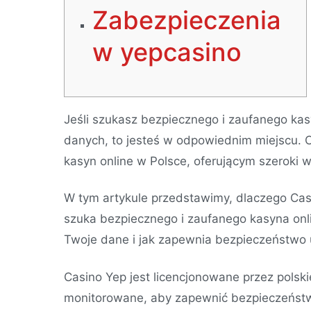
Zabezpieczenia
w yepcasino
Jeśli szukasz bezpiecznego i zaufanego kas
danych, to jesteś w odpowiednim miejscu. C
kasyn online w Polsce, oferującym szeroki w
W tym artykule przedstawimy, dlaczego Cas
szuka bezpiecznego i zaufanego kasyna onl
Twoje dane i jak zapewnia bezpieczeństwo
Casino Yep jest licencjonowane przez polski
monitorowane, aby zapewnić bezpieczeństwo