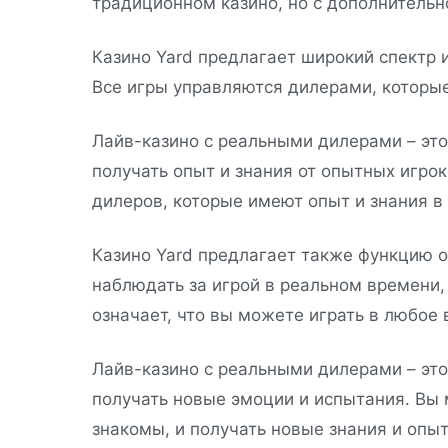
традиционном казино, но с дополнительн
Казино Yard предлагает широкий спектр и
Все игры управляются дилерами, которые
Лайв-казино с реальными дилерами – эт
получать опыт и знания от опытных игрок
дилеров, которые имеют опыт и знания в 
Казино Yard предлагает также функцию о
наблюдать за игрой в реальном времени, 
означает, что вы можете играть в любое 
Лайв-казино с реальными дилерами – эт
получать новые эмоции и испытания. Вы 
знакомы, и получать новые знания и опыт