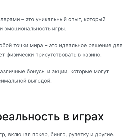
лерами – это уникальный опыт, который
и эмоциональность игры.
любой точки мира – это идеальное решение для
жет физически присутствовать в казино.
различные бонусы и акции, которые могут
ксимальной выгодой.
реальность в играх
р, включая покер, бинго, рулетку и другие.