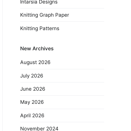
Intarsia Designs
Knitting Graph Paper
Knitting Patterns
New Archives
August 2026
July 2026
June 2026
May 2026
April 2026
November 2024