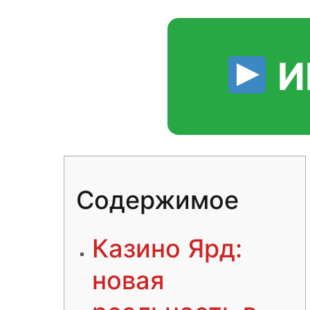
И
Содержимое
Казино Ярд:
новая