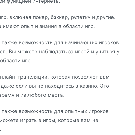
ой функцией интернета.
гр, включая покер, бэккар, рулетку и другие.
 имеют опыт и знания в области игр.
о также возможность для начинающих игроков
ов. Вы можете наблюдать за игрой и учиться у
области игр.
нлайн-трансляции, которая позволяет вам
даже если вы не находитесь в казино. Это
время и из любого места.
о также возможность для опытных игроков
можете играть в игры, которые вам не
.