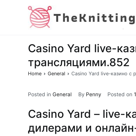
Skip
to
content
Casino Yard live-к
трансляциями.852
Home
General
Casino Yard live-казино 
Posted in
General
By
Penny
Posted on
Casino Yard – live-
дилерами и онлайн