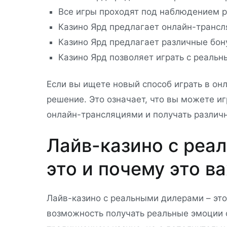
Все игры проходят под наблюдением р
Казино Ярд предлагает онлайн-трансл
Казино Ярд предлагает различные бон
Казино Ярд позволяет играть с реаль
Если вы ищете новый способ играть в онл
решение. Это означает, что вы можете и
онлайн-трансляциями и получать различн
Лайв-казино с реа
это и почему это в
Лайв-казино с реальными дилерами – это 
возможность получать реальные эмоции о