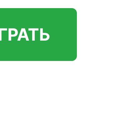
ГРАТЬ