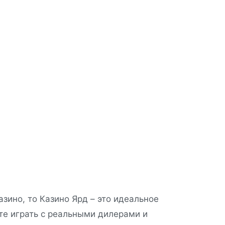
зино, то Казино Ярд – это идеальное
те играть с реальными дилерами и