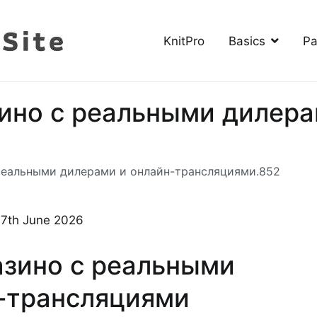
KnitPro
Basics
Pa
The Knitting Site
How to knit, free videos, free patterns
азино с реальными дилер
с реальными дилерами и онлайн-трансляциями.852
17th June 2026
казино с реальными
-трансляциями