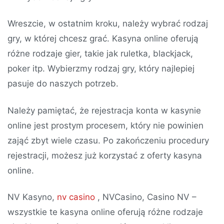
Wreszcie, w ostatnim kroku, należy wybrać rodzaj
gry, w której chcesz grać. Kasyna online oferują
różne rodzaje gier, takie jak ruletka, blackjack,
poker itp. Wybierzmy rodzaj gry, który najlepiej
pasuje do naszych potrzeb.
Należy pamiętać, że rejestracja konta w kasynie
online jest prostym procesem, który nie powinien
zająć zbyt wiele czasu. Po zakończeniu procedury
rejestracji, możesz już korzystać z oferty kasyna
online.
NV Kasyno,
nv casino
, NVCasino, Casino NV –
wszystkie te kasyna online oferują różne rodzaje