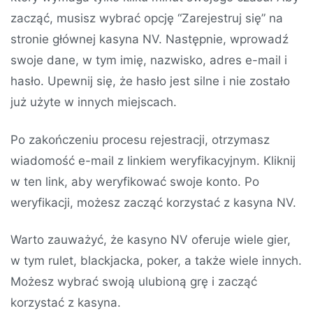
zacząć, musisz wybrać opcję “Zarejestruj się” na
stronie głównej kasyna NV. Następnie, wprowadź
swoje dane, w tym imię, nazwisko, adres e-mail i
hasło. Upewnij się, że hasło jest silne i nie zostało
już użyte w innych miejscach.
Po zakończeniu procesu rejestracji, otrzymasz
wiadomość e-mail z linkiem weryfikacyjnym. Kliknij
w ten link, aby weryfikować swoje konto. Po
weryfikacji, możesz zacząć korzystać z kasyna NV.
Warto zauważyć, że kasyno NV oferuje wiele gier,
w tym rulet, blackjacka, poker, a także wiele innych.
Możesz wybrać swoją ulubioną grę i zacząć
korzystać z kasyna.