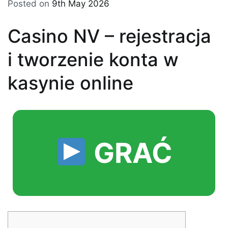
Posted on
9th May 2026
Casino NV – rejestracja
i tworzenie konta w
kasynie online
GRAĆ