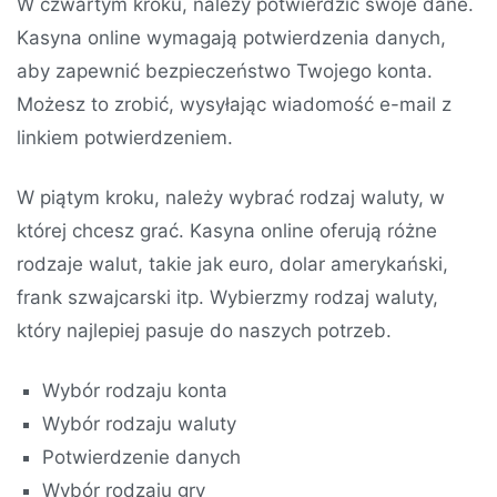
W czwartym kroku, należy potwierdzić swoje dane.
Kasyna online wymagają potwierdzenia danych,
aby zapewnić bezpieczeństwo Twojego konta.
Możesz to zrobić, wysyłając wiadomość e-mail z
linkiem potwierdzeniem.
W piątym kroku, należy wybrać rodzaj waluty, w
której chcesz grać. Kasyna online oferują różne
rodzaje walut, takie jak euro, dolar amerykański,
frank szwajcarski itp. Wybierzmy rodzaj waluty,
który najlepiej pasuje do naszych potrzeb.
Wybór rodzaju konta
Wybór rodzaju waluty
Potwierdzenie danych
Wybór rodzaju gry