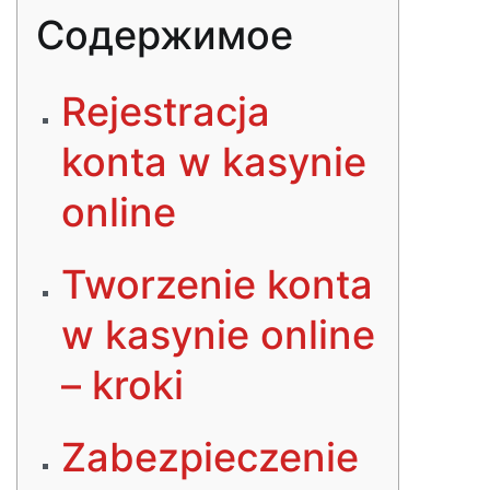
Содержимое
Rejestracja
konta w kasynie
online
Tworzenie konta
w kasynie online
– kroki
Zabezpieczenie