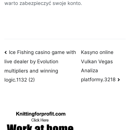
warto zabezpieczyć swoje konto.
Post
Ice Fishing casino game with
Kasyno online
Vulkan Vegas
live dealer by Evolution
navigation
Analiza
multipliers and winning
platformy.3218
logic.1132 (2)