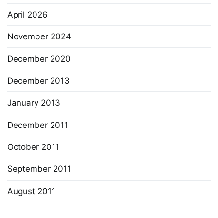
April 2026
November 2024
December 2020
December 2013
January 2013
December 2011
October 2011
September 2011
August 2011