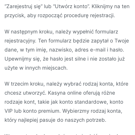
“Zarejestruj się” lub “Utwórz konto”. Kliknijmy na ten
przycisk, aby rozpocząć procedurę rejestracji.
W następnym kroku, należy wypełnić formularz
rejestracyjny. Ten formularz będzie zapytał o Twoje
dane, w tym imię, nazwisko, adres e-mail i hasło.
Upewnijmy się, że hasło jest silne i nie zostało już
użyte w innych miejscach.
W trzecim kroku, należy wybrać rodzaj konta, które
chcesz utworzyć. Kasyna online oferują różne
rodzaje kont, takie jak konto standardowe, konto
VIP lub konto premium. Wybierzmy rodzaj konta,
który najlepiej pasuje do naszych potrzeb.