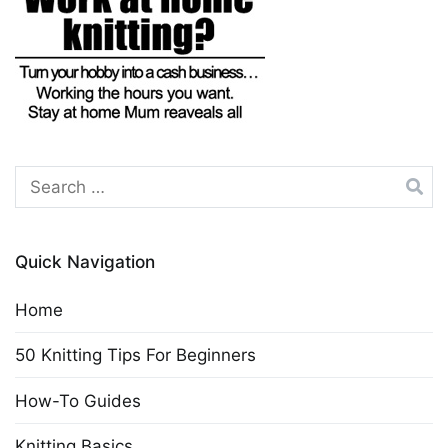
Search
for:
Quick Navigation
Home
50 Knitting Tips For Beginners
How-To Guides
Knitting Basics