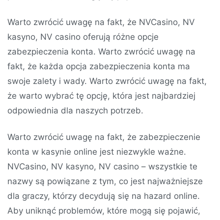
Warto zwrócić uwagę na fakt, że NVCasino, NV
kasyno, NV casino oferują różne opcje
zabezpieczenia konta. Warto zwrócić uwagę na
fakt, że każda opcja zabezpieczenia konta ma
swoje zalety i wady. Warto zwrócić uwagę na fakt,
że warto wybrać tę opcję, która jest najbardziej
odpowiednia dla naszych potrzeb.
Warto zwrócić uwagę na fakt, że zabezpieczenie
konta w kasynie online jest niezwykle ważne.
NVCasino, NV kasyno, NV casino – wszystkie te
nazwy są powiązane z tym, co jest najważniejsze
dla graczy, którzy decydują się na hazard online.
Aby uniknąć problemów, które mogą się pojawić,