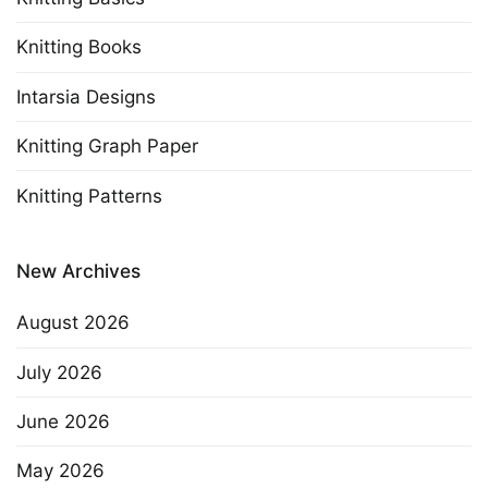
Knitting Books
Intarsia Designs
Knitting Graph Paper
Knitting Patterns
New Archives
August 2026
July 2026
June 2026
May 2026