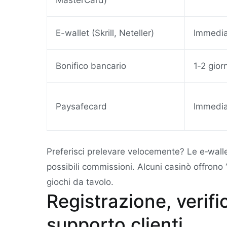
MasterCard)
E-wallet (Skrill, Neteller)
Immedi
Bonifico bancario
1‑2 giorn
Paysafecard
Immedi
Preferisci prelevare velocemente? Le e‑wallet
possibili commissioni. Alcuni casinò offrono “
giochi da tavolo.
Registrazione, verific
supporto clienti