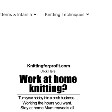
tterns & Intarsia
Knitting Techniques