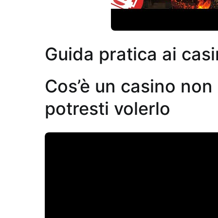
Guida pratica ai cas
Cos’è un casino no
potresti volerlo