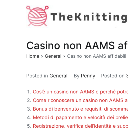
Skip
to
content
Casino non AAMS aff
Home
General
Casino non AAMS affidabili
Posted in
General
By
Penny
Posted on
Cos’è un casino non AAMS e perché potres
Come riconoscere un casino non AAMS af
Bonus di benvenuto e requisiti di scomm
Metodi di pagamento e velocità dei prelie
Registrazione, verifica dell’identità e supp