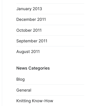
January 2013
December 2011
October 2011
September 2011
August 2011
News Categories
Blog
General
Knitting Know-How