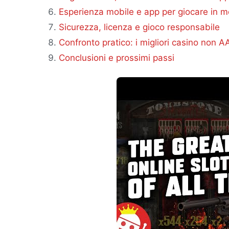
Esperienza mobile e app per giocare in 
Sicurezza, licenza e gioco responsabile
Confronto pratico: i migliori casino non AA
Conclusioni e prossimi passi