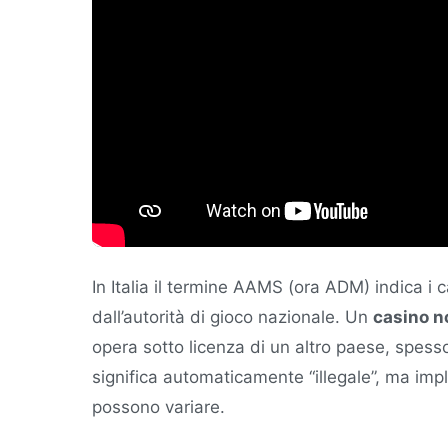
In Italia il termine AAMS (ora ADM) indica i 
dall’autorità di gioco nazionale. Un
casino 
opera sotto licenza di un altro paese, spes
significa automaticamente “illegale”, ma impl
possono variare.