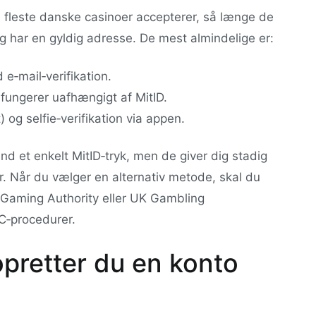
de fleste danske casinoer accepterer, så længe de
og har en gyldig adresse. De mest almindelige er:
‑mail‑verifikation.
 fungerer uafhængigt af MitID.
 og selfie‑verifikation via appen.
d et enkelt MitID‑tryk, men de giver dig stadig
. Når du vælger en alternativ metode, skal du
ta Gaming Authority eller UK Gambling
YC‑procedurer.
opretter du en konto