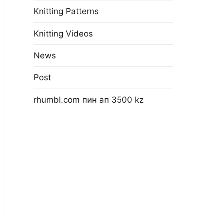
Knitting Patterns
Knitting Videos
News
Post
rhumbl.com пин ап 3500 kz