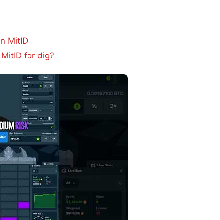
n MitID
MitID for dig?