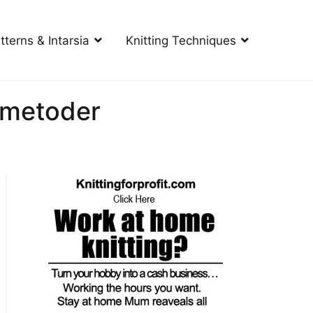
tterns & Intarsia
Knitting Techniques
g metoder