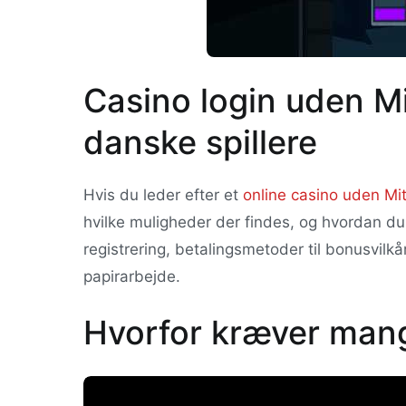
Casino login uden Mit
danske spillere
Hvis du leder efter et
online casino uden Mit
hvilke muligheder der findes, og hvordan du 
registrering, betalingsmetoder til bonusvilkå
papirarbejde.
Hvorfor kræver mang