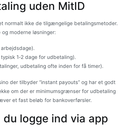
aling uden MitID
et normalt ikke de tilgængelige betalingsmetoder.
le og moderne løsninger:
 arbejdsdage).
typisk 1‑2 dage for udbetaling).
linger, udbetaling ofte inden for få timer).
sino der tilbyder “instant payouts” og har et godt
tjekke om der er minimumsgrænser for udbetaling
ver et fast beløb for bankoverførsler.
 du logge ind via app