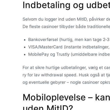
Indbetaling og udbet
Selvom du logger ind uden MitID, påvirker d
De fleste casinoer tilbyder både traditionel
Bankoverførsel (hurtig, men kan tage 2‑3
VISA/MasterCard (instante indbetalinger, 
MobilePay og Trustly (umiddelbare indbeta
For at sikre hurtige udbetalinger, vælg et ca
ry for lav withdrawal speed. Husk også at 
og eventuelle gebyrer – nogle casinoer opkræ
Mobiloplevelse – kan
uden MitID?