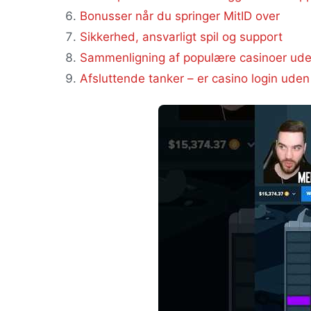
Bonusser når du springer MitID over
Sikkerhed, ansvarligt spil og support
Sammenligning af populære casinoer ude
Afsluttende tanker – er casino login uden 