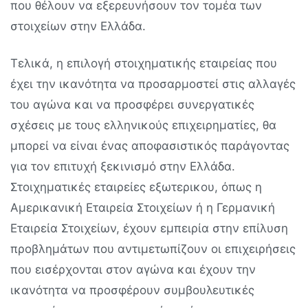
που θέλουν να εξερευνήσουν τον τομέα των
στοιχείων στην Ελλάδα.
Τελικά, η επιλογή στοιχηματικής εταιρείας που
έχει την ικανότητα να προσαρμοστεί στις αλλαγές
του αγώνα και να προσφέρει συνεργατικές
σχέσεις με τους ελληνικούς επιχειρηματίες, θα
μπορεί να είναι ένας αποφασιστικός παράγοντας
για τον επιτυχή ξεκινισμό στην Ελλάδα.
Στοιχηματικές εταιρείες εξωτερικου, όπως η
Αμερικανική Εταιρεία Στοιχείων ή η Γερμανική
Εταιρεία Στοιχείων, έχουν εμπειρία στην επίλυση
προβλημάτων που αντιμετωπίζουν οι επιχειρήσεις
που εισέρχονται στον αγώνα και έχουν την
ικανότητα να προσφέρουν συμβουλευτικές