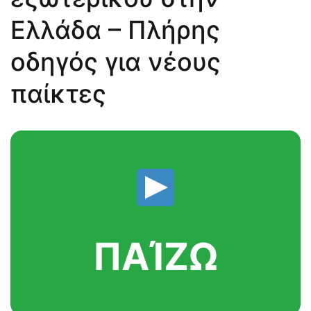
Ελλάδα – Πλήρης
οδηγός για νέους
παίκτες
ΠΑΊΖΩ