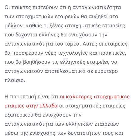
Οι παίκτες πιστεύουν ότι η ανταγωνιστικότητα
των στοιχηματικών εταιρειών θα αυξηθεί στο
μέλλον, καθώς οι ξένες στοιχηματικές εταιρείες
που δεχονται ελλήνες θα ενισχύσουν την
ανταγωνιστικότητα του τομέα. Αυτές οι εταιρείες
θα προσφέρουν νέες τεχνολογίες και πρακτικές,
που θα βοηθήσουν τις ελληνικές εταιρείες να
ανταγωνιστούν αποτελεσματικά σε ευρύτερο
πλαίσιο.
Η προοπτική είναι ότι
οι καλυτερες στοιχηματικες
εταιριες στην ελλαδα
οι στοιχηματικές εταιρείες
εξωτερικού θα ενισχύσουν την
ανταγωνιστικότητα των ελληνικών εταιρειών
μέσω της ενίσχυσης των δυνατοτήτων τους και