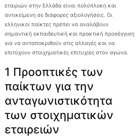
εταιριών στην Ελλάδα είναι πολύπλοκη και
αντικείμενη σε διάφορες αξιολογήσεις. Οι
ελληνικοί παίκτες πρέπει να αναλάβουν
σημαντική εκπαιδευτική και πρακτική προσέγγιση
για να ανταποκριθούν στις αλλαγές και να
επιτύχουν στοιχηματικές επιτυχίες στον αγώνα.
1 Προοπτικές των
παίκτων για την
ανταγωνιστικότητα
των στοιχηματικών
εταιρειών