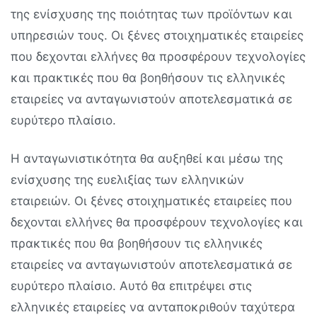
της ενίσχυσης της ποιότητας των προϊόντων και
υπηρεσιών τους. Οι ξένες στοιχηματικές εταιρείες
που δεχονται ελλήνες θα προσφέρουν τεχνολογίες
και πρακτικές που θα βοηθήσουν τις ελληνικές
εταιρείες να ανταγωνιστούν αποτελεσματικά σε
ευρύτερο πλαίσιο.
Η ανταγωνιστικότητα θα αυξηθεί και μέσω της
ενίσχυσης της ευελιξίας των ελληνικών
εταιρειών. Οι ξένες στοιχηματικές εταιρείες που
δεχονται ελλήνες θα προσφέρουν τεχνολογίες και
πρακτικές που θα βοηθήσουν τις ελληνικές
εταιρείες να ανταγωνιστούν αποτελεσματικά σε
ευρύτερο πλαίσιο. Αυτό θα επιτρέψει στις
ελληνικές εταιρείες να ανταποκριθούν ταχύτερα