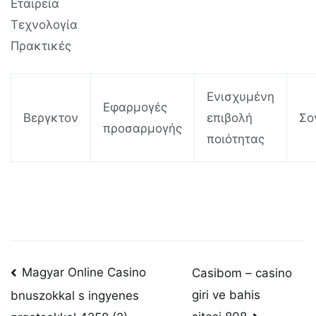
Εταιρεία
Τεχνολογία
Πρακτικές
Ενισχυμένη
Εφαρμογές
Βεργκτον
επιβολή
Σο
προσαρμογής
ποιότητας
Post
Magyar Online Casino
Casibom – casino
giri ve bahis
bnuszokkal s ingyenes
navigation