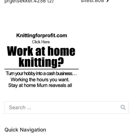
sitesi.808
prgetsekkel.4258 (2)
Search
for:
Quick Navigation