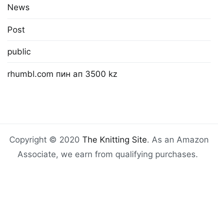
News
Post
public
rhumbl.com пин ап 3500 kz
Copyright © 2020
The Knitting Site
. As an Amazon
Associate, we earn from qualifying purchases.