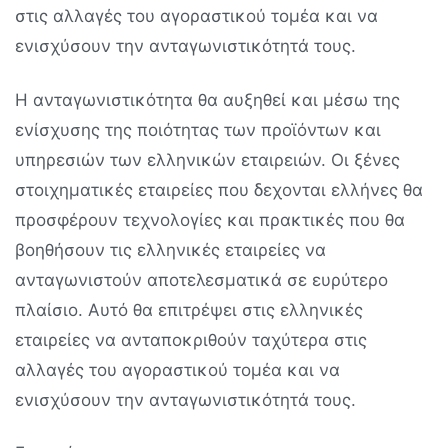
στις αλλαγές του αγοραστικού τομέα και να
ενισχύσουν την ανταγωνιστικότητά τους.
Η ανταγωνιστικότητα θα αυξηθεί και μέσω της
ενίσχυσης της ποιότητας των προϊόντων και
υπηρεσιών των ελληνικών εταιρειών. Οι ξένες
στοιχηματικές εταιρείες που δεχονται ελλήνες θα
προσφέρουν τεχνολογίες και πρακτικές που θα
βοηθήσουν τις ελληνικές εταιρείες να
ανταγωνιστούν αποτελεσματικά σε ευρύτερο
πλαίσιο. Αυτό θα επιτρέψει στις ελληνικές
εταιρείες να ανταποκριθούν ταχύτερα στις
αλλαγές του αγοραστικού τομέα και να
ενισχύσουν την ανταγωνιστικότητά τους.