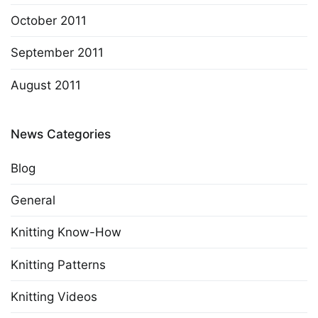
October 2011
September 2011
August 2011
News Categories
Blog
General
Knitting Know-How
Knitting Patterns
Knitting Videos