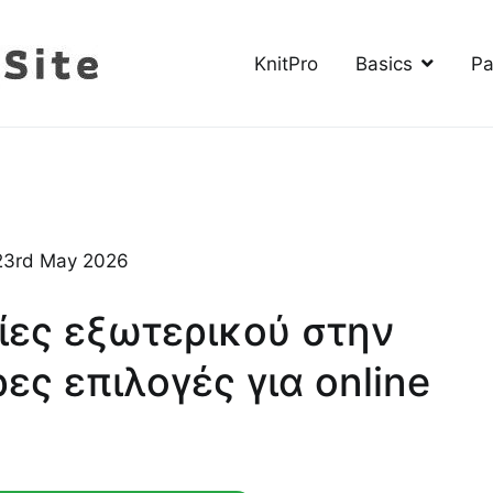
KnitPro
Basics
Pa
The Knitting Site
How to knit, free videos, free patterns
23rd May 2026
ρίες εξωτερικού στην
ες επιλογές για online