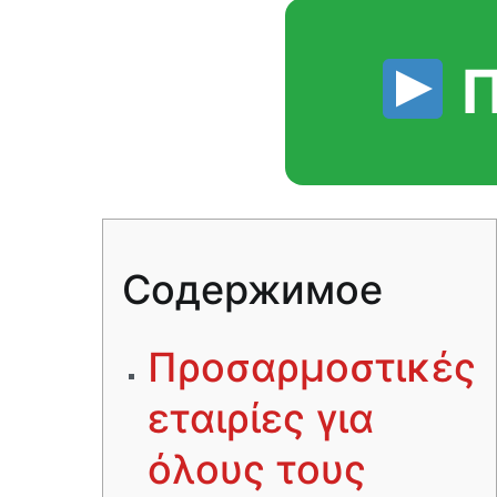
Π
Содержимое
Προσαρμοστικές
εταιρίες για
όλους τους