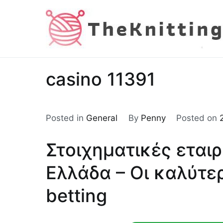
Skip
to
content
casino 11391
Posted in
General
By
Penny
Posted on
Στοιχηματικές εται
Ελλάδα – Οι καλύτερ
betting