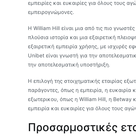
εμπειρίες και ευκαιρίες για όλους τους αγ
εμπειρογνώμονες.
Η William Hill είναι μια από τις πιο γνωστ
πλούσια ιστορία και μια εξαιρετική πλειο
εξαιρετική εμπειρία χρήσης, με ισχυρές ε
Unibet είναι γνωστή για την αποτελεσματ
την αποτελεσματική υποστήριξη.
Η επιλογή της στοιχηματικής εταιρίας εξω
παράγοντες, όπως η εμπειρία, η ευκαιρία κ
εξωτερικου, όπως η William Hill, η Betway 
εμπειρία και ευκαιρίες για όλους τους αγώ
Προσαρμοστικές ετα