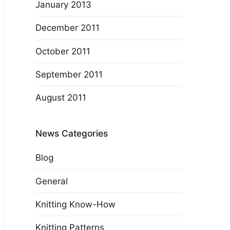
January 2013
December 2011
October 2011
September 2011
August 2011
News Categories
Blog
General
Knitting Know-How
Knitting Patterns