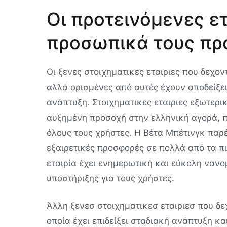
Οι προτεινόμενες ετ
προσωπικά τους πρ
Οι ξενες στοιχηματικες εταιριες που δεχον
αλλά ορισμένες από αυτές έχουν αποδείξει
ανάπτυξη. Στοιχηματικες εταιριες εξωτερικ
αυξημένη προσοχή στην ελληνική αγορά, π
όλους τους χρήστες. Η Βέτα Μπέτινγκ παρ
εξαιρετικές προσφορές σε πολλά από τα πιο
εταιρία έχει ενημερωτική και εύκολη νανο
υποστήριξης για τους χρήστες.
Άλλη ξενεσ στοιχηματικεσ εταιριεσ που δε
οποία έχει επιδείξει σταδιακή ανάπτυξη κ