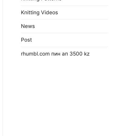
Knitting Videos
News
Post
rhumbl.com пин ап 3500 kz