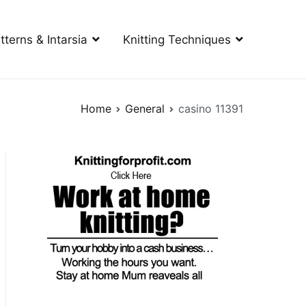
tterns & Intarsia
Knitting Techniques
Home
General
casino 11391