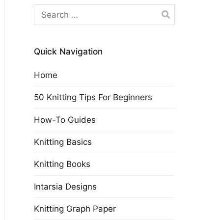
Search
for:
Quick Navigation
Home
50 Knitting Tips For Beginners
How-To Guides
Knitting Basics
Knitting Books
Intarsia Designs
Knitting Graph Paper