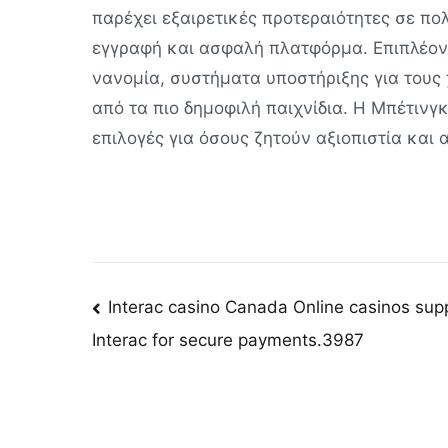
παρέχει εξαιρετικές προτεραιότητες σε πο
εγγραφή και ασφαλή πλατφόρμα. Επιπλέον,
νανομία, συστήματα υποστήριξης για τους
από τα πιο δημοφιλή παιχνίδια. Η Μπέτινγ
επιλογές για όσους ζητούν αξιοπιστία και
Post
Interac casino Canada Online casinos sup
Interac for secure payments.3987
navigation