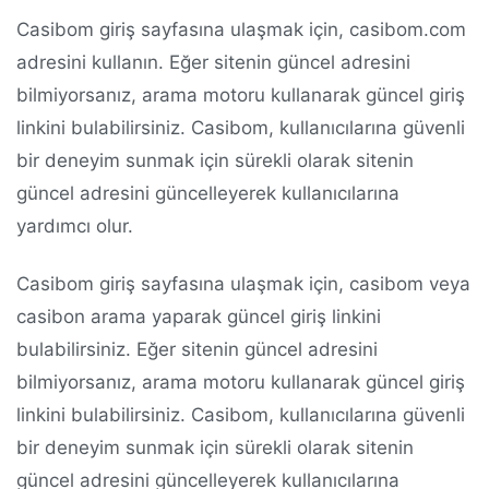
Casibom giriş sayfasına ulaşmak için, casibom.com
adresini kullanın. Eğer sitenin güncel adresini
bilmiyorsanız, arama motoru kullanarak güncel giriş
linkini bulabilirsiniz. Casibom, kullanıcılarına güvenli
bir deneyim sunmak için sürekli olarak sitenin
güncel adresini güncelleyerek kullanıcılarına
yardımcı olur.
Casibom giriş sayfasına ulaşmak için, casibom veya
casibon arama yaparak güncel giriş linkini
bulabilirsiniz. Eğer sitenin güncel adresini
bilmiyorsanız, arama motoru kullanarak güncel giriş
linkini bulabilirsiniz. Casibom, kullanıcılarına güvenli
bir deneyim sunmak için sürekli olarak sitenin
güncel adresini güncelleyerek kullanıcılarına