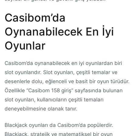
Casibom’da
Oynanabilecek En İyi
Oyunlar
Casibom’da oynanabilecek en iyi oyunlardan biri
slot oyunlarıdır. Slot oyunları, çeşitli temalar ve
desenlerle dolu, eğlenceli ve basit bir oyun türüdür.
Özellikle “Casibom 158 giriş” sayfasında bulunan
slot oyunları, kullanıcıların çeşitli temaları
deneyebilmesine olanak tanır.
Blackjack oyunları da Casibom’da popülerdir.
Blackjack, stratejik ve matematiksel bir oyun