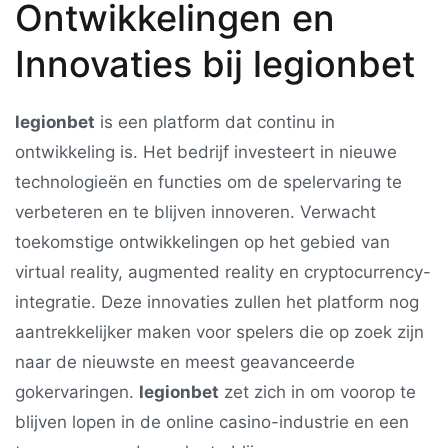
Ontwikkelingen en
Innovaties bij legionbet
legionbet
is een platform dat continu in
ontwikkeling is. Het bedrijf investeert in nieuwe
technologieën en functies om de spelervaring te
verbeteren en te blijven innoveren. Verwacht
toekomstige ontwikkelingen op het gebied van
virtual reality, augmented reality en cryptocurrency-
integratie. Deze innovaties zullen het platform nog
aantrekkelijker maken voor spelers die op zoek zijn
naar de nieuwste en meest geavanceerde
gokervaringen.
legionbet
zet zich in om voorop te
blijven lopen in de online casino-industrie en een