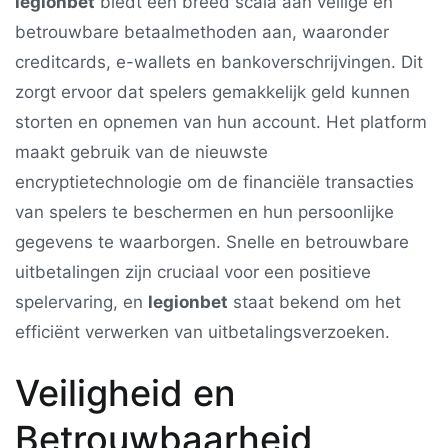
legionbet
biedt een breed scala aan veilige en
betrouwbare betaalmethoden aan, waaronder
creditcards, e-wallets en bankoverschrijvingen. Dit
zorgt ervoor dat spelers gemakkelijk geld kunnen
storten en opnemen van hun account. Het platform
maakt gebruik van de nieuwste
encryptietechnologie om de financiële transacties
van spelers te beschermen en hun persoonlijke
gegevens te waarborgen. Snelle en betrouwbare
uitbetalingen zijn cruciaal voor een positieve
spelervaring, en
legionbet
staat bekend om het
efficiënt verwerken van uitbetalingsverzoeken.
Veiligheid en
Betrouwbaarheid