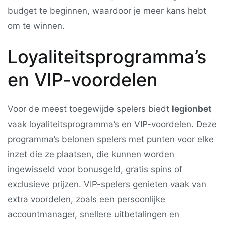
budget te beginnen, waardoor je meer kans hebt
om te winnen.
Loyaliteitsprogramma’s
en VIP-voordelen
Voor de meest toegewijde spelers biedt
legionbet
vaak loyaliteitsprogramma’s en VIP-voordelen. Deze
programma’s belonen spelers met punten voor elke
inzet die ze plaatsen, die kunnen worden
ingewisseld voor bonusgeld, gratis spins of
exclusieve prijzen. VIP-spelers genieten vaak van
extra voordelen, zoals een persoonlijke
accountmanager, snellere uitbetalingen en