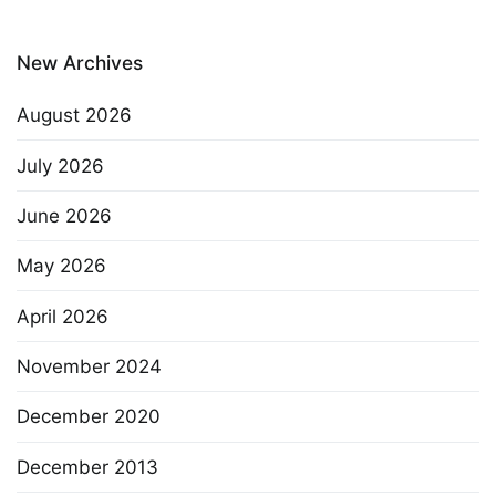
New Archives
August 2026
July 2026
June 2026
May 2026
April 2026
November 2024
December 2020
December 2013