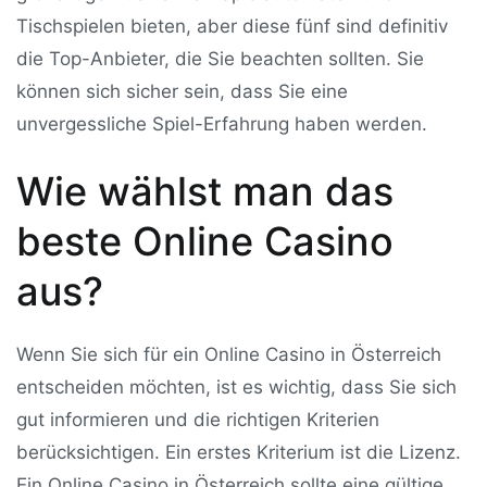
Tischspielen bieten, aber diese fünf sind definitiv
die Top-Anbieter, die Sie beachten sollten. Sie
können sich sicher sein, dass Sie eine
unvergessliche Spiel-Erfahrung haben werden.
Wie wählst man das
beste Online Casino
aus?
Wenn Sie sich für ein Online Casino in Österreich
entscheiden möchten, ist es wichtig, dass Sie sich
gut informieren und die richtigen Kriterien
berücksichtigen. Ein erstes Kriterium ist die Lizenz.
Ein Online Casino in Österreich sollte eine gültige