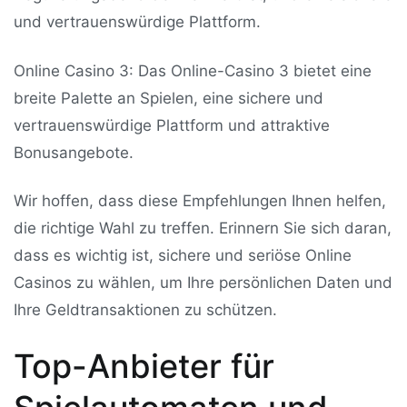
und vertrauenswürdige Plattform.
Online Casino 3: Das Online-Casino 3 bietet eine
breite Palette an Spielen, eine sichere und
vertrauenswürdige Plattform und attraktive
Bonusangebote.
Wir hoffen, dass diese Empfehlungen Ihnen helfen,
die richtige Wahl zu treffen. Erinnern Sie sich daran,
dass es wichtig ist, sichere und seriöse Online
Casinos zu wählen, um Ihre persönlichen Daten und
Ihre Geldtransaktionen zu schützen.
Top-Anbieter für