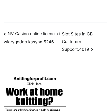
Post
NV Casino online licencja i
Slot Sites in GB
Customer
wiarygodno kasyna.5246
navigation
Support.4019