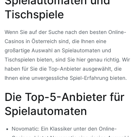
Spielautomaten und
Tischspiele
Wenn Sie auf der Suche nach den besten Online-
Casinos in Österreich sind, die Ihnen eine
großartige Auswahl an Spielautomaten und
Tischspielen bieten, sind Sie hier genau richtig. Wir
haben für Sie die Top-Anbieter ausgewählt, die
Ihnen eine unvergessliche Spiel-Erfahrung bieten.
Die Top-5-Anbieter für
Spielautomaten
Novomatic: Ein Klassiker unter den Online-