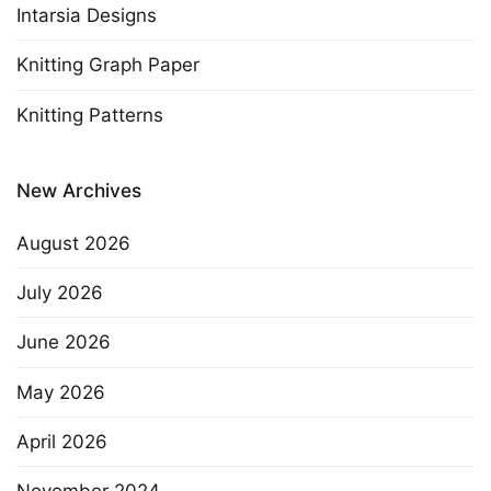
Intarsia Designs
Knitting Graph Paper
Knitting Patterns
New Archives
August 2026
July 2026
June 2026
May 2026
April 2026