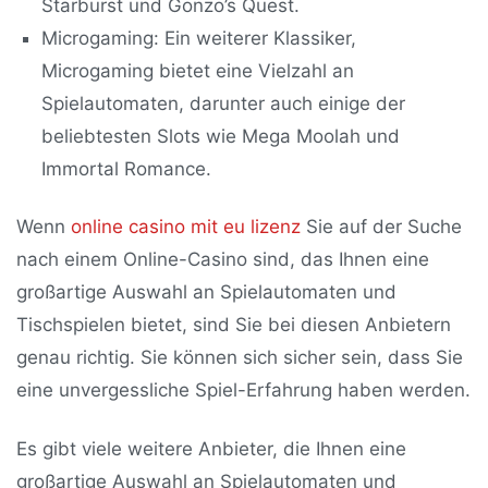
Starburst und Gonzo’s Quest.
Microgaming: Ein weiterer Klassiker,
Microgaming bietet eine Vielzahl an
Spielautomaten, darunter auch einige der
beliebtesten Slots wie Mega Moolah und
Immortal Romance.
Wenn
online casino mit eu lizenz
Sie auf der Suche
nach einem Online-Casino sind, das Ihnen eine
großartige Auswahl an Spielautomaten und
Tischspielen bietet, sind Sie bei diesen Anbietern
genau richtig. Sie können sich sicher sein, dass Sie
eine unvergessliche Spiel-Erfahrung haben werden.
Es gibt viele weitere Anbieter, die Ihnen eine
großartige Auswahl an Spielautomaten und