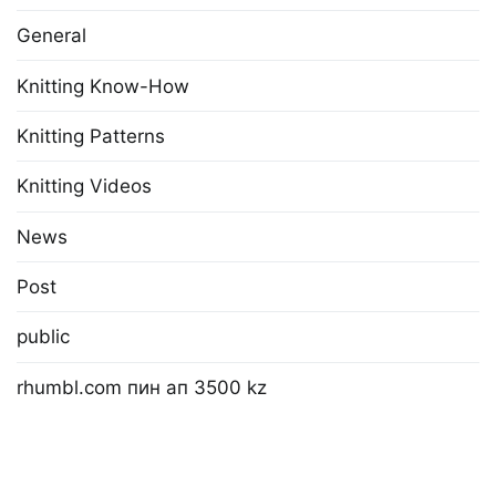
General
Knitting Know-How
Knitting Patterns
Knitting Videos
News
Post
public
rhumbl.com пин ап 3500 kz