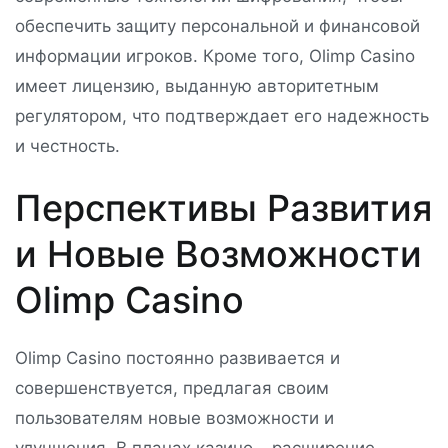
обеспечить защиту персональной и финансовой
информации игроков. Кроме того, Olimp Casino
имеет лицензию, выданную авторитетным
регулятором, что подтверждает его надежность
и честность.
Перспективы Развития
и Новые Возможности
Olimp Casino
Olimp Casino постоянно развивается и
совершенствуется, предлагая своим
пользователям новые возможности и
улучшения. В планах казино – расширение