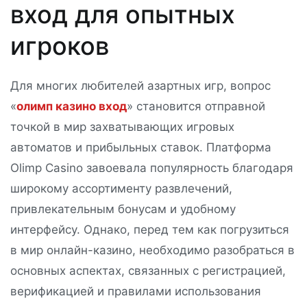
вход для опытных
игроков
Для многих любителей азартных игр, вопрос
«
олимп казино вход
» становится отправной
точкой в мир захватывающих игровых
автоматов и прибыльных ставок. Платформа
Olimp Casino завоевала популярность благодаря
широкому ассортименту развлечений,
привлекательным бонусам и удобному
интерфейсу. Однако, перед тем как погрузиться
в мир онлайн-казино, необходимо разобраться в
основных аспектах, связанных с регистрацией,
верификацией и правилами использования