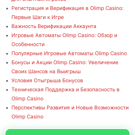
Регистрация и Верификация в Olimp Casino:
Первые Шаги к Игре
Важность Верификации Аккаунта
Игровые Автоматы Olimp Casino: Обзор и
Особенности
Популярные Игровые Автоматы Olimp Casino
Бонусы и Акции Olimp Casino: Увеличение
Своих Шансов на Выигрыш
Условия Отыгрыша Бонусов
Техническая Поддержка и Безопасность в
Olimp Casino
Перспективы Развития и Новые Возможности
Olimp Casino