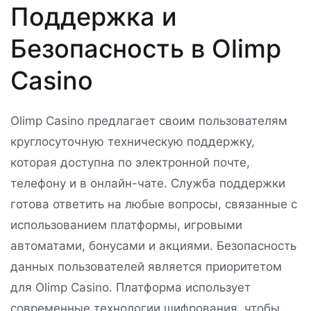
Поддержка и
Безопасность в Olimp
Casino
Olimp Casino предлагает своим пользователям
круглосуточную техническую поддержку,
которая доступна по электронной почте,
телефону и в онлайн-чате. Служба поддержки
готова ответить на любые вопросы, связанные с
использованием платформы, игровыми
автоматами, бонусами и акциями. Безопасность
данных пользователей является приоритетом
для Olimp Casino. Платформа использует
современные технологии шифрования, чтобы