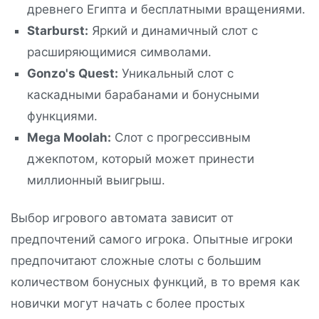
древнего Египта и бесплатными вращениями.
Starburst:
Яркий и динамичный слот с
расширяющимися символами.
Gonzo's Quest:
Уникальный слот с
каскадными барабанами и бонусными
функциями.
Mega Moolah:
Слот с прогрессивным
джекпотом, который может принести
миллионный выигрыш.
Выбор игрового автомата зависит от
предпочтений самого игрока. Опытные игроки
предпочитают сложные слоты с большим
количеством бонусных функций, в то время как
новички могут начать с более простых