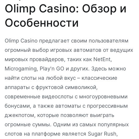
Olimp Casino: Обзор и
Особенности
Olimp Casino предлагает своим пользователям
огромный выбор игровых автоматов от ведущих
мировых провайдеров, таких как NetEnt,
Microgaming, Play'n GO и других. Здесь можно
найти слоты на любой вкус – классические
аппараты с фруктовой символикой,
современные видеослоты с многоуровневыми
бонусами, а также автоматы с прогрессивным
джекпотом, которые позволяют выиграть
огромные суммы. Одним из самых популярных
слотов на платформе является Sugar Rush,