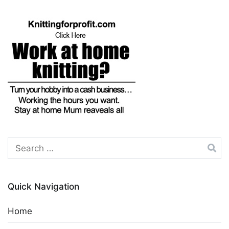
Search
for:
Quick Navigation
Home