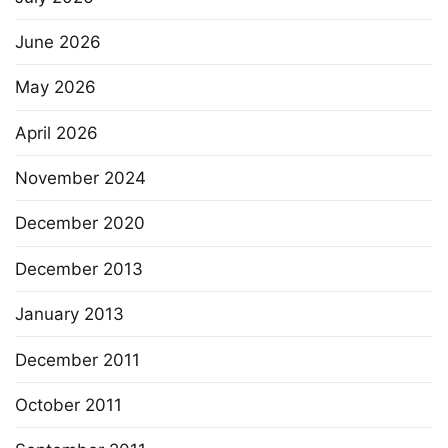
June 2026
May 2026
April 2026
November 2024
December 2020
December 2013
January 2013
December 2011
October 2011