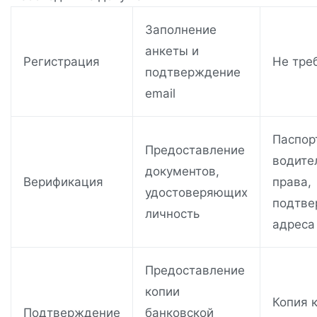
Заполнение
анкеты и
Регистрация
Не тре
подтверждение
email
Паспорт
Предоставление
водите
документов,
Верификация
права,
удостоверяющих
подтве
личность
адреса
Предоставление
копии
Копия 
Подтверждение
банковской