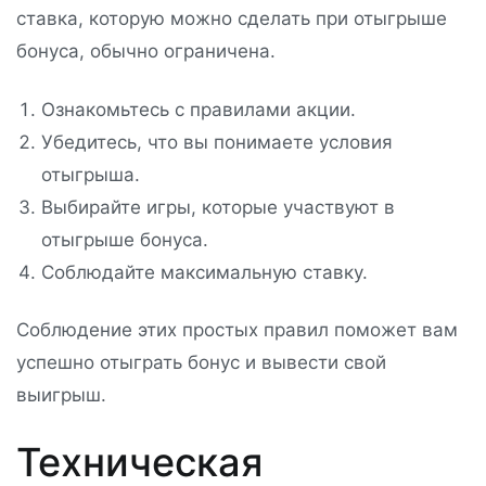
ставка, которую можно сделать при отыгрыше
бонуса, обычно ограничена.
Ознакомьтесь с правилами акции.
Убедитесь, что вы понимаете условия
отыгрыша.
Выбирайте игры, которые участвуют в
отыгрыше бонуса.
Соблюдайте максимальную ставку.
Соблюдение этих простых правил поможет вам
успешно отыграть бонус и вывести свой
выигрыш.
Техническая