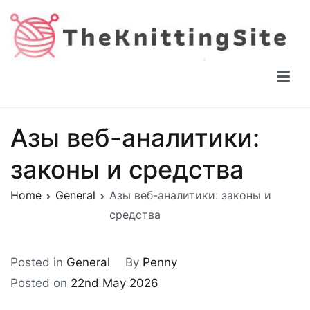
Skip
to
content
The Knitting Site
How to knit, free videos, free patterns
Азы веб-аналитики:
законы и средства
Home
General
Азы веб-аналитики: законы и
средства
Posted in
General
By
Penny
Posted on
22nd May 2026