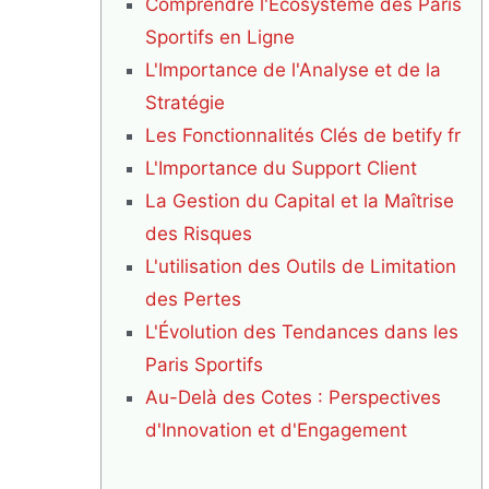
Comprendre l'Écosystème des Paris
Sportifs en Ligne
L'Importance de l'Analyse et de la
Stratégie
Les Fonctionnalités Clés de betify fr
L'Importance du Support Client
La Gestion du Capital et la Maîtrise
des Risques
L'utilisation des Outils de Limitation
des Pertes
L'Évolution des Tendances dans les
Paris Sportifs
Au-Delà des Cotes : Perspectives
d'Innovation et d'Engagement