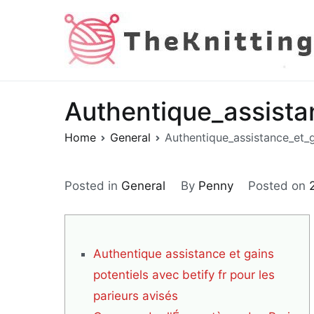
Skip
to
content
Authentique_assista
Home
General
Authentique_assistance_et_g
Posted in
General
By
Penny
Posted on
Authentique assistance et gains
potentiels avec betify fr pour les
parieurs avisés