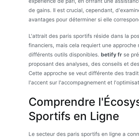
expérience de pari, en offrant une assista
de gains. Il est crucial, cependant, d'examin
avantages pour déterminer si elle correspon
L'attrait des paris sportifs réside dans la p
financiers, mais cela requiert une approc
différents outils disponibles.
betify fr
se pré
proposant des analyses, des conseils et des
Cette approche se veut différente des tradit
l'accent sur l'accompagnement et l'optimisa
Comprendre l'Écosy
Sportifs en Ligne
Le secteur des paris sportifs en ligne a con