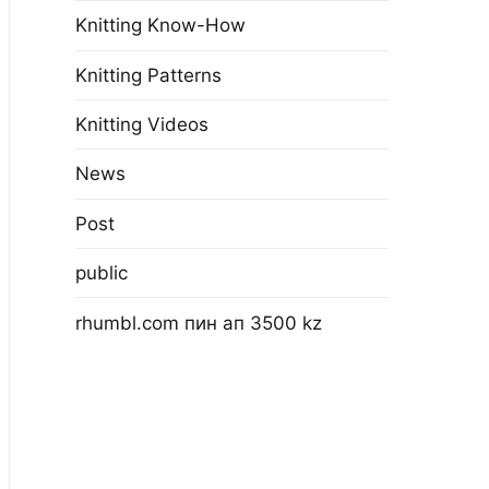
Knitting Know-How
Knitting Patterns
Knitting Videos
News
Post
public
rhumbl.com пин ап 3500 kz