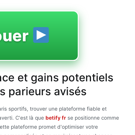
ouer
ce et gains potentiels
es parieurs avisés
is sportifs, trouver une plateforme fiable et
averti. C'est là que
betify fr
se positionne comme
Cette plateforme promet d'optimiser votre