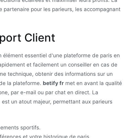
e partenaire pour les parieurs, les accompagnant
port Client
un élément essentiel d'une plateforme de paris en
 rapidement et facilement un conseiller en cas de
me technique, obtenir des informations sur un
 de la plateforme.
betify fr
met en avant la qualité
one, par e-mail ou par chat en direct. La
/7 est un atout majeur, permettant aux parieurs
ements sportifs.
érences et votre historique de paris.