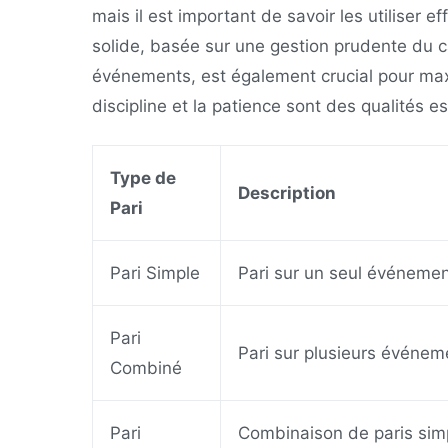
mais il est important de savoir les utiliser 
solide, basée sur une gestion prudente du ca
événements, est également crucial pour max
discipline et la patience sont des qualités es
Type de
Description
Pari
Pari Simple
Pari sur un seul événemen
Pari
Pari sur plusieurs événem
Combiné
Pari
Combinaison de paris sim