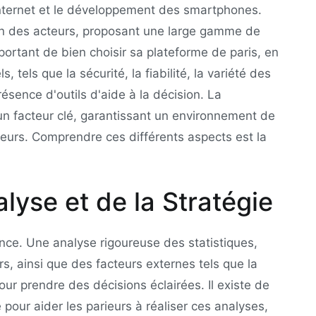
'internet et le développement des smartphones.
ion des acteurs, proposant une large gamme de
mportant de bien choisir sa plateforme de paris, en
 tels que la sécurité, la fiabilité, la variété des
résence d'outils d'aide à la décision. La
n facteur clé, garantissant un environnement de
ateurs. Comprendre ces différents aspects est la
lyse et de la Stratégie
hance. Une analyse rigoureuse des statistiques,
, ainsi que des facteurs externes tels que la
ur prendre des décisions éclairées. Il existe de
our aider les parieurs à réaliser ces analyses,