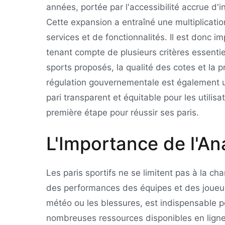
années, portée par l'accessibilité accrue d
Cette expansion a entraîné une multiplicat
services et de fonctionnalités. Il est donc i
tenant compte de plusieurs critères essentiels,
sports proposés, la qualité des cotes et la p
régulation gouvernementale est également u
pari transparent et équitable pour les utilis
première étape pour réussir ses paris.
L'Importance de l'Ana
Les paris sportifs ne se limitent pas à la c
des performances des équipes et des joueurs
météo ou les blessures, est indispensable po
nombreuses ressources disponibles en ligne p