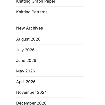
Knitting Graph Paper
Knitting Patterns
New Archives
August 2026
July 2026
June 2026
May 2026
April 2026
November 2024
December 2020