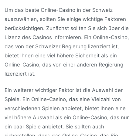
Um das beste Online-Casino in der Schweiz
auszuwählen, sollten Sie einige wichtige Faktoren
berücksichtigen. Zunächst sollten Sie sich über die
Lizenz des Casinos informieren. Ein Online-Casino,
das von der Schweizer Regierung lizenziert ist,
bietet Ihnen eine viel höhere Sicherheit als ein
Online-Casino, das von einer anderen Regierung
lizenziert ist.
Ein weiterer wichtiger Faktor ist die Auswahl der
Spiele. Ein Online-Casino, das eine Vielzahl von
verschiedenen Spielen anbietet, bietet Ihnen eine
viel höhere Auswahl als ein Online-Casino, das nur
ein paar Spiele anbietet. Sie sollten auch
sicherstellen, dass das Online-Casino, das Sie