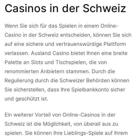
Casinos in der Schweiz
Wenn Sie sich für das Spielen in einem Online-
Casino in der Schweiz entscheiden, können Sie sich
auf eine sichere und vertrauenswürdige Plattform
verlassen. Ausland Casino bietet Ihnen eine breite
Palette an Slots und Tischspielen, die von
renommierten Anbietern stammen. Durch die
Regulierung durch die Schweizer Behörden können
Sie sicherstellen, dass Ihre Spielbankkonto sicher
und geschützt ist.
Ein weiterer Vorteil von Online-Casinos in der
Schweiz ist die Möglichkeit, von überall aus zu
spielen. Sie können Ihre Lieblings-Spiele auf Ihrem