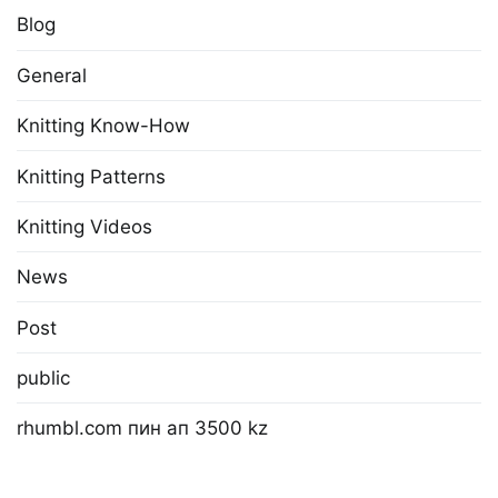
Blog
General
Knitting Know-How
Knitting Patterns
Knitting Videos
News
Post
public
rhumbl.com пин ап 3500 kz