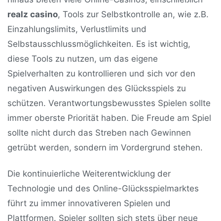
realz casino
, Tools zur Selbstkontrolle an, wie z.B.
Einzahlungslimits, Verlustlimits und
Selbstausschlussmöglichkeiten. Es ist wichtig,
diese Tools zu nutzen, um das eigene
Spielverhalten zu kontrollieren und sich vor den
negativen Auswirkungen des Glücksspiels zu
schützen. Verantwortungsbewusstes Spielen sollte
immer oberste Priorität haben. Die Freude am Spiel
sollte nicht durch das Streben nach Gewinnen
getrübt werden, sondern im Vordergrund stehen.
Die kontinuierliche Weiterentwicklung der
Technologie und des Online-Glücksspielmarktes
führt zu immer innovativeren Spielen und
Plattformen. Spieler sollten sich stets über neue