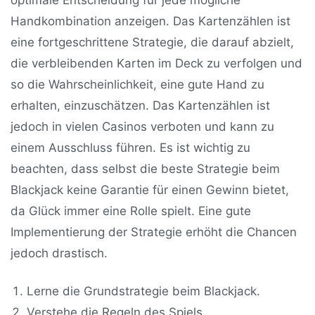
optimale Entscheidung für jede mögliche
Handkombination anzeigen. Das Kartenzählen ist
eine fortgeschrittene Strategie, die darauf abzielt,
die verbleibenden Karten im Deck zu verfolgen und
so die Wahrscheinlichkeit, eine gute Hand zu
erhalten, einzuschätzen. Das Kartenzählen ist
jedoch in vielen Casinos verboten und kann zu
einem Ausschluss führen. Es ist wichtig zu
beachten, dass selbst die beste Strategie beim
Blackjack keine Garantie für einen Gewinn bietet,
da Glück immer eine Rolle spielt. Eine gute
Implementierung der Strategie erhöht die Chancen
jedoch drastisch.
Lerne die Grundstrategie beim Blackjack.
Verstehe die Regeln des Spiels.