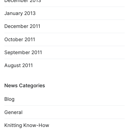
December 2013
January 2013
December 2011
October 2011
September 2011
August 2011
News Categories
Blog
General
Knitting Know-How