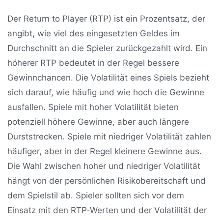
Der Return to Player (RTP) ist ein Prozentsatz, der
angibt, wie viel des eingesetzten Geldes im
Durchschnitt an die Spieler zurückgezahlt wird. Ein
höherer RTP bedeutet in der Regel bessere
Gewinnchancen. Die Volatilität eines Spiels bezieht
sich darauf, wie häufig und wie hoch die Gewinne
ausfallen. Spiele mit hoher Volatilität bieten
potenziell höhere Gewinne, aber auch längere
Durststrecken. Spiele mit niedriger Volatilität zahlen
häufiger, aber in der Regel kleinere Gewinne aus.
Die Wahl zwischen hoher und niedriger Volatilität
hängt von der persönlichen Risikobereitschaft und
dem Spielstil ab. Spieler sollten sich vor dem
Einsatz mit den RTP-Werten und der Volatilität der