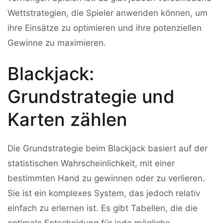
Wettstrategien, die Spieler anwenden können, um
ihre Einsätze zu optimieren und ihre potenziellen
Gewinne zu maximieren.
Blackjack:
Grundstrategie und
Karten zählen
Die Grundstrategie beim Blackjack basiert auf der
statistischen Wahrscheinlichkeit, mit einer
bestimmten Hand zu gewinnen oder zu verlieren.
Sie ist ein komplexes System, das jedoch relativ
einfach zu erlernen ist. Es gibt Tabellen, die die