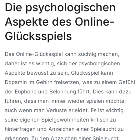
Die psychologischen
Aspekte des Online-
Glücksspiels
Das Online-Glücksspiel kann süchtig machen,
daher ist es wichtig, sich der psychologischen
Aspekte bewusst zu sein. Glücksspiel kann
Dopamin im Gehirn freisetzen, was zu einem Gefühl
der Euphorie und Belohnung führt. Dies kann dazu
führen, dass man immer wieder spielen möchte,
auch wenn man Verluste erleidet. Es ist wichtig,
seine eigenen Spielgewohnheiten kritisch zu
hinterfragen und Anzeichen einer Spielsucht zu
erkennen. Zu den Anzeichen einer Spielsucht