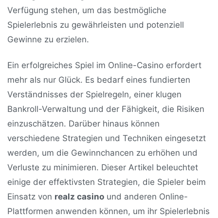
Verfügung stehen, um das bestmögliche
Spielerlebnis zu gewährleisten und potenziell
Gewinne zu erzielen.
Ein erfolgreiches Spiel im Online-Casino erfordert
mehr als nur Glück. Es bedarf eines fundierten
Verständnisses der Spielregeln, einer klugen
Bankroll-Verwaltung und der Fähigkeit, die Risiken
einzuschätzen. Darüber hinaus können
verschiedene Strategien und Techniken eingesetzt
werden, um die Gewinnchancen zu erhöhen und
Verluste zu minimieren. Dieser Artikel beleuchtet
einige der effektivsten Strategien, die Spieler beim
Einsatz von
realz casino
und anderen Online-
Plattformen anwenden können, um ihr Spielerlebnis