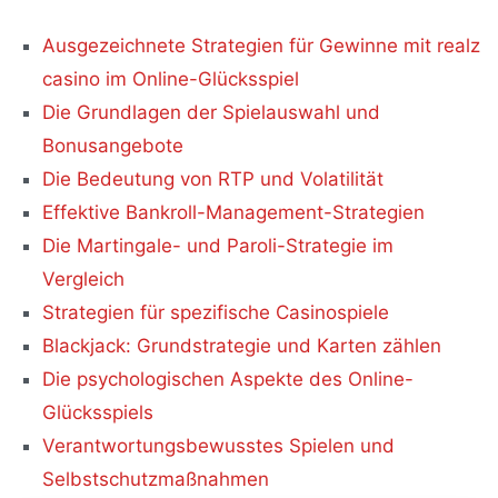
Ausgezeichnete Strategien für Gewinne mit realz
casino im Online-Glücksspiel
Die Grundlagen der Spielauswahl und
Bonusangebote
Die Bedeutung von RTP und Volatilität
Effektive Bankroll-Management-Strategien
Die Martingale- und Paroli-Strategie im
Vergleich
Strategien für spezifische Casinospiele
Blackjack: Grundstrategie und Karten zählen
Die psychologischen Aspekte des Online-
Glücksspiels
Verantwortungsbewusstes Spielen und
Selbstschutzmaßnahmen