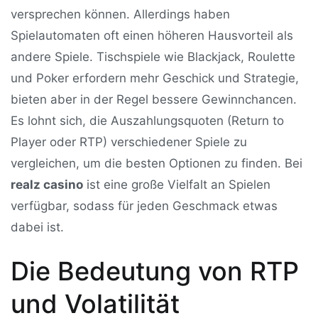
versprechen können. Allerdings haben
Spielautomaten oft einen höheren Hausvorteil als
andere Spiele. Tischspiele wie Blackjack, Roulette
und Poker erfordern mehr Geschick und Strategie,
bieten aber in der Regel bessere Gewinnchancen.
Es lohnt sich, die Auszahlungsquoten (Return to
Player oder RTP) verschiedener Spiele zu
vergleichen, um die besten Optionen zu finden. Bei
realz casino
ist eine große Vielfalt an Spielen
verfügbar, sodass für jeden Geschmack etwas
dabei ist.
Die Bedeutung von RTP
und Volatilität