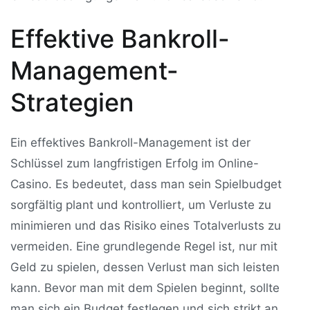
Effektive Bankroll-
Management-
Strategien
Ein effektives Bankroll-Management ist der
Schlüssel zum langfristigen Erfolg im Online-
Casino. Es bedeutet, dass man sein Spielbudget
sorgfältig plant und kontrolliert, um Verluste zu
minimieren und das Risiko eines Totalverlusts zu
vermeiden. Eine grundlegende Regel ist, nur mit
Geld zu spielen, dessen Verlust man sich leisten
kann. Bevor man mit dem Spielen beginnt, sollte
man sich ein Budget festlegen und sich strikt an